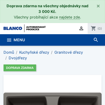
×
Doprava zdarma na všechny objednávky nad
3 000 Kč.
Všechny probíhající akce
najdete zde
.

shopping_cart
(0)
search

MENU
Domů
Kuchyňské dřezy
Granitové dřezy
Dvojdřezy
DOPRAVA ZDARMA