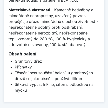
perfektní soulad s bateriemi BLANCO.
Materiálové vlastnosti
- Kamenně hedvábný a
mimořádně nepropustný, uzavřený povrch,
propůjčuje dřezu mimořádně dlouhou životnost -
nepřekonatelně odolný proti poškrábání,
nepřekonatelně nerozbitný, nepřekonatelně
tepluvzdorný do 280 °C, 100 % hygienicky a
zdravotně nezávadný, 100 % stálobarevný.
Obsah balení
Granitový dřez
Příchytky
Těsnění není součástí balení, u granitových
dřezů se jako těsnění používá silikon
Sítková výpust InFino, sifon s odbočkou na
myčku