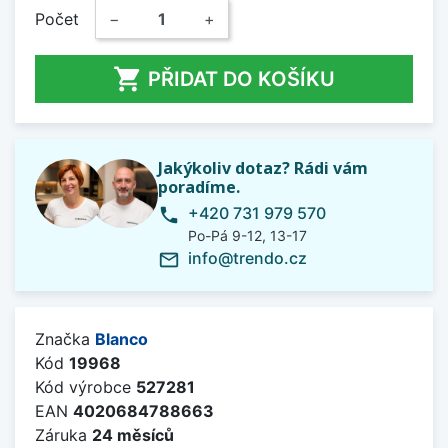
Počet
−
+

PŘIDAT DO KOŠÍKU
Jakýkoliv dotaz? Rádi vám
poradíme.
+420 731 979 570
phone
Po-Pá 9-12, 13-17
info@trendo.cz
mail_outline
Značka
Blanco
Kód
19968
Kód výrobce
527281
EAN
4020684788663
Záruka
24 měsíců