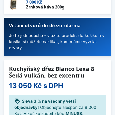
7 000 Kč
Zrnková káva 200g
Vrtání otvorů do dřezu zdarma
Je to jednoduché - vložíte produkt do košíku a v
košíku si můžete naklikat, kam máme vyvrtat
otvory.
Kuchyňský dřez Blanco Lexa 8
Šedá vulkán, bez excentru
13 050 Kč
s DPH
loyalty
Sleva 3 % na všechny větší
objednávky!
Objednejte alespoň za 8 000
Kč a v košíku zadejte kód
MINUS3
.