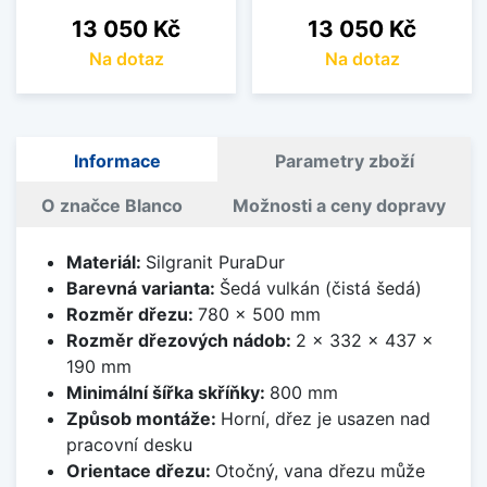
Cena
Cena
13 050 Kč
13 050 Kč
Na dotaz
Na dotaz
Informace
Parametry zboží
O značce Blanco
Možnosti a ceny dopravy
Materiál:
Silgranit PuraDur
Barevná varianta:
Šedá vulkán (čistá šedá)
Rozměr dřezu:
780 x 500 mm
Rozměr dřezových nádob:
2 x 332 x 437 x
190 mm
Minimální šířka skříňky:
800 mm
Způsob montáže:
Horní, dřez je usazen nad
pracovní desku
Orientace dřezu:
Otočný, vana dřezu může