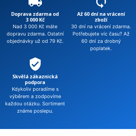
local_shipping
sync
Doprava zdarma od
Až 60 dní na vrácení
3 000 Kč
zboží
Nad 3 000 Kč máte
30 dní na vrácení zdarma.
dopravu zdarma. Ostatní
Potřebujete víc času? Až
objednávky už od 79 Kč.
60 dní za drobný
poplatek.
verified_user
Skvělá zákaznická
podpora
Kdykoliv poradíme s
výběrem a zodpovíme
každou otázku. Sortiment
známe poslepu.