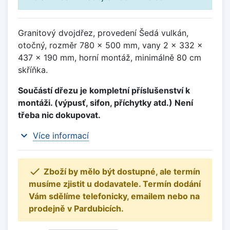
Granitový dvojdřez, provedení Šedá vulkán,
otočný, rozměr 780 x 500 mm, vany 2 x 332 x
437 x 190 mm, horní montáž, minimálně 80 cm
skříňka.
Součástí dřezu je kompletní příslušenství k
montáži. (výpusť, sifon, příchytky atd.) Není
třeba nic dokupovat.
expand_more
Více informací

Zboží by mělo být dostupné, ale termín
musíme zjistit u dodavatele. Termín dodání
Vám sdělíme telefonicky, emailem nebo na
prodejně v Pardubicích.