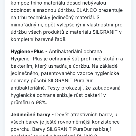
kompozitního materiálu dosud nebývalou
odolnost a snadnou údržbu. BLANCO prezentuje
na trhu technicky jedinečný materiál. S
mimořádnými, opět vylepšenými vlastnostmi pro
údržbu všech produktů z materiálu SILGRANIT v
kompletní barevné řadě.
Hygiene+Plus
- Antibakteriální ochrana
Hygiene+Plus je ochranný štít proti nečistotám a
bakteriím, který usnadňuje údržbu. Na základě
jedinečného, patentovaného vzorce hygienické
ochrany působí SILGRANIT PuraDur
antibakteriálně. Testy prokazují, že zabudovaná
hygienická ochrana snižuje růst bakterií v
průměru o 98%.
Jedinečné barvy
- Devět atraktivních barev, u
všech barev je ještě rovnoměrnější konzistence
povrchu. Barvy SILGRANIT PuraDur nabízejí