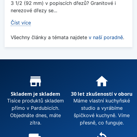
3 1/2 (92 mm) v popiscích dřezů? Granitové i
nerezové dřezy se...
Číst více
Všechny články a témata najdete
v naší poradně
.
Proč nakupovat u nás?
store_mall_directory
home
Skladem je skladem
30 let zkušeností v oboru
Tisíce produktů skladem
Máme vlastní kuchyňské
přímo v Pardubicích.
studio a vyrábíme
Objednáte dnes, máte
špičkové kuchyně. Víme
zítra.
přesně, co funguje.