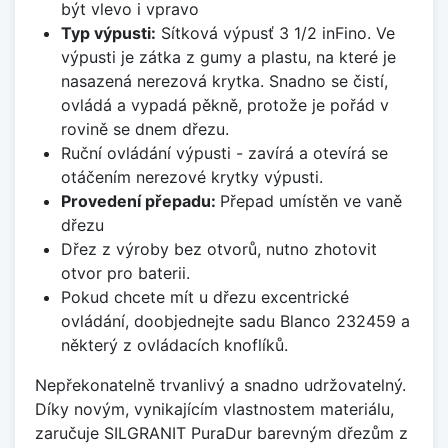
být vlevo i vpravo
Typ výpusti:
Sítková výpusť 3 1/2 inFino. Ve
výpusti je zátka z gumy a plastu, na které je
nasazená nerezová krytka. Snadno se čistí,
ovládá a vypadá pěkně, protože je pořád v
rovině se dnem dřezu.
Ruční ovládání výpusti - zavírá a otevírá se
otáčením nerezové krytky výpusti.
Provedení přepadu:
Přepad umístěn ve vaně
dřezu
Dřez z výroby bez otvorů, nutno zhotovit
otvor pro baterii.
Pokud chcete mít u dřezu excentrické
ovládání, doobjednejte sadu Blanco 232459 a
některý z ovládacích knoflíků.
Nepřekonatelně trvanlivý a snadno udržovatelný.
Díky novým, vynikajícím vlastnostem materiálu,
zaručuje SILGRANIT PuraDur barevným dřezům z