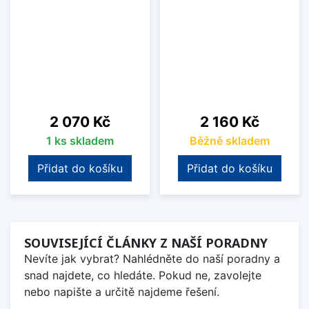
Cena
Cena
2 070 Kč
2 160 Kč
1 ks skladem
Běžně skladem
Přidat do košíku
Přidat do košíku
SOUVISEJÍCÍ ČLÁNKY Z NAŠÍ PORADNY
Nevíte jak vybrat? Nahlédněte do naší poradny a
snad najdete, co hledáte. Pokud ne, zavolejte
nebo napište a určitě najdeme řešení.