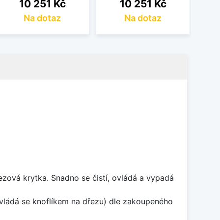
Cena
Cena
10 251 Kč
10 251 Kč
Na dotaz
Na dotaz
rezová krytka. Snadno se čistí, ovládá a vypadá
ovládá se knoflíkem na dřezu) dle zakoupeného