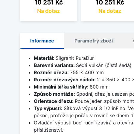
Cena
Cena
10 251 Kč
10 251 Kč
Na dotaz
Na dotaz
Informace
Parametry zboží
Materiál:
Silgranit PuraDur
Barevná varianta:
Šedá vulkán (čistá šedá)
Rozměr dřezu:
755 x 460 mm
Rozměr dřezových nádob:
2 x 350 x 400
Minimální šířka skříňky:
800 mm
Způsob montáže:
Spodní, dřez je usazen p
Orientace dřezu:
Pouze jeden způsob mon
Typ výpusti:
Sítková výpusť 3 1/2 inFino. Ve
pěkně, protože je pořád v rovině se dnem d
Ovládání výpusti buď ruční (zavírá a oteví
příslušenství.