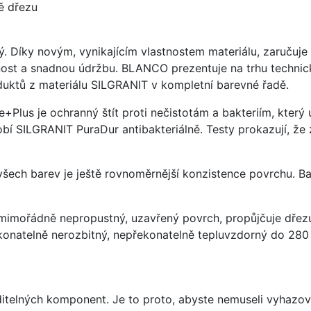
ě dřezu
ý. Díky novým, vynikajícím vlastnostem materiálu, zaruču
ost a snadnou údržbu. BLANCO prezentuje na trhu technick
uktů z materiálu SILGRANIT v kompletní barevné řadě.
e+Plus je ochranný štít proti nečistotám a bakteriím, kter
í SILGRANIT PuraDur antibakteriálně. Testy prokazují, že 
 všech barev je ještě rovnoměrnější konzistence povrchu. B
imořádně nepropustný, uzavřený povrch, propůjčuje dřez
konatelně nerozbitný, nepřekonatelně tepluvzdorný do 280
ditelných komponent. Je to proto, abyste nemuseli vyhazov