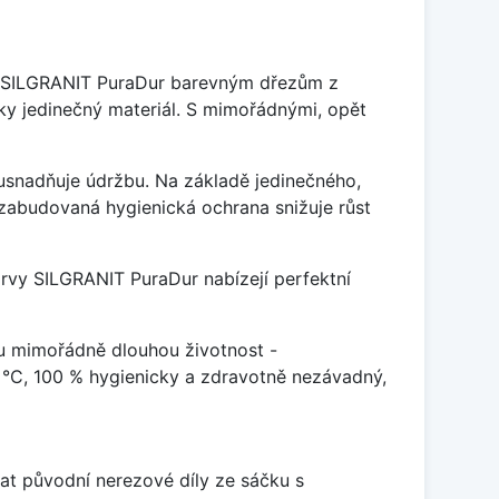
je SILGRANIT PuraDur barevným dřezům z
y jedinečný materiál. S mimořádnými, opět
ý usnadňuje údržbu. Na základě jedinečného,
zabudovaná hygienická ochrana snižuje růst
arvy SILGRANIT PuraDur nabízejí perfektní
u mimořádně dlouhou životnost -
 °C, 100 % hygienicky a zdravotně nezávadný,
at původní nerezové díly ze sáčku s