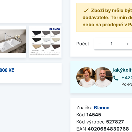

Zboží by mělo být
dodavatele. Termín d
nebo na prodejně v P
Počet
−
+
Jakýkol
000 Kč
+420
phone
Po-Pá
Značka
Blanco
Kód
14545
Kód výrobce
527827
EAN
4020684830768