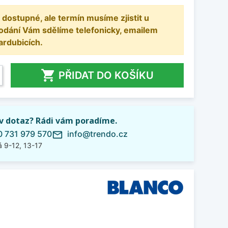
 dostupné, ale termín musíme zjistit u
odání Vám sdělíme telefonicky, emailem
ardubicích.

PŘIDAT DO KOŠÍKU
iv dotaz? Rádi vám poradíme.
 731 979 570
info@trendo.cz
mail_outline
 9-12, 13-17