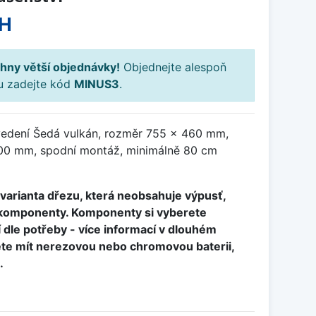
PH
hny větší objednávky!
Objednejte alespoň
ku zadejte kód
MINUS3
.
vedení Šedá vulkán, rozměr 755 x 460 mm,
00 mm, spodní montáž, minimálně 80 cm
í varianta dřezu, která neobsahuje výpusť,
é komponenty. Komponenty si vyberete
dle potřeby - více informací v dlouhém
ete mít nerezovou nebo chromovou baterii,
.