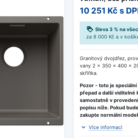
10 251 Kč
s D
loyalty
Sleva 3 % na všec
za 8 000 Kč a v koší
Granitový dvojdřez, pro
vany 2 x 350 x 400 x 2
skříňka.
Pozor - toto je speciáln
přepad a další viditeln
samostatně v provedení 
popisu níže. Pokud bud
zakupte normální model
expand_more
Více informací