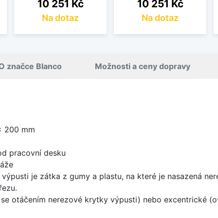
Cena
Cena
10 251 Kč
10 251 Kč
Na dotaz
Na dotaz
O značce Blanco
Možnosti a ceny dopravy
 x 200 mm
od pracovní desku
táže
 výpusti je zátka z gumy a plastu, na které je nasazená ne
řezu.
rá se otáčením nerezové krytky výpusti) nebo excentrické (