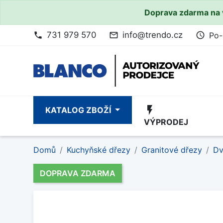
Doprava zdarma na 
731 979 570
info@trendo.cz
Po-
phone
mail_outline
access_time
flash_on
KATALOG ZBOŽÍ
VÝPRODEJ
Domů
Kuchyňské dřezy
Granitové dřezy
Dv
DOPRAVA ZDARMA