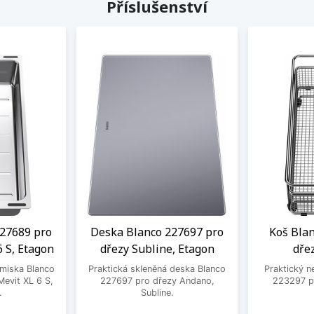
Příslušenství
27689 pro
Deska Blanco 227697 pro
Koš Bla
6 S, Etagon
dřezy Subline, Etagon
dře
 miska Blanco
Praktická skleněná deska Blanco
Praktický n
evit XL 6 S,
227697 pro dřezy Andano,
223297 pr
.
Subline.