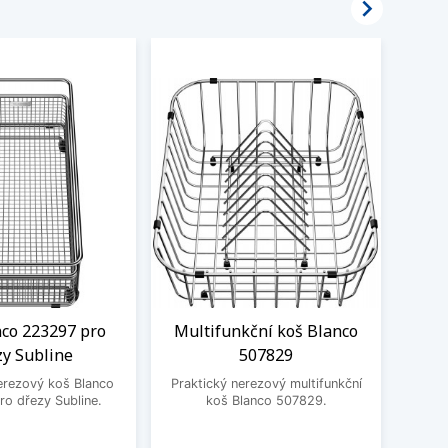

nco 223297 pro
Multifunkční koš Blanco
Odka
zy Subline
507829
Prak
erezový koš Blanco
Praktický nerezový multifunkční
o dřezy Subline.
koš Blanco 507829.