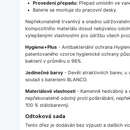
Provedení přepadu:
Přepad umístěn ve van
Baterie se montuje do pracovní desky.
Nepřekonatelně trvanlivý a snadno udržovateln
kompozitního materiálu dosud nebývalou odoln
vylepšenými vlastnostmi pro údržbu všech prod
Hygiene+Plus
- Antibakteriální ochrana Hygien
patentovaného vzorce hygienické ochrany působ
bakterií v průměru o 98%.
Jedinečné barvy
- Devět atraktivních barev, u
soulad s bateriemi BLANCO.
Materiálové vlastnosti
- Kamenně hedvábný a m
nepřekonatelně odolný proti poškrábání, nepře
100 % stálobarevný.
Odtoková sada
Tento dřez je dodáván bez výpusti a dalších vi