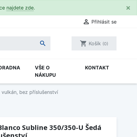
×
kce
najdete zde
.

Přihlásit se

shopping_cart
Košík
(0)
ORADNA
VŠE O
KONTAKT
NÁKUPU
ulkán, bez příslušenství
Blanco Subline 350/350-U Šedá
lušenství