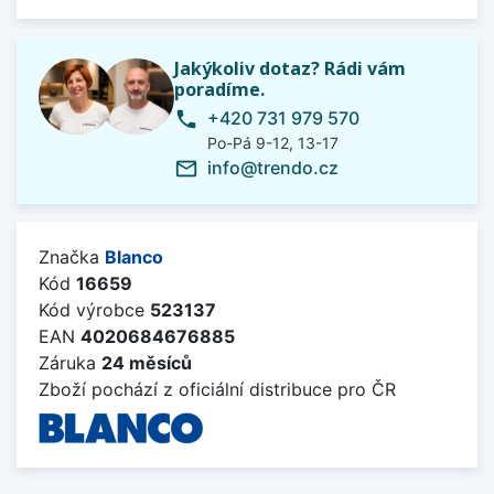
Jakýkoliv dotaz? Rádi vám
poradíme.
+420 731 979 570
phone
Po-Pá 9-12, 13-17
info@trendo.cz
mail_outline
Značka
Blanco
Kód
16659
Kód výrobce
523137
EAN
4020684676885
Záruka
24 měsíců
Zboží pochází z oficiální distribuce pro ČR