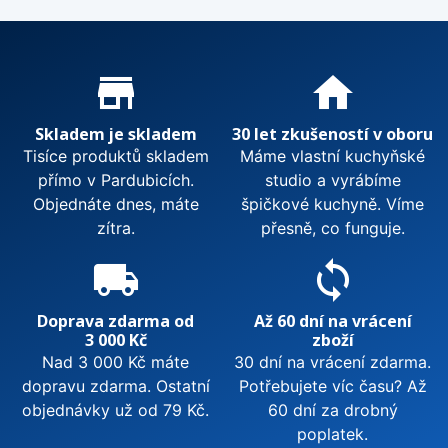
Proč nakupovat u nás?
store_mall_directory
home
Skladem je skladem
30 let zkušeností v oboru
Tisíce produktů skladem
Máme vlastní kuchyňské
přímo v Pardubicích.
studio a vyrábíme
Objednáte dnes, máte
špičkové kuchyně. Víme
zítra.
přesně, co funguje.
local_shipping
sync
Doprava zdarma od
Až 60 dní na vrácení
3 000 Kč
zboží
Nad 3 000 Kč máte
30 dní na vrácení zdarma.
dopravu zdarma. Ostatní
Potřebujete víc času? Až
objednávky už od 79 Kč.
60 dní za drobný
poplatek.