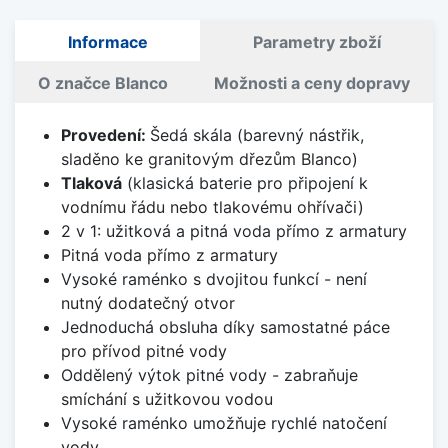
Informace
Parametry zboží
O značce Blanco
Možnosti a ceny dopravy
Provedení:
Šedá skála (barevný nástřik,
sladěno ke granitovým dřezům Blanco)
Tlaková
(klasická baterie pro připojení k
vodnímu řádu nebo tlakovému ohřívači)
2 v 1: užitková a pitná voda přímo z armatury
Pitná voda přímo z armatury
Vysoké raménko s dvojitou funkcí - není
nutný dodatečný otvor
Jednoduchá obsluha díky samostatné páce
pro přívod pitné vody
Oddělený výtok pitné vody - zabraňuje
smíchání s užitkovou vodou
Vysoké raménko umožňuje rychlé natočení
vody