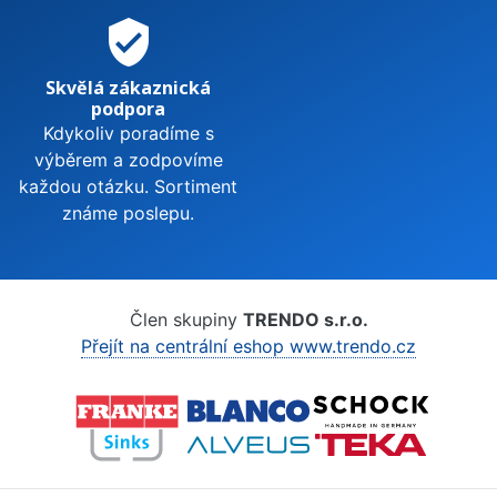
verified_user
Skvělá zákaznická
podpora
Kdykoliv poradíme s
výběrem a zodpovíme
každou otázku. Sortiment
známe poslepu.
Člen skupiny
TRENDO s.r.o.
Přejít na centrální eshop www.trendo.cz