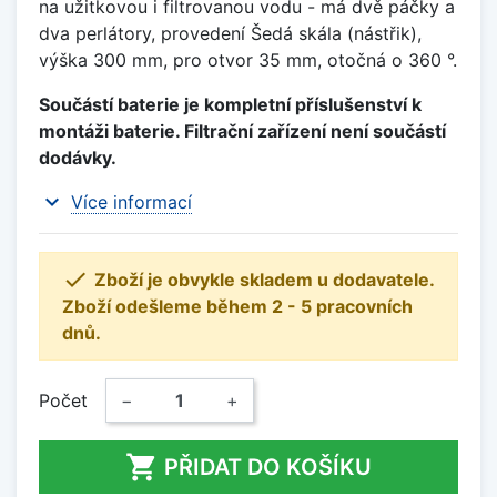
na užitkovou i filtrovanou vodu - má dvě páčky a
dva perlátory, provedení Šedá skála (nástřik),
výška 300 mm, pro otvor 35 mm, otočná o 360 °.
Součástí baterie je kompletní příslušenství k
montáži baterie. Filtrační zařízení není součástí
dodávky.
expand_more
Více informací

Zboží je obvykle skladem u dodavatele.
Zboží odešleme během 2 - 5 pracovních
dnů.
Počet
−
+

PŘIDAT DO KOŠÍKU