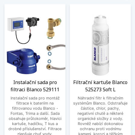
Instalační sada pro
Filtrační kartuše Blanco
filtraci Blanco 529111
525273 Soft L
Instalační sada pro montáž
Náhradní filtr k filtračním
filtrace k bateriím na
systémům Blanco. Odstraňuje
filtrovanou vodu Blanco -
částice, chlor, pachy,
Fontas, Trima a další. Sada
negativní chutě a některé
obsahuje průtokoměr, hlavici
organické složky z vody.
kartuše, hadičku, T kus a
Rovněž nabízí dokonalou
drobné příslušenství. Filtrace
ochranu proti vodnímu
zlepšuje chuť vody,
kameni, korozi a těžkým