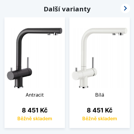

Další varianty
Antracit
Bílá
Cena
Cena
8 451 Kč
8 451 Kč
Běžně skladem
Běžně skladem