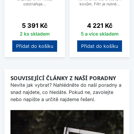
odstraňuje...
kovům. Filtr je nutné...
Cena
Cena
5 391 Kč
4 221 Kč
2 ks skladem
5 a více skladem
Přidat do košíku
Přidat do košíku
SOUVISEJÍCÍ ČLÁNKY Z NAŠÍ PORADNY
Nevíte jak vybrat? Nahlédněte do naší poradny a
snad najdete, co hledáte. Pokud ne, zavolejte
nebo napište a určitě najdeme řešení.