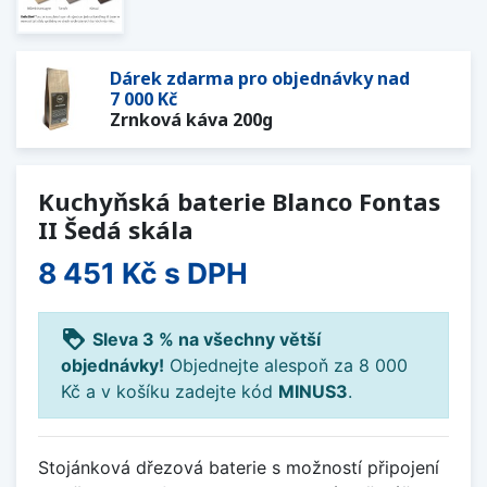
Dárek zdarma pro objednávky nad
7 000 Kč
Zrnková káva 200g
Kuchyňská baterie Blanco Fontas
II Šedá skála
8 451 Kč
s DPH
loyalty
Sleva 3 % na všechny větší
objednávky!
Objednejte alespoň za 8 000
Kč a v košíku zadejte kód
MINUS3
.
Stojánková dřezová baterie s možností připojení