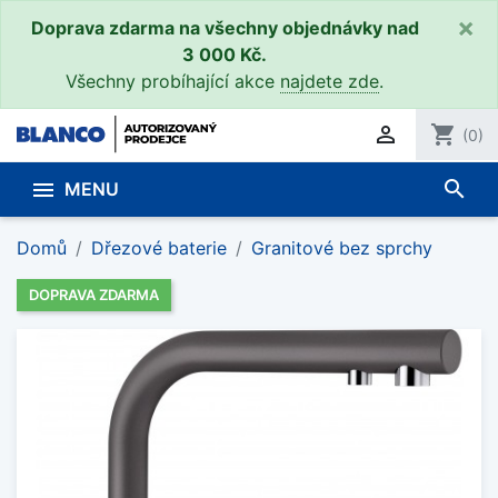
×
Doprava zdarma na všechny objednávky nad
3 000 Kč.
Všechny probíhající akce
najdete zde
.

shopping_cart
(0)
search

MENU
Domů
Dřezové baterie
Granitové bez sprchy
DOPRAVA ZDARMA