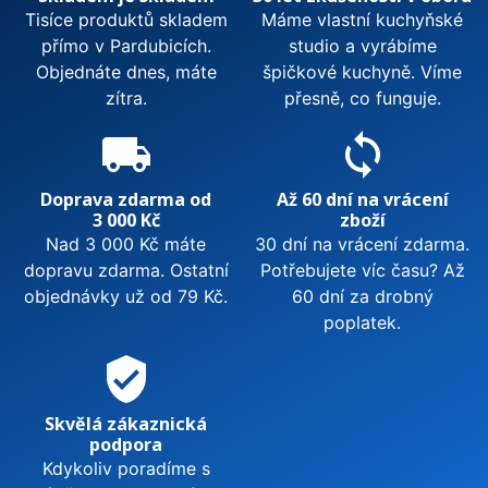
Tisíce produktů skladem
Máme vlastní kuchyňské
přímo v Pardubicích.
studio a vyrábíme
Objednáte dnes, máte
špičkové kuchyně. Víme
zítra.
přesně, co funguje.
local_shipping
sync
Doprava zdarma od
Až 60 dní na vrácení
3 000 Kč
zboží
Nad 3 000 Kč máte
30 dní na vrácení zdarma.
dopravu zdarma. Ostatní
Potřebujete víc času? Až
objednávky už od 79 Kč.
60 dní za drobný
poplatek.
verified_user
Skvělá zákaznická
podpora
Kdykoliv poradíme s