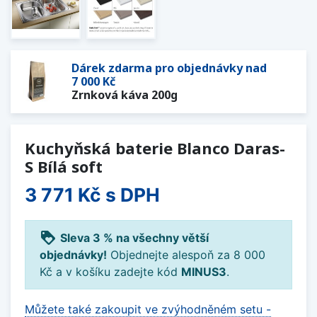
Dárek zdarma pro objednávky nad
7 000 Kč
Zrnková káva 200g
Kuchyňská baterie Blanco Daras-
S Bílá soft
3 771 Kč
s DPH
loyalty
Sleva 3 % na všechny větší
objednávky!
Objednejte alespoň za 8 000
Kč a v košíku zadejte kód
MINUS3
.
Můžete také zakoupit ve zvýhodněném setu -