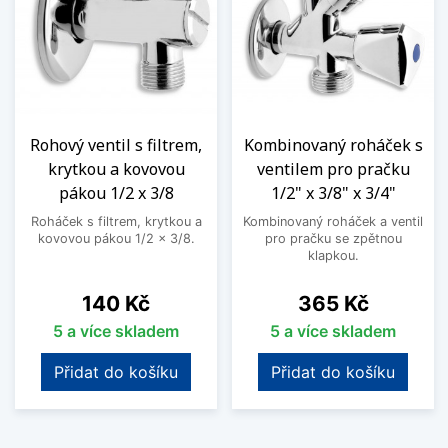
Rohový ventil s filtrem,
Kombinovaný roháček s
krytkou a kovovou
ventilem pro pračku
pákou 1/2 x 3/8
1/2" x 3/8" x 3/4"
Roháček s filtrem, krytkou a
Kombinovaný roháček a ventil
kovovou pákou 1/2 x 3/8.
pro pračku se zpětnou
klapkou.
Cena
Cena
140 Kč
365 Kč
5 a více skladem
5 a více skladem
Přidat do košíku
Přidat do košíku