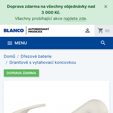
×
Doprava zdarma na všechny objednávky nad
3 000 Kč.
Všechny probíhající akce
najdete zde
.

shopping_cart
(0)
search

MENU
Domů
Dřezové baterie
Granitové s vytahovací koncovkou
DOPRAVA ZDARMA