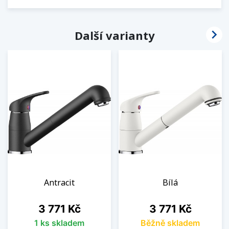

Další varianty
Antracit
Bílá
Cena
Cena
3 771 Kč
3 771 Kč
1 ks skladem
Běžně skladem