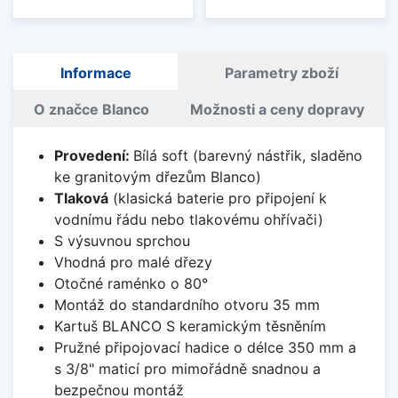
Informace
Parametry zboží
O značce Blanco
Možnosti a ceny dopravy
Provedení:
Bílá soft (barevný nástřik, sladěno
ke granitovým dřezům Blanco)
Tlaková
(klasická baterie pro připojení k
vodnímu řádu nebo tlakovému ohřívači)
S výsuvnou sprchou
Vhodná pro malé dřezy
Otočné raménko o 80°
Montáž do standardního otvoru 35 mm
Kartuš BLANCO S keramickým těsněním
Pružné připojovací hadice o délce 350 mm a
s 3/8" maticí pro mimořádně snadnou a
bezpečnou montáž