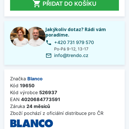

PŘIDAT DO KOŠÍKU
Jakýkoliv dotaz? Rádi vám
poradíme.
+420 731 979 570
phone
Po-Pá 9-12, 13-17
info@trendo.cz
mail_outline
Značka
Blanco
Kód
19650
Kód výrobce
526937
EAN
4020684773591
Záruka
24 měsíců
Zboží pochází z oficiální distribuce pro ČR