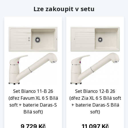
Lze zakoupit v setu
Set Blanco 11-B 26
Set Blanco 12-B 26
(dřez Favum XL 6 S Bílá
(dřez Zia XL 6 S Bílá soft
soft + baterie Daras-S
+ baterie Daras-S Bílá
Bílá soft)
soft)
Cena
Cena
9 729 Kč
11 097 Kč