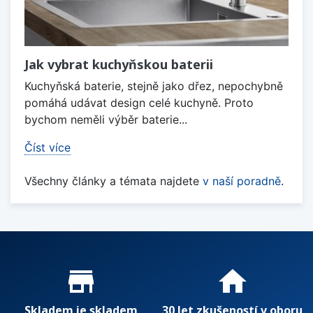
Jak vybrat kuchyňskou baterii
Kuchyňská baterie, stejně jako dřez, nepochybně
pomáhá udávat design celé kuchyně. Proto
bychom neměli výběr baterie...
Číst více
Všechny články a témata najdete
v naší poradně
.
Proč nakupovat u nás?
store_mall_directory
home
Skladem je skladem
30 let zkušeností v oboru