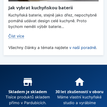
Jak vybrat kuchyňskou baterii
Kuchyňská baterie, stejně jako dřez, nepochybně
pomáhá udávat design celé kuchyně. Proto
bychom neměli výběr baterie...
Číst více
Všechny články a témata najdete
v naší poradně
.
Proč nakupovat u nás?
store_mall_directory
home
Skladem je skladem
30 let zkušeností v oboru
Tisíce produktů skladem
Máme vlastní kuchyňské
přímo v Pardubicích.
studio a vyrábíme