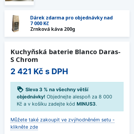
Dárek zdarma pro objednávky nad
7 000 Kč
Zrnková káva 200g
Kuchyňská baterie Blanco Daras-
S Chrom
2 421 Kč
s DPH
loyalty
Sleva 3 % na všechny větší
objednávky!
Objednejte alespoň za 8 000
Kč a v košíku zadejte kód
MINUS3
.
Můžete také zakoupit ve zvýhodněném setu -
klikněte zde