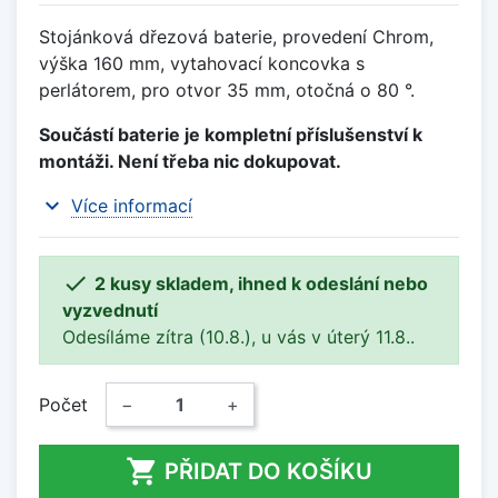
Stojánková dřezová baterie, provedení Chrom,
výška 160 mm, vytahovací koncovka s
perlátorem, pro otvor 35 mm, otočná o 80 °.
Součástí baterie je kompletní příslušenství k
montáži. Není třeba nic dokupovat.
expand_more
Více informací

2 kusy skladem, ihned k odeslání nebo
vyzvednutí
Odesíláme zítra (10.8.), u vás v úterý 11.8..
Počet
−
+

PŘIDAT DO KOŠÍKU