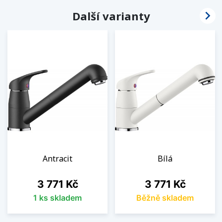

Další varianty
Antracit
Bílá
Cena
Cena
3 771 Kč
3 771 Kč
1 ks skladem
Běžně skladem