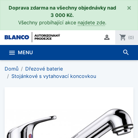
×
Doprava zdarma na všechny objednávky nad
3 000 Kč.
Všechny probíhající akce
najdete zde
.

shopping_cart
(0)
search

MENU
Domů
Dřezové baterie
Stojánkové s vytahovací koncovkou