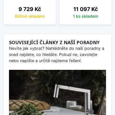
Cena
Cena
9 729 Kč
11 097 Kč
Běžně skladem
1 ks skladem
SOUVISEJÍCÍ ČLÁNKY Z NAŠÍ PORADNY
Nevíte jak vybrat? Nahlédněte do naší poradny a
snad najdete, co hledáte. Pokud ne, zavolejte
nebo napište a určitě najdeme řešení.