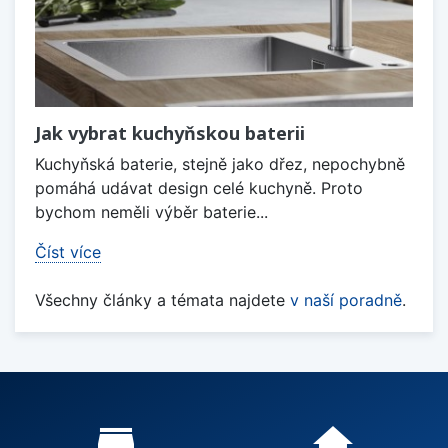
Jak vybrat kuchyňskou baterii
Kuchyňská baterie, stejně jako dřez, nepochybně
pomáhá udávat design celé kuchyně. Proto
bychom neměli výběr baterie...
Číst více
Všechny články a témata najdete
v naší poradně
.
Proč nakupovat u nás?
store_mall_directory
home