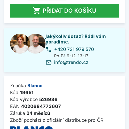

PŘIDAT DO KOŠÍKU
Jakýkoliv dotaz? Rádi vám
poradíme.
+420 731 979 570
phone
Po-Pá 9-12, 13-17
info@trendo.cz
mail_outline
Značka
Blanco
Kód
19651
Kód výrobce
526936
EAN
4020684773607
Záruka
24 měsíců
Zboží pochází z oficiální distribuce pro ČR