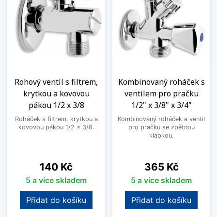
Rohový ventil s filtrem,
Kombinovaný roháček s
krytkou a kovovou
ventilem pro pračku
pákou 1/2 x 3/8
1/2" x 3/8" x 3/4"
Roháček s filtrem, krytkou a
Kombinovaný roháček a ventil
kovovou pákou 1/2 x 3/8.
pro pračku se zpětnou
klapkou.
Cena
Cena
140 Kč
365 Kč
5 a více skladem
5 a více skladem
Přidat do košíku
Přidat do košíku