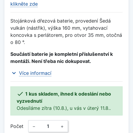
klikněte zde
Stojánková dřezová baterie, provedení Šedá
vulkán (nástřik), výška 160 mm, vytahovací
koncovka s perlátorem, pro otvor 35 mm, otočná
o 80 °.
Součástí baterie je kompletní příslušenství k
montáži. Není třeba nic dokupovat.
expand_more
Více informací

1 kus skladem, ihned k odeslání nebo
vyzvednutí
Odesíláme zítra (10.8.), u vás v úterý 11.8..
Počet
−
+