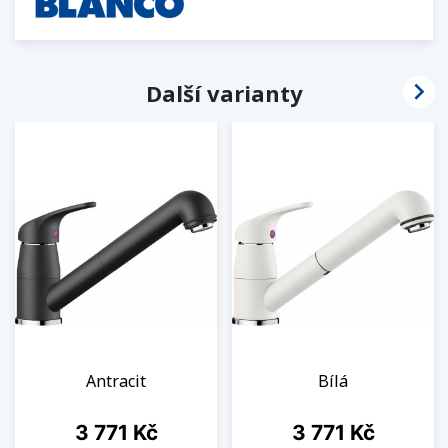

Další varianty
Antracit
Bílá
Cena
Cena
3 771 Kč
3 771 Kč