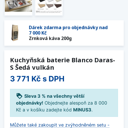
Dárek zdarma pro objednávky nad
7 000 Kč
Zrnková káva 200g
Kuchyňská baterie Blanco Daras-
S Šedá vulkán
3 771 Kč
s DPH
loyalty
Sleva 3 % na všechny větší
objednávky!
Objednejte alespoň za 8 000
Kč a v košíku zadejte kód
MINUS3
.
Můžete také zakoupit ve zvýhodněném setu -