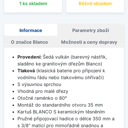
1 ks skladem
Běžně skladem
Informace
Parametry zboží
O značce Blanco
Možnosti a ceny dopravy
Provedení:
Šedá vulkán (barevný nástřik,
sladěno ke granitovým dřezům Blanco)
Tlaková
(klasická baterie pro připojení k
vodnímu řádu nebo tlakovému ohřívači)
S výsuvnou sprchou
Vhodná pro malé dřezy
Otočné raménko o 80°
Montáž do standardního otvoru 35 mm
Kartuš BLANCO S keramickým těsněním
Pružné připojovací hadice o délce 350 mm a
s 3/8" maticí pro mimořádně snadnou a