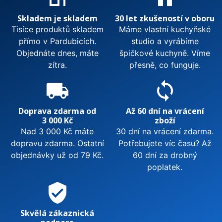
Skladem je skladem
30 let zkušeností v oboru
Tisíce produktů skladem
Máme vlastní kuchyňské
přímo v Pardubicích.
studio a vyrábíme
Objednáte dnes, máte
špičkové kuchyně. Víme
zítra.
přesně, co funguje.
local_shipping
sync
Doprava zdarma od
Až 60 dní na vrácení
3 000 Kč
zboží
Nad 3 000 Kč máte
30 dní na vrácení zdarma.
dopravu zdarma. Ostatní
Potřebujete víc času? Až
objednávky už od 79 Kč.
60 dní za drobný
poplatek.
verified_user
Skvělá zákaznická