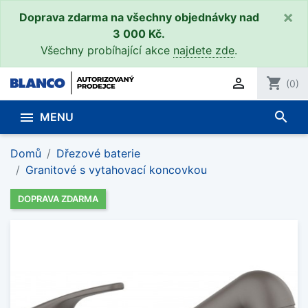
×
Doprava zdarma na všechny objednávky nad
3 000 Kč.
Všechny probíhající akce
najdete zde
.

shopping_cart
(0)
search

MENU
Domů
Dřezové baterie
Granitové s vytahovací koncovkou
DOPRAVA ZDARMA