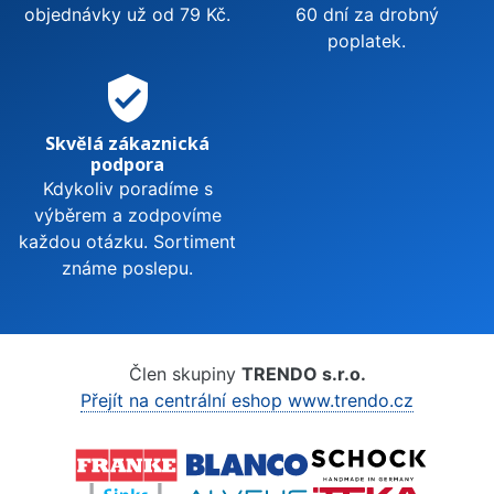
objednávky už od 79 Kč.
60 dní za drobný
poplatek.
verified_user
Skvělá zákaznická
podpora
Kdykoliv poradíme s
výběrem a zodpovíme
každou otázku. Sortiment
známe poslepu.
Člen skupiny
TRENDO s.r.o.
Přejít na centrální eshop www.trendo.cz