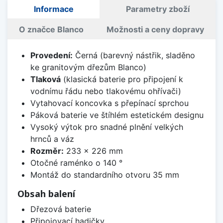
Informace
Parametry zboží
O značce Blanco
Možnosti a ceny dopravy
Provedení:
Černá (barevný nástřik, sladěno
ke granitovým dřezům Blanco)
Tlaková
(klasická baterie pro připojení k
vodnímu řádu nebo tlakovému ohřívači)
Vytahovací koncovka s přepínací sprchou
Páková baterie ve štíhlém estetickém designu
Vysoký výtok pro snadné plnění velkých
hrnců a váz
Rozměr:
233 x 226 mm
Otočné raménko o 140 °
Montáž do standardního otvoru 35 mm
Obsah balení
Dřezová baterie
Připojovací hadičky