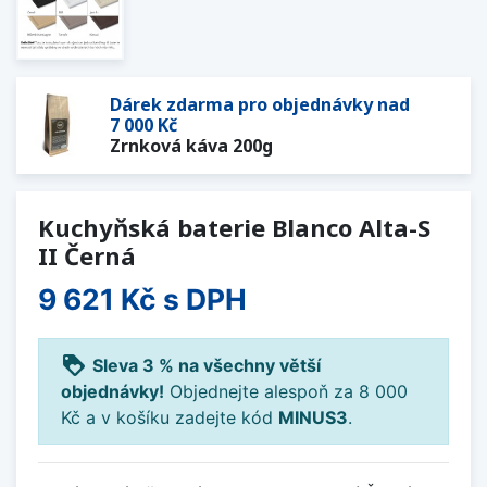
Dárek zdarma pro objednávky nad
7 000 Kč
Zrnková káva 200g
Kuchyňská baterie Blanco Alta-S
II Černá
9 621 Kč
s DPH
loyalty
Sleva 3 % na všechny větší
objednávky!
Objednejte alespoň za 8 000
Kč a v košíku zadejte kód
MINUS3
.