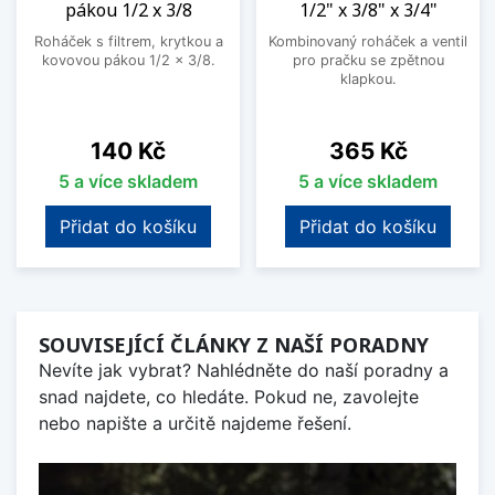
pákou 1/2 x 3/8
1/2" x 3/8" x 3/4"
Roháček s filtrem, krytkou a
Kombinovaný roháček a ventil
kovovou pákou 1/2 x 3/8.
pro pračku se zpětnou
klapkou.
Cena
Cena
140 Kč
365 Kč
5 a více skladem
5 a více skladem
Přidat do košíku
Přidat do košíku
SOUVISEJÍCÍ ČLÁNKY Z NAŠÍ PORADNY
Nevíte jak vybrat? Nahlédněte do naší poradny a
snad najdete, co hledáte. Pokud ne, zavolejte
nebo napište a určitě najdeme řešení.