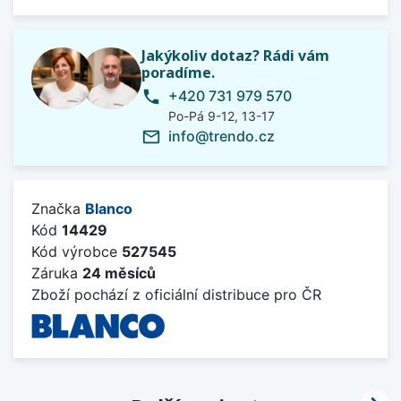
Jakýkoliv dotaz? Rádi vám
poradíme.
+420 731 979 570
phone
Po-Pá 9-12, 13-17
info@trendo.cz
mail_outline
Značka
Blanco
Kód
14429
Kód výrobce
527545
Záruka
24 měsíců
Zboží pochází z oficiální distribuce pro ČR