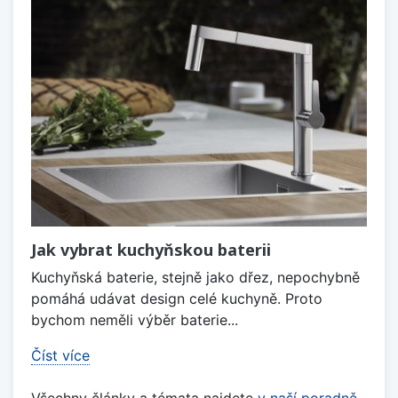
Jak vybrat kuchyňskou baterii
Kuchyňská baterie, stejně jako dřez, nepochybně
pomáhá udávat design celé kuchyně. Proto
bychom neměli výběr baterie...
Číst více
Všechny články a témata najdete
v naší poradně
.