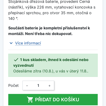
Stojánková dřezová baterie, provedení Černá
(nástřik), výška 226 mm, vytahovací koncovka s
přepínací sprchou, pro otvor 35 mm, otočná o
140 °.
Součástí baterie je kompletní příslušenství k
montáži. Není třeba nic dokupovat.
expand_more
Více informací

1 kus skladem, ihned k odeslání nebo
vyzvednutí
Odesíláme zítra (10.8.), u vás v úterý 11.8..
Počet
−
+

PŘIDAT DO KOŠÍKU