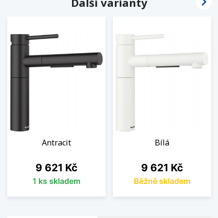

Další varianty
Antracit
Bílá
Cena
Cena
9 621 Kč
9 621 Kč
1 ks skladem
Běžně skladem