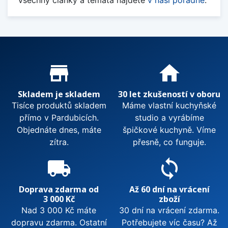
Proč nakupovat u nás?
store_mall_directory
home
Skladem je skladem
30 let zkušeností v oboru
Tisíce produktů skladem
Máme vlastní kuchyňské
přímo v Pardubicích.
studio a vyrábíme
Objednáte dnes, máte
špičkové kuchyně. Víme
zítra.
přesně, co funguje.
local_shipping
sync
Doprava zdarma od
Až 60 dní na vrácení
3 000 Kč
zboží
Nad 3 000 Kč máte
30 dní na vrácení zdarma.
dopravu zdarma. Ostatní
Potřebujete víc času? Až