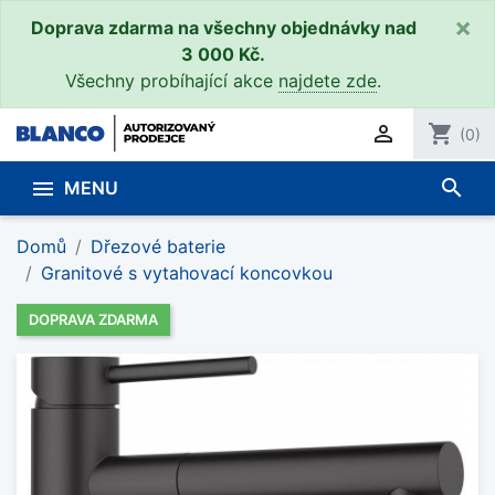
×
Doprava zdarma na všechny objednávky nad
3 000 Kč.
Všechny probíhající akce
najdete zde
.

shopping_cart
(0)
search

MENU
Domů
Dřezové baterie
Granitové s vytahovací koncovkou
DOPRAVA ZDARMA