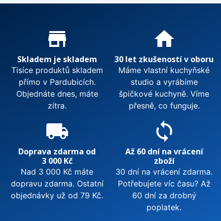
Proč nakupovat u nás?
store_mall_directory
home
Skladem je skladem
30 let zkušeností v oboru
Tisíce produktů skladem
Máme vlastní kuchyňské
přímo v Pardubicích.
studio a vyrábíme
Objednáte dnes, máte
špičkové kuchyně. Víme
zítra.
přesně, co funguje.
local_shipping
sync
Doprava zdarma od
Až 60 dní na vrácení
3 000 Kč
zboží
Nad 3 000 Kč máte
30 dní na vrácení zdarma.
dopravu zdarma. Ostatní
Potřebujete víc času? Až
objednávky už od 79 Kč.
60 dní za drobný
poplatek.