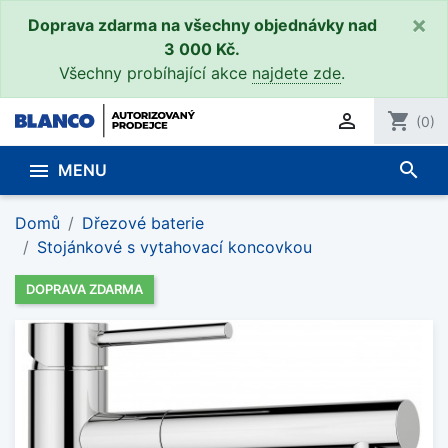
×
Doprava zdarma na všechny objednávky nad
3 000 Kč.
Všechny probíhající akce
najdete zde
.

shopping_cart
(0)
search

MENU
Domů
Dřezové baterie
Stojánkové s vytahovací koncovkou
DOPRAVA ZDARMA