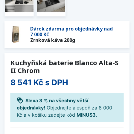
Dárek zdarma pro objednávky nad
7 000 Kč
Zrnková káva 200g
Kuchyňská baterie Blanco Alta-S
II Chrom
8 541 Kč
s DPH
loyalty
Sleva 3 % na všechny větší
objednávky!
Objednejte alespoň za 8 000
Kč a v košíku zadejte kód
MINUS3
.