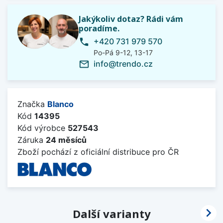
Jakýkoliv dotaz? Rádi vám
poradíme.
+420 731 979 570
phone
Po-Pá 9-12, 13-17
info@trendo.cz
mail_outline
Značka
Blanco
Kód
14395
Kód výrobce
527543
Záruka
24 měsíců
Zboží pochází z oficiální distribuce pro ČR

Další varianty