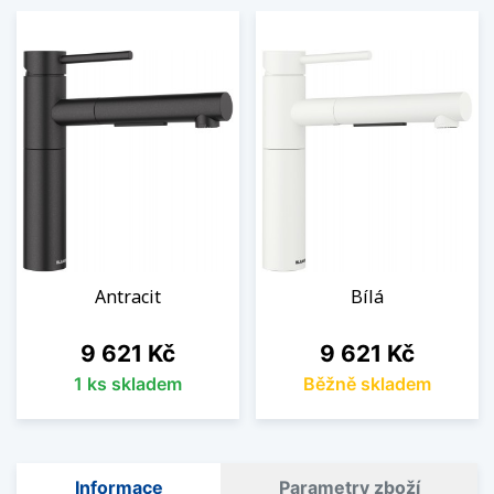
Antracit
Bílá
Cena
Cena
9 621 Kč
9 621 Kč
1 ks skladem
Běžně skladem
Informace
Parametry zboží