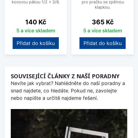
kovovou pákou 1/2 x 3/8.
pro pračku se zpětnou
klapkou.
Cena
Cena
140 Kč
365 Kč
5 a více skladem
5 a více skladem
Přidat do košíku
Přidat do košíku
SOUVISEJÍCÍ ČLÁNKY Z NAŠÍ PORADNY
Nevíte jak vybrat? Nahlédněte do naší poradny a
snad najdete, co hledáte. Pokud ne, zavolejte
nebo napište a určitě najdeme řešení.