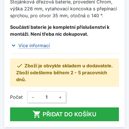
Stojánková dřezová baterie, provedení Chrom,
výška 226 mm, vytahovací koncovka s přepínací
sprchou, pro otvor 35 mm, otočná o 140 °.
Součástí baterie je kompletní příslušenství k
montáži. Není třeba nic dokupovat.
expand_more
Více informací

Zboží je obvykle skladem u dodavatele.
Zboží odešleme během 2 - 5 pracovních
dnů.
Počet
−
+

PŘIDAT DO KOŠÍKU