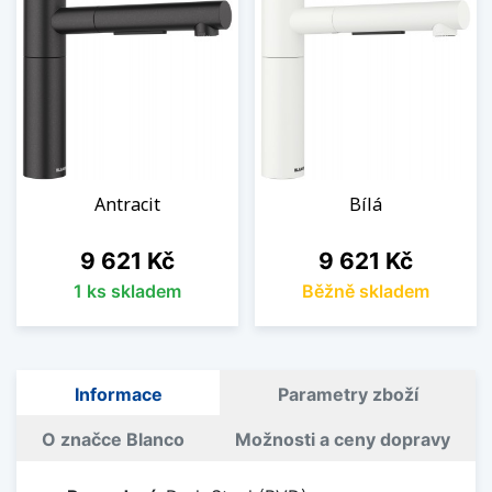
Antracit
Bílá
Cena
Cena
9 621 Kč
9 621 Kč
1 ks skladem
Běžně skladem
Informace
Parametry zboží
O značce Blanco
Možnosti a ceny dopravy