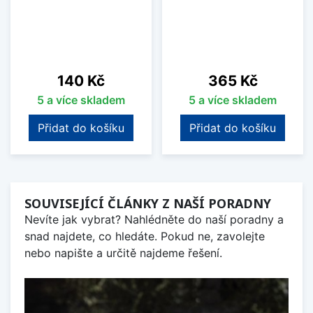
Cena
Cena
140 Kč
365 Kč
5 a více skladem
5 a více skladem
Přidat do košíku
Přidat do košíku
SOUVISEJÍCÍ ČLÁNKY Z NAŠÍ PORADNY
Nevíte jak vybrat? Nahlédněte do naší poradny a
snad najdete, co hledáte. Pokud ne, zavolejte
nebo napište a určitě najdeme řešení.