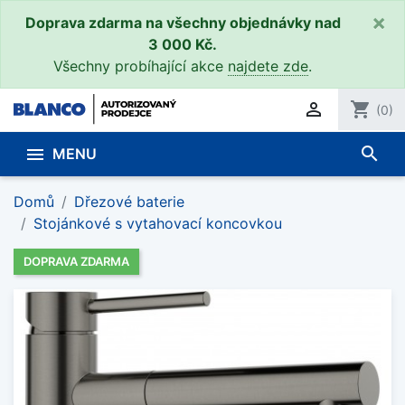
×
Doprava zdarma na všechny objednávky nad
3 000 Kč.
Všechny probíhající akce
najdete zde
.

shopping_cart
(0)
search

MENU
Domů
Dřezové baterie
Stojánkové s vytahovací koncovkou
DOPRAVA ZDARMA