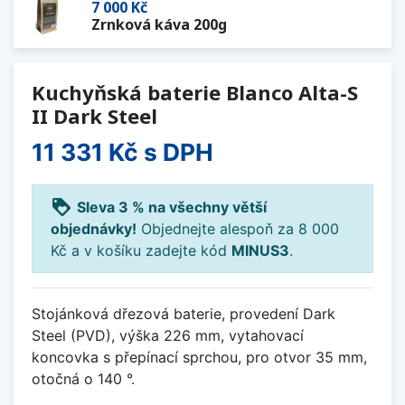
7 000 Kč
Zrnková káva 200g
Kuchyňská baterie Blanco Alta-S
II Dark Steel
11 331 Kč
s DPH
loyalty
Sleva 3 % na všechny větší
objednávky!
Objednejte alespoň za 8 000
Kč a v košíku zadejte kód
MINUS3
.
Stojánková dřezová baterie, provedení Dark
Steel (PVD), výška 226 mm, vytahovací
koncovka s přepínací sprchou, pro otvor 35 mm,
otočná o 140 °.