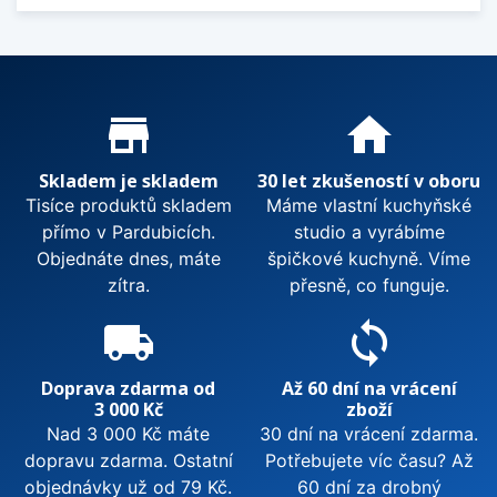
Proč nakupovat u nás?
store_mall_directory
home
Skladem je skladem
30 let zkušeností v oboru
Tisíce produktů skladem
Máme vlastní kuchyňské
přímo v Pardubicích.
studio a vyrábíme
Objednáte dnes, máte
špičkové kuchyně. Víme
zítra.
přesně, co funguje.
local_shipping
sync
Doprava zdarma od
Až 60 dní na vrácení
3 000 Kč
zboží
Nad 3 000 Kč máte
30 dní na vrácení zdarma.
dopravu zdarma. Ostatní
Potřebujete víc času? Až
objednávky už od 79 Kč.
60 dní za drobný