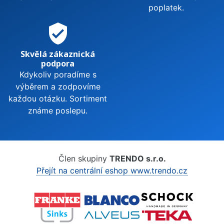
poplatek.
verified_user
Skvělá zákaznická
podpora
Kdykoliv poradíme s
výběrem a zodpovíme
každou otázku. Sortiment
známe poslepu.
Člen skupiny
TRENDO s.r.o.
Přejít na centrální eshop www.trendo.cz