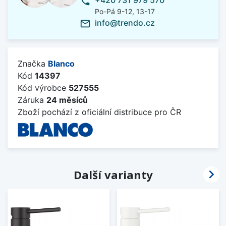
+420 731 979 570
phone
Po-Pá 9-12, 13-17
info@trendo.cz
mail_outline
Značka
Blanco
Kód
14397
Kód výrobce
527555
Záruka
24 měsíců
Zboží pochází z oficiální distribuce pro ČR

Další varianty