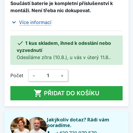
Součástí baterie je kompletní příslušenství k
montáži. Není třeba nic dokupovat.
expand_more
Více informací

1 kus skladem, ihned k odeslání nebo
vyzvednutí
Odesíláme zítra (10.8.), u vás v úterý 11.8..
Počet
−
+

PŘIDAT DO KOŠÍKU
Jakýkoliv dotaz? Rádi vám
poradíme.