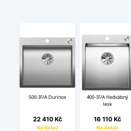
500-IF/A Durinox
400-IF/A Hedvábný
lesk
Cena
Cena
22 410 Kč
16 110 Kč
Na dotaz
Na dotaz