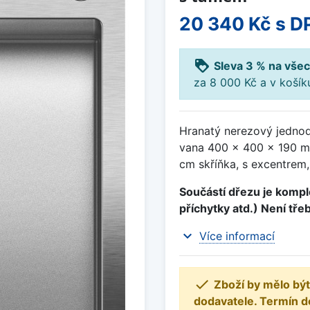
20 340 Kč
s D
loyalty
Sleva 3 % na všec
za 8 000 Kč a v koší
Hranatý nerezový jednod
vana 400 x 400 x 190 mm
cm skříňka, s excentrem,
Součástí dřezu je komple
příchytky atd.) Není tře
expand_more
Více informací

Zboží by mělo být
dodavatele. Termín d