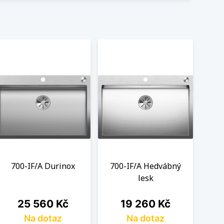
700-IF/A Durinox
700-IF/A Hedvábný
lesk
Cena
Cena
25 560 Kč
19 260 Kč
Na dotaz
Na dotaz