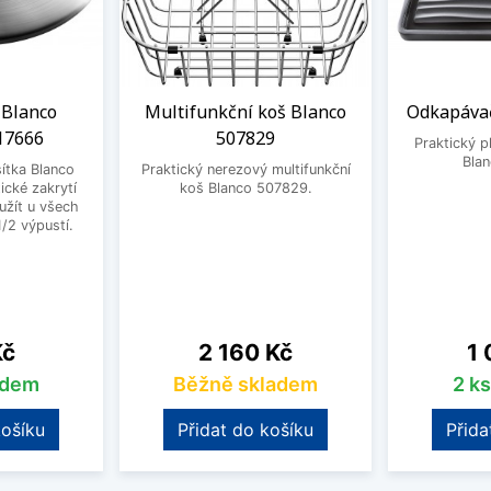
 Blanco
Multifunkční koš Blanco
Odkapávač
17666
507829
Praktický 
Bla
ítka Blanco
Praktický nerezový multifunkční
ické zakrytí
koš Blanco 507829.
užít u všech
1/2 výpustí.
Cena
Ce
Kč
2 160 Kč
1 
adem
Běžně skladem
2 k
košíku
Přidat do košíku
Přida