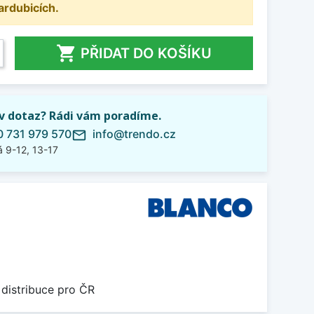
ardubicích.

PŘIDAT DO KOŠÍKU
iv dotaz? Rádi vám poradíme.
 731 979 570
info@trendo.cz
mail_outline
 9-12, 13-17
 distribuce pro ČR