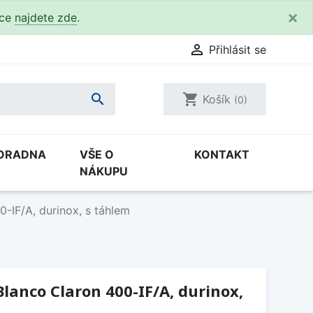
×
kce
najdete zde
.

Přihlásit se

shopping_cart
Košík
(0)
ORADNA
VŠE O
KONTAKT
NÁKUPU
-IF/A, durinox, s táhlem
lanco Claron 400-IF/A, durinox,