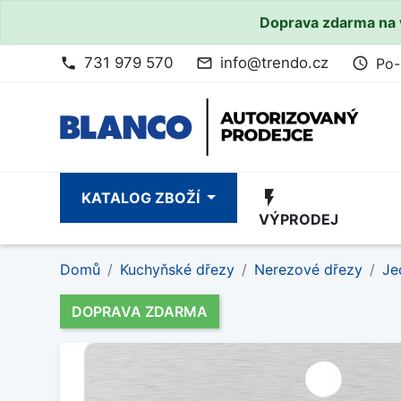
Doprava zdarma na 
731 979 570
info@trendo.cz
Po-
phone
mail_outline
access_time
flash_on
KATALOG ZBOŽÍ
VÝPRODEJ
Domů
Kuchyňské dřezy
Nerezové dřezy
Je
DOPRAVA ZDARMA