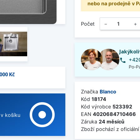
nebo na prodejně v P
Počet
−
+
Jakýkol
+420
phone
Po-Pá
000 Kč
Značka
Blanco
Kód
18174
adjust
Kód výrobce
523392
EAN
4020684710466
 v košíku
Záruka
24 měsíců
Zboží pochází z oficiální