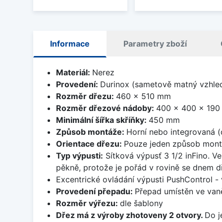
Informace
Parametry zboží
Materiál:
Nerez
Provedení:
Durinox (sametově matný vzhle
Rozměr dřezu:
460 x 510 mm
Rozměr dřezové nádoby:
400 x 400 x 19
Minimální šířka skříňky:
450 mm
Způsob montáže:
Horní nebo integrovaná (
Orientace dřezu:
Pouze jeden způsob mon
Typ výpusti:
Sítková výpusť 3 1/2 inFino. Ve
pěkně, protože je pořád v rovině se dnem d
Excentrické ovládání výpusti PushControl - 
Provedení přepadu:
Přepad umístěn ve van
Rozměr výřezu:
dle šablony
Dřez má z výroby zhotoveny 2 otvory.
Do j