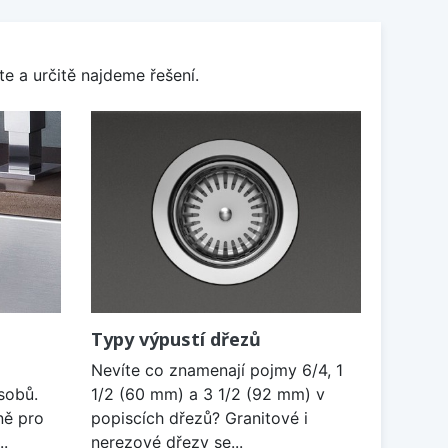
e a určitě najdeme řešení.
Typy výpustí dřezů
Nevíte co znamenají pojmy 6/4, 1
sobů.
1/2 (60 mm) a 3 1/2 (92 mm) v
ně pro
popiscích dřezů? Granitové i
..
nerezové dřezy se...