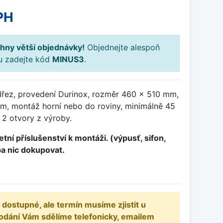
PH
hny větší objednávky!
Objednejte alespoň
ku zadejte kód
MINUS3
.
řez, provedení Durinox, rozměr 460 x 510 mm,
, montáž horní nebo do roviny, minimálně 45
 2 otvory z výroby.
tní příslušenství k montáži. (výpusť, sifon,
ba nic dokupovat.
 dostupné, ale termín musíme zjistit u
odání Vám sdělíme telefonicky, emailem