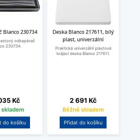
 Blanco 230734
Deska Blanco 217611, bílý
Odka
plast, univerzální
plastový odkapávač
nco 230734.
Praktická univerzální plastová
Prak
krájecí deska Blanco 217611.
od
na
Cena
035 Kč
2 691 Kč
s skladem
Běžně skladem
t do košíku
Přidat do košíku