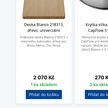
Deska Blanco 218313,
Krytka sítka
dřevo, univerzální
CapFlow 5
Praktická deska Blanco 218313 z
Nerezová krytka s
masivního bukového dřeva pro
CapFlow pro estet
dřezy Metra, Zia, Nova.
výpusti. Možné po
dřezů Blanco s 3 
Cena
Cena
2 070 Kč
270 
1 ks skladem
3 ks skl
Přidat do košíku
Přidat do 