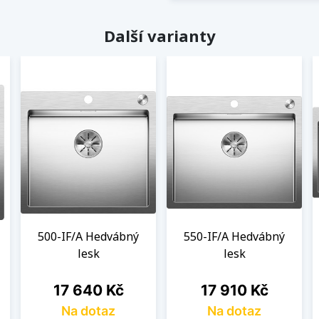
Další varianty
500-IF/A Hedvábný
550-IF/A Hedvábný
lesk
lesk
Cena
Cena
17 640 Kč
17 910 Kč
Na dotaz
Na dotaz