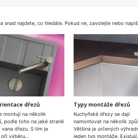
a snad najdete, co hledáte. Pokud ne, zavolejte nebo napišt
rientace dřezů
Typy montáže dřezů
e montují na několik
Kuchyňské dřezy se dají
, podle toho na jaké straně
namontovat na několik způ
í vana dřezu. S tím je
Většina je určených výhrad
při výběru...
jeden typ montáže. Existují.