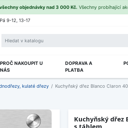
všechny objednávky nad 3 000 Kč.
Všechny probíhající a
Pá 9-12, 13-17
PROČ NAKOUPIT U
DOPRAVA A
P
NÁS
PLATBA
dnodřezy, kulaté dřezy
Kuchyňský dřez Blanco Claron 400
Kuchyňský dřez B
s táhlem