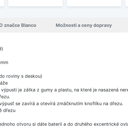
O značce Blanco
Možnosti a ceny dopravy
d)
0 mm
do roviny s deskou)
táže
 výpusti je zátka z gumy a plastu, na které je nasazená ne
řezu.
výpusť se zavírá a otevírá zmáčknutím knoflíku na dřezu.
ě dřezu
ednoho otvoru si dáte baterii a do druhého excentrické ovl