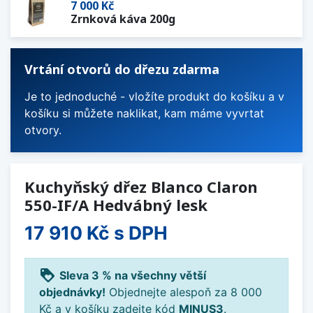
7 000 Kč
Zrnková káva 200g
Vrtání otvorů do dřezu zdarma
Je to jednoduché - vložíte produkt do košíku a v
košíku si můžete naklikat, kam máme vyvrtat
otvory.
Kuchyňský dřez Blanco Claron
550-IF/A Hedvábný lesk
17 910 Kč
s DPH
loyalty
Sleva 3 % na všechny větší
objednávky!
Objednejte alespoň za 8 000
Kč a v košíku zadejte kód
MINUS3
.