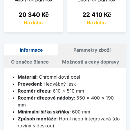
Cena
Cena
20 340 Kč
22 410 Kč
Na dotaz
Na dotaz
Informace
Parametry zboží
O značce Blanco
Možnosti a ceny dopravy
Materiál:
Chromniklová ocel
Provedení:
Hedvábný lesk
Rozměr dřezu:
610 x 510 mm
Rozměr dřezové nádoby:
550 x 400 x 190
mm
Minimální šířka skříňky:
600 mm
Způsob montáže:
Horní nebo integrovaná (do
roviny s deskou)