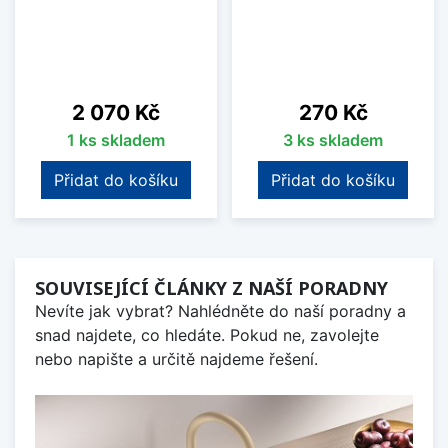
Cena
Cena
2 070 Kč
270 Kč
1 ks skladem
3 ks skladem
Přidat do košíku
Přidat do košíku
SOUVISEJÍCÍ ČLÁNKY Z NAŠÍ PORADNY
Nevíte jak vybrat? Nahlédněte do naší poradny a
snad najdete, co hledáte. Pokud ne, zavolejte
nebo napište a určitě najdeme řešení.