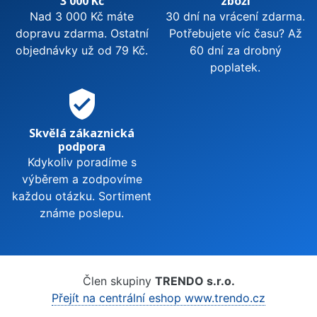
3 000 Kč
zboží
Nad 3 000 Kč máte
30 dní na vrácení zdarma.
dopravu zdarma. Ostatní
Potřebujete víc času? Až
objednávky už od 79 Kč.
60 dní za drobný
poplatek.
verified_user
Skvělá zákaznická
podpora
Kdykoliv poradíme s
výběrem a zodpovíme
každou otázku. Sortiment
známe poslepu.
Člen skupiny
TRENDO s.r.o.
Přejít na centrální eshop www.trendo.cz