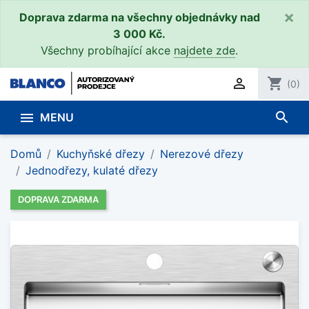
×
Doprava zdarma na všechny objednávky nad
3 000 Kč.
Všechny probíhající akce
najdete zde
.

shopping_cart
(0)
search

MENU
Domů
Kuchyňské dřezy
Nerezové dřezy
Jednodřezy, kulaté dřezy
DOPRAVA ZDARMA