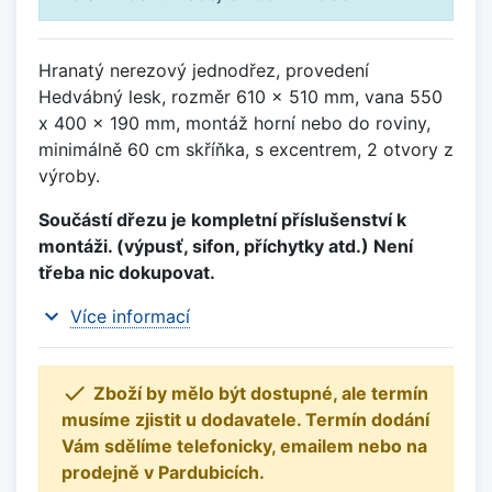
Hranatý nerezový jednodřez, provedení
Hedvábný lesk, rozměr 610 x 510 mm, vana 550
x 400 x 190 mm, montáž horní nebo do roviny,
minimálně 60 cm skříňka, s excentrem, 2 otvory z
výroby.
Součástí dřezu je kompletní příslušenství k
montáži. (výpusť, sifon, příchytky atd.) Není
třeba nic dokupovat.
expand_more
Více informací

Zboží by mělo být dostupné, ale termín
musíme zjistit u dodavatele. Termín dodání
Vám sdělíme telefonicky, emailem nebo na
prodejně v Pardubicích.