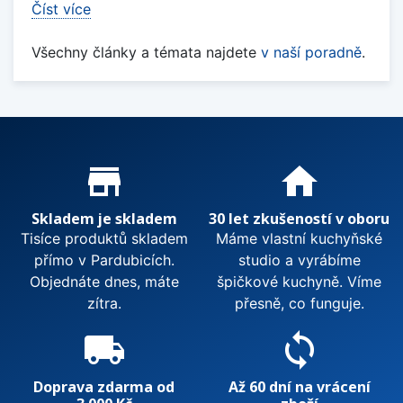
Číst více
Všechny články a témata najdete
v naší poradně
.
Proč nakupovat u nás?
store_mall_directory
home
Skladem je skladem
30 let zkušeností v oboru
Tisíce produktů skladem
Máme vlastní kuchyňské
přímo v Pardubicích.
studio a vyrábíme
Objednáte dnes, máte
špičkové kuchyně. Víme
zítra.
přesně, co funguje.
local_shipping
sync
Doprava zdarma od
Až 60 dní na vrácení