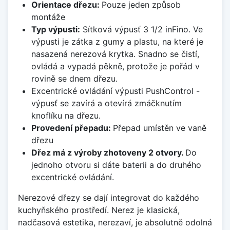
Orientace dřezu:
Pouze jeden způsob
montáže
Typ výpusti:
Sítková výpusť 3 1/2 inFino. Ve
výpusti je zátka z gumy a plastu, na které je
nasazená nerezová krytka. Snadno se čistí,
ovládá a vypadá pěkně, protože je pořád v
rovině se dnem dřezu.
Excentrické ovládání výpusti PushControl -
výpusť se zavírá a otevírá zmáčknutím
knoflíku na dřezu.
Provedení přepadu:
Přepad umístěn ve vaně
dřezu
Dřez má z výroby zhotoveny 2 otvory.
Do
jednoho otvoru si dáte baterii a do druhého
excentrické ovládání.
Nerezové dřezy se dají integrovat do každého
kuchyňského prostředí. Nerez je klasická,
nadčasová estetika, nerezaví, je absolutně odolná