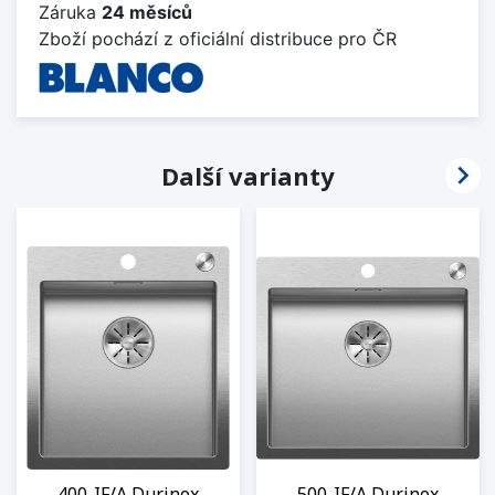
Záruka
24 měsíců
Zboží pochází z oficiální distribuce pro ČR

Další varianty
400-IF/A Durinox
500-IF/A Durinox