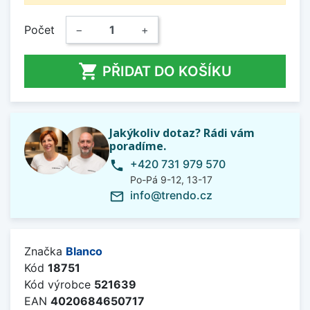
Počet
−
+

PŘIDAT DO KOŠÍKU
Jakýkoliv dotaz? Rádi vám
poradíme.
+420 731 979 570
phone
Po-Pá 9-12, 13-17
info@trendo.cz
mail_outline
Značka
Blanco
Kód
18751
Kód výrobce
521639
EAN
4020684650717