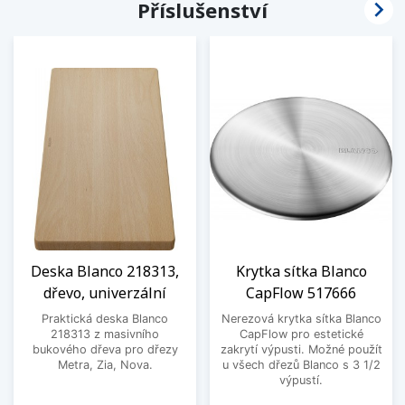

Příslušenství
Deska Blanco 218313,
Krytka sítka Blanco
dřevo, univerzální
CapFlow 517666
Praktická deska Blanco
Nerezová krytka sítka Blanco
218313 z masivního
CapFlow pro estetické
bukového dřeva pro dřezy
zakrytí výpusti. Možné použít
Metra, Zia, Nova.
u všech dřezů Blanco s 3 1/2
výpustí.