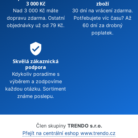
3 000 Kč
zboží
Nad 3 000 Kč máte
30 dní na vrácení zdarma.
dopravu zdarma. Ostatní
Potřebujete víc času? Až
objednávky už od 79 Kč.
60 dní za drobný
poplatek.
verified_user
Skvělá zákaznická
podpora
Kdykoliv poradíme s
výběrem a zodpovíme
každou otázku. Sortiment
známe poslepu.
Člen skupiny
TRENDO s.r.o.
Přejít na centrální eshop www.trendo.cz