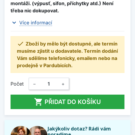
montáži. (výpusť, sifon, příchytky atd.) Není
třeba nic dokupovat.
expand_more
Více informací

Zboží by mělo být dostupné, ale termín
musíme zjistit u dodavatele. Termín dodání
Vám sdělíme telefonicky, emailem nebo na
prodejně v Pardubicích.
Počet
−
+

PŘIDAT DO KOŠÍKU
Jakýkoliv dotaz? Rádi vám
poradíme.