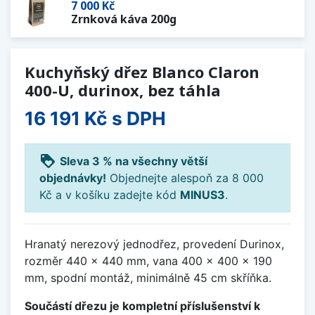
7 000 Kč
Zrnková káva 200g
Kuchyňský dřez Blanco Claron
400-U, durinox, bez táhla
16 191 Kč
s DPH
loyalty
Sleva 3 % na všechny větší
objednávky!
Objednejte alespoň za 8 000
Kč a v košíku zadejte kód
MINUS3
.
Hranatý nerezový jednodřez, provedení Durinox,
rozměr 440 x 440 mm, vana 400 x 400 x 190
mm, spodní montáž, minimálně 45 cm skříňka.
Součástí dřezu je kompletní příslušenství k