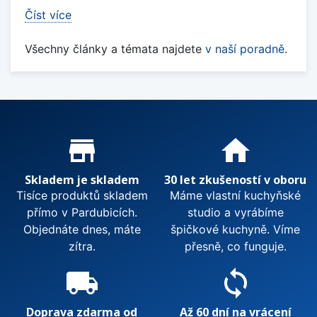
Číst více
Všechny články a témata najdete
v naší poradně
.
Proč nakupovat u nás?
store_mall_directory
home
Skladem je skladem
30 let zkušeností v oboru
Tisíce produktů skladem
Máme vlastní kuchyňské
přímo v Pardubicích.
studio a vyrábíme
Objednáte dnes, máte
špičkové kuchyně. Víme
zítra.
přesně, co funguje.
local_shipping
sync
Doprava zdarma od
Až 60 dní na vrácení