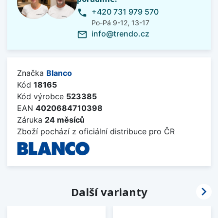
+420 731 979 570
phone
Po-Pá 9-12, 13-17
info@trendo.cz
mail_outline
Značka
Blanco
Kód
18165
Kód výrobce
523385
EAN
4020684710398
Záruka
24 měsíců
Zboží pochází z oficiální distribuce pro ČR

Další varianty