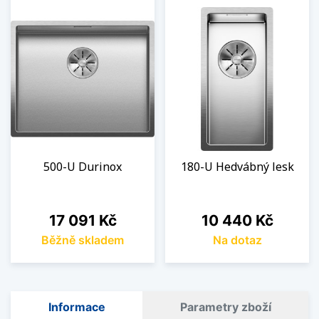
500-U Durinox
180-U Hedvábný lesk
Cena
Cena
17 091 Kč
10 440 Kč
Běžně skladem
Na dotaz
Informace
Parametry zboží