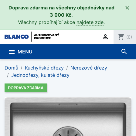
×
Doprava zdarma na všechny objednávky nad
3 000 Kč.
Všechny probíhající akce
najdete zde
.

shopping_cart
(0)
search

MENU
Domů
Kuchyňské dřezy
Nerezové dřezy
Jednodřezy, kulaté dřezy
DOPRAVA ZDARMA