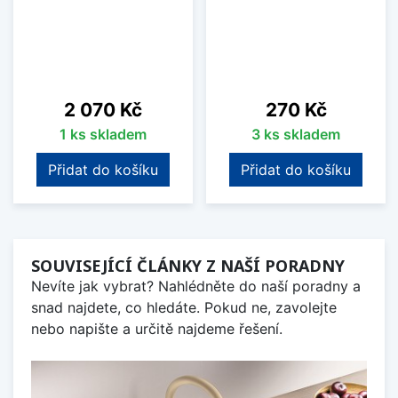
Cena
Cena
2 070 Kč
270 Kč
1 ks skladem
3 ks skladem
Přidat do košíku
Přidat do košíku
SOUVISEJÍCÍ ČLÁNKY Z NAŠÍ PORADNY
Nevíte jak vybrat? Nahlédněte do naší poradny a
snad najdete, co hledáte. Pokud ne, zavolejte
nebo napište a určitě najdeme řešení.