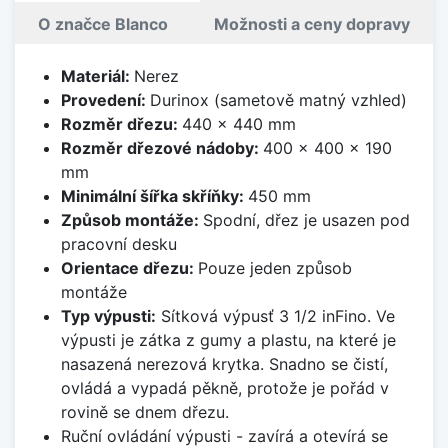
O značce Blanco
Možnosti a ceny dopravy
Materiál:
Nerez
Provedení:
Durinox (sametově matný vzhled)
Rozměr dřezu:
440 x 440 mm
Rozměr dřezové nádoby:
400 x 400 x 190
mm
Minimální šířka skříňky:
450 mm
Způsob montáže:
Spodní, dřez je usazen pod
pracovní desku
Orientace dřezu:
Pouze jeden způsob
montáže
Typ výpusti:
Sítková výpusť 3 1/2 inFino. Ve
výpusti je zátka z gumy a plastu, na které je
nasazená nerezová krytka. Snadno se čistí,
ovládá a vypadá pěkně, protože je pořád v
rovině se dnem dřezu.
Ruční ovládání výpusti - zavírá a otevírá se