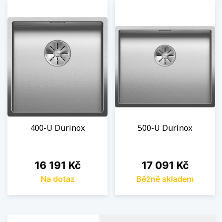
400-U Durinox
500-U Durinox
Cena
Cena
16 191 Kč
17 091 Kč
Na dotaz
Běžně skladem