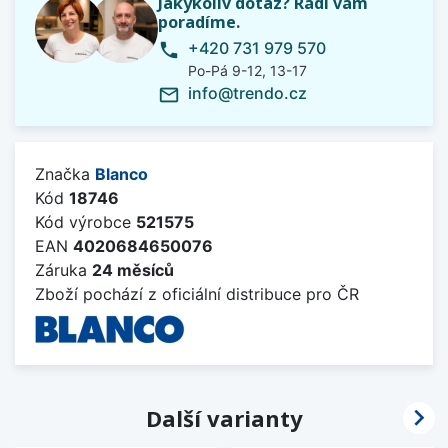
Jakýkoliv dotaz? Rádi vám
poradíme.
+420 731 979 570
phone
Po-Pá 9-12, 13-17
info@trendo.cz
mail_outline
Značka
Blanco
Kód
18746
Kód výrobce
521575
EAN
4020684650076
Záruka
24 měsíců
Zboží pochází z oficiální distribuce pro ČR

Další varianty