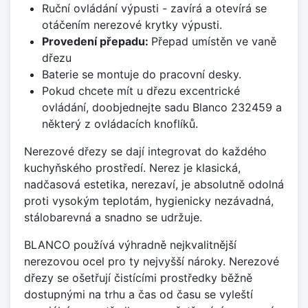
Ruční ovládání výpusti - zavírá a otevírá se
otáčením nerezové krytky výpusti.
Provedení přepadu:
Přepad umístěn ve vaně
dřezu
Baterie se montuje do pracovní desky.
Pokud chcete mít u dřezu excentrické
ovládání, doobjednejte sadu Blanco 232459 a
některý z ovládacích knoflíků.
Nerezové dřezy se dají integrovat do každého
kuchyňského prostředí. Nerez je klasická,
nadčasová estetika, nerezaví, je absolutně odolná
proti vysokým teplotám, hygienicky nezávadná,
stálobarevná a snadno se udržuje.
BLANCO používá výhradně nejkvalitnější
nerezovou ocel pro ty nejvyšší nároky. Nerezové
dřezy se ošetřují čistícími prostředky běžně
dostupnými na trhu a čas od času se vyleští