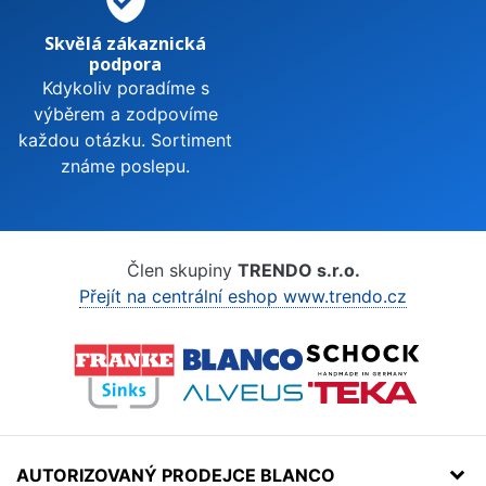
Skvělá zákaznická
podpora
Kdykoliv poradíme s
výběrem a zodpovíme
každou otázku. Sortiment
známe poslepu.
Člen skupiny
TRENDO s.r.o.
Přejít na centrální eshop www.trendo.cz
AUTORIZOVANÝ PRODEJCE BLANCO