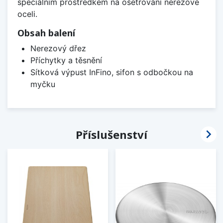
speciálním prostředkem na ošetřování nerezové
oceli.
Obsah balení
Nerezový dřez
Příchytky a těsnění
Sítková výpust InFino, sifon s odbočkou na
myčku

Příslušenství