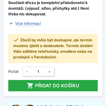
Součástí dřezu je kompletní příslušenství k
montáži. (výpusť, sifon, příchytky atd.) Není
třeba nic dokupovat.
expand_more
Více informací

Zboží by mělo být dostupné, ale termín
musíme zjistit u dodavatele. Termín dodání
Vám sdělíme telefonicky, emailem nebo na
prodejně v Pardubicích.
Počet
−
+

PŘIDAT DO KOŠÍKU