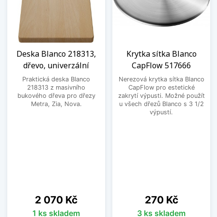
Deska Blanco 218313,
Krytka sítka Blanco
dřevo, univerzální
CapFlow 517666
Praktická deska Blanco
Nerezová krytka sítka Blanco
218313 z masivního
CapFlow pro estetické
bukového dřeva pro dřezy
zakrytí výpusti. Možné použít
Metra, Zia, Nova.
u všech dřezů Blanco s 3 1/2
výpustí.
Cena
Cena
2 070 Kč
270 Kč
1 ks skladem
3 ks skladem