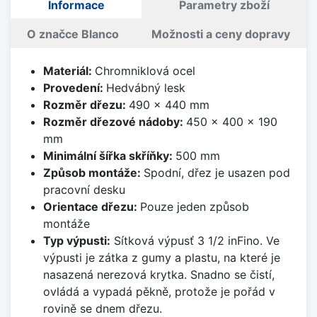
Informace
Parametry zboží
O značce Blanco
Možnosti a ceny dopravy
Materiál:
Chromniklová ocel
Provedení:
Hedvábný lesk
Rozměr dřezu:
490 x 440 mm
Rozměr dřezové nádoby:
450 x 400 x 190
mm
Minimální šířka skříňky:
500 mm
Způsob montáže:
Spodní, dřez je usazen pod
pracovní desku
Orientace dřezu:
Pouze jeden způsob
montáže
Typ výpusti:
Sítková výpusť 3 1/2 inFino. Ve
výpusti je zátka z gumy a plastu, na které je
nasazená nerezová krytka. Snadno se čistí,
ovládá a vypadá pěkně, protože je pořád v
rovině se dnem dřezu.