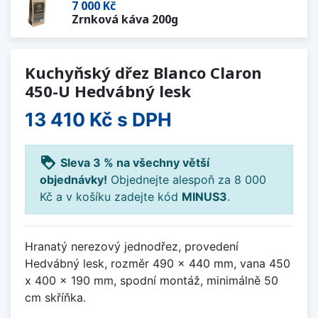
7 000 Kč
Zrnková káva 200g
Kuchyňský dřez Blanco Claron
450-U Hedvábný lesk
13 410 Kč
s DPH
loyalty
Sleva 3 % na všechny větší
objednávky!
Objednejte alespoň za 8 000
Kč a v košíku zadejte kód
MINUS3
.
Hranatý nerezový jednodřez, provedení
Hedvábný lesk, rozměr 490 x 440 mm, vana 450
x 400 x 190 mm, spodní montáž, minimálně 50
cm skříňka.