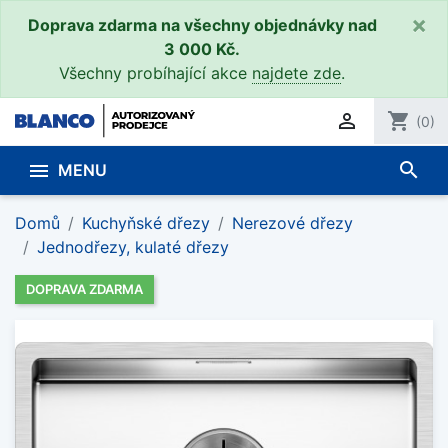
×
Doprava zdarma na všechny objednávky nad
3 000 Kč.
Všechny probíhající akce
najdete zde
.

shopping_cart
(0)
search

MENU
Domů
Kuchyňské dřezy
Nerezové dřezy
Jednodřezy, kulaté dřezy
DOPRAVA ZDARMA