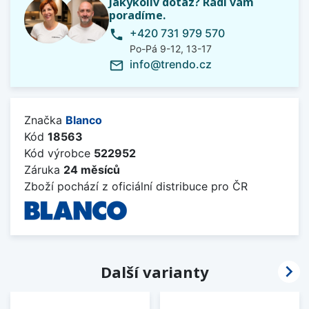
Jakýkoliv dotaz? Rádi vám
poradíme.
+420 731 979 570
phone
Po-Pá 9-12, 13-17
info@trendo.cz
mail_outline
Značka
Blanco
Kód
18563
Kód výrobce
522952
Záruka
24 měsíců
Zboží pochází z oficiální distribuce pro ČR

Další varianty