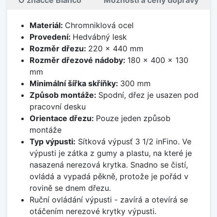
O značce Blanco
Možnosti a ceny dopravy
Materiál:
Chromniklová ocel
Provedení:
Hedvábný lesk
Rozměr dřezu:
220 x 440 mm
Rozměr dřezové nádoby:
180 x 400 x 130
mm
Minimální šířka skříňky:
300 mm
Způsob montáže:
Spodní, dřez je usazen pod
pracovní desku
Orientace dřezu:
Pouze jeden způsob
montáže
Typ výpusti:
Sítková výpusť 3 1/2 inFino. Ve
výpusti je zátka z gumy a plastu, na které je
nasazená nerezová krytka. Snadno se čistí,
ovládá a vypadá pěkně, protože je pořád v
rovině se dnem dřezu.
Ruční ovládání výpusti - zavírá a otevírá se
otáčením nerezové krytky výpusti.