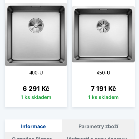
400-U
450-U
Cena
Cena
6 291 Kč
7 191 Kč
1 ks skladem
1 ks skladem
Informace
Parametry zboží