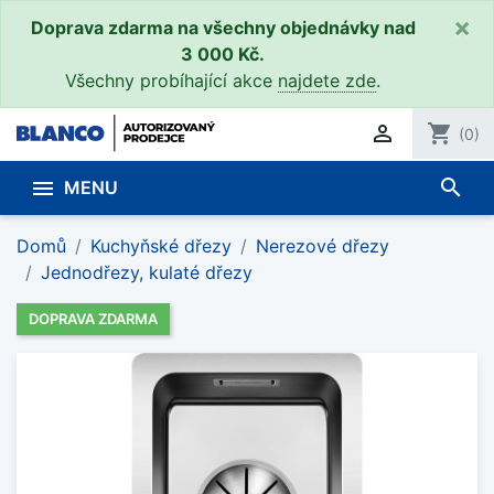
×
Doprava zdarma na všechny objednávky nad
3 000 Kč.
Všechny probíhající akce
najdete zde
.

shopping_cart
(0)
search

MENU
Domů
Kuchyňské dřezy
Nerezové dřezy
Jednodřezy, kulaté dřezy
DOPRAVA ZDARMA