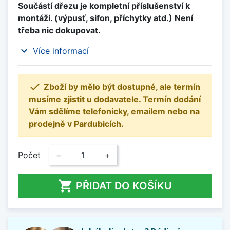
Součástí dřezu je kompletní příslušenství k
montáži. (výpusť, sifon, příchytky atd.) Není
třeba nic dokupovat.
expand_more
Více informací

Zboží by mělo být dostupné, ale termín
musíme zjistit u dodavatele. Termín dodání
Vám sdělíme telefonicky, emailem nebo na
prodejně v Pardubicích.
Počet
−
+

PŘIDAT DO KOŠÍKU