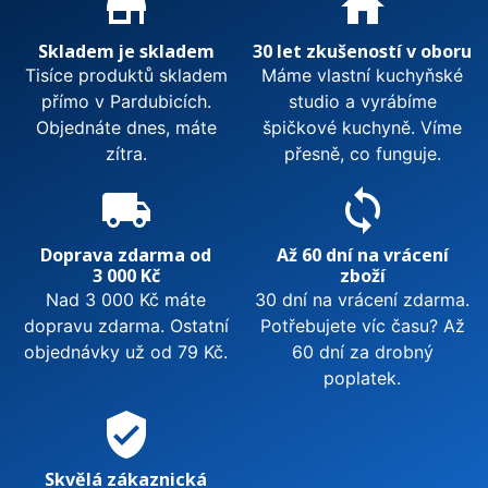
store_mall_directory
home
Skladem je skladem
30 let zkušeností v oboru
Tisíce produktů skladem
Máme vlastní kuchyňské
přímo v Pardubicích.
studio a vyrábíme
Objednáte dnes, máte
špičkové kuchyně. Víme
zítra.
přesně, co funguje.
local_shipping
sync
Doprava zdarma od
Až 60 dní na vrácení
3 000 Kč
zboží
Nad 3 000 Kč máte
30 dní na vrácení zdarma.
dopravu zdarma. Ostatní
Potřebujete víc času? Až
objednávky už od 79 Kč.
60 dní za drobný
poplatek.
verified_user
Skvělá zákaznická