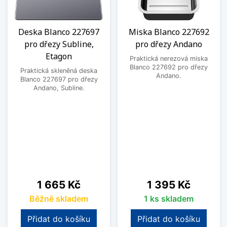
Deska Blanco 227697
Miska Blanco 227692
pro dřezy Subline,
pro dřezy Andano
Etagon
Praktická nerezová miska
Blanco 227692 pro dřezy
Praktická skleněná deska
Andano.
Blanco 227697 pro dřezy
Andano, Subline.
Cena
Cena
1 665 Kč
1 395 Kč
Běžně skladem
1 ks skladem
Přidat do košíku
Přidat do košíku