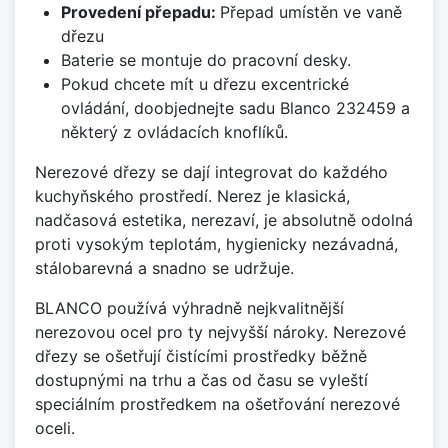
Provedení přepadu:
Přepad umístěn ve vaně
dřezu
Baterie se montuje do pracovní desky.
Pokud chcete mít u dřezu excentrické
ovládání, doobjednejte sadu Blanco 232459 a
některý z ovládacích knoflíků.
Nerezové dřezy se dají integrovat do každého
kuchyňského prostředí. Nerez je klasická,
nadčasová estetika, nerezaví, je absolutně odolná
proti vysokým teplotám, hygienicky nezávadná,
stálobarevná a snadno se udržuje.
BLANCO používá výhradně nejkvalitnější
nerezovou ocel pro ty nejvyšší nároky. Nerezové
dřezy se ošetřují čistícími prostředky běžně
dostupnými na trhu a čas od času se vyleští
speciálním prostředkem na ošetřování nerezové
oceli.