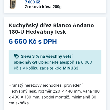
7 000 Kč
Zrnková káva 200g
Kuchyňský dřez Blanco Andano
180-U Hedvábný lesk
6 660 Kč
s DPH
loyalty
Sleva 3 % na všechny větší
objednávky!
Objednejte alespoň za 8 000
Kč a v košíku zadejte kód
MINUS3
.
Hranatý nerezový jednodřez, provedení
Hedvábný lesk, rozměr 220 x 440 mm, vana 180
x 400 x 130 mm, spodní montáž, minimálně 30
cm skříňka.