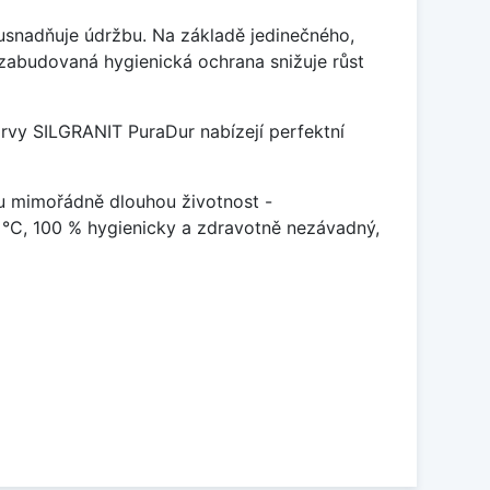
ý usnadňuje údržbu. Na základě jedinečného,
zabudovaná hygienická ochrana snižuje růst
arvy SILGRANIT PuraDur nabízejí perfektní
u mimořádně dlouhou životnost -
 °C, 100 % hygienicky a zdravotně nezávadný,