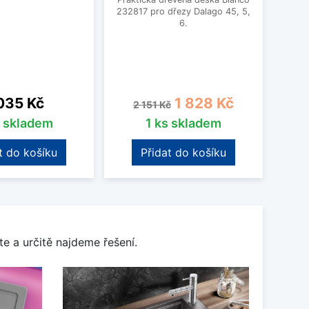
232817 pro dřezy Dalago 45, 5,
2358
6.
Pleon
na
Běžná cena
Cena
035 Kč
1 828 Kč
2 151 Kč
s skladem
1 ks skladem
t do košíku
Přidat do košíku
e a určitě najdeme řešení.