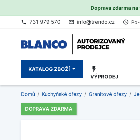
Doprava zdarma na 
731 979 570
info@trendo.cz
Po-
phone
mail_outline
access_time
flash_on
KATALOG ZBOŽÍ
VÝPRODEJ
Domů
Kuchyňské dřezy
Granitové dřezy
Je
DOPRAVA ZDARMA