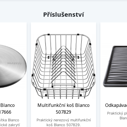
Příslušenství
 Blanco
Multifunkční koš Blanco
Odkapávač
17666
507829
Praktický 
Bla
ítka Blanco
Praktický nerezový multifunkční
ické zakrytí
koš Blanco 507829.