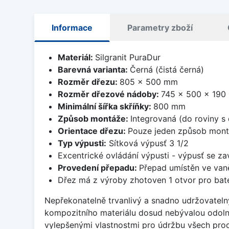
Informace
Parametry zboží
Materiál:
Silgranit PuraDur
Barevná varianta:
Černá (čistá černá)
Rozměr dřezu:
805 x 500 mm
Rozměr dřezové nádoby:
745 x 500 x 190
Minimální šířka skříňky:
800 mm
Způsob montáže:
Integrovaná (do roviny s
Orientace dřezu:
Pouze jeden způsob mon
Typ výpusti:
Sítková výpusť 3 1/2
Excentrické ovládání výpusti - výpusť se zav
Provedení přepadu:
Přepad umístěn ve van
Dřez má z výroby zhotoven 1 otvor pro bater
Nepřekonatelně trvanlivý a snadno udržovateln
kompozitního materiálu dosud nebývalou odoln
vylepšenými vlastnostmi pro údržbu všech prod