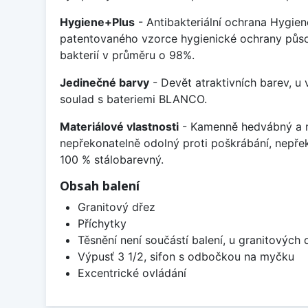
Hygiene+Plus
- Antibakteriální ochrana Hygien
patentovaného vzorce hygienické ochrany působ
bakterií v průměru o 98%.
Jedinečné barvy
- Devět atraktivních barev, u
soulad s bateriemi BLANCO.
Materiálové vlastnosti
- Kamenně hedvábný a m
nepřekonatelně odolný proti poškrábání, nepře
100 % stálobarevný.
Obsah balení
Granitový dřez
Příchytky
Těsnění není součástí balení, u granitových 
Výpusť 3 1/2, sifon s odbočkou na myčku
Excentrické ovládání