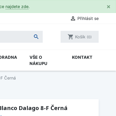
×
kce
najdete zde
.

Přihlásit se

shopping_cart
Košík
(0)
ORADNA
VŠE O
KONTAKT
NÁKUPU
-F Černá
Blanco Dalago 8-F Černá