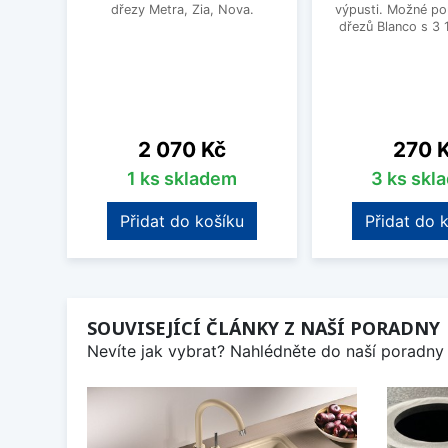
dřezy Metra, Zia, Nova.
výpusti. Možné po
dřezů Blanco s 3 
Cena
Cena
2 070 Kč
270 
1 ks skladem
3 ks skl
Přidat do košíku
Přidat do 
SOUVISEJÍCÍ ČLÁNKY Z NAŠÍ PORADNY
Nevíte jak vybrat? Nahlédněte do naší poradny 