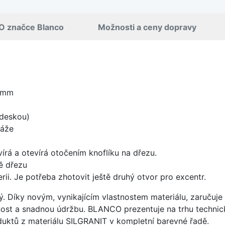
O značce Blanco
Možnosti a ceny dopravy
 mm
 deskou)
táže
írá a otevírá otočením knoflíku na dřezu.
ě dřezu
ii. Je potřeba zhotovit ještě druhý otvor pro excentr.
ý. Díky novým, vynikajícím vlastnostem materiálu, zaruču
ost a snadnou údržbu. BLANCO prezentuje na trhu technick
uktů z materiálu SILGRANIT v kompletní barevné řadě.