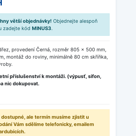
H
hny větší objednávky!
Objednejte alespoň
ku zadejte kód
MINUS3
.
dřez, provedení Černá, rozměr 805 x 500 mm,
, montáž do roviny, minimálně 80 cm skříňka,
ýroby.
tní příslušenství k montáži. (výpusť, sifon,
ba nic dokupovat.
 dostupné, ale termín musíme zjistit u
odání Vám sdělíme telefonicky, emailem
ardubicích.