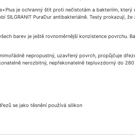
e+Plus je ochranný štít proti nečistotám a bakteriím, kter
í SILGRANIT PuraDur antibakteriálně. Testy prokazují, že 
 všech barev je ještě rovnoměrnější konzistence povrchu. B
imořádně nepropustný, uzavřený povrch, propůjčuje dřez
konatelně nerozbitný, nepřekonatelně tepluvzdorný do 280
dřezů se jako těsnění používá silikon