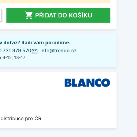

PŘIDAT DO KOŠÍKU
iv dotaz? Rádi vám poradíme.
 731 979 570
info@trendo.cz
mail_outline
 9-12, 13-17
 distribuce pro ČR