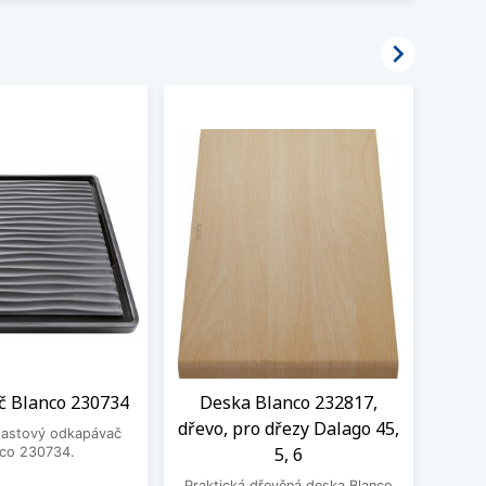

 Blanco 230734
Deska Blanco 232817,
Roh
dřevo, pro dřezy Dalago 45,
Bla
plastový odkapávač
5, 6
Da
nco 230734.
Praktická dřevěná deska Blanco
Prak