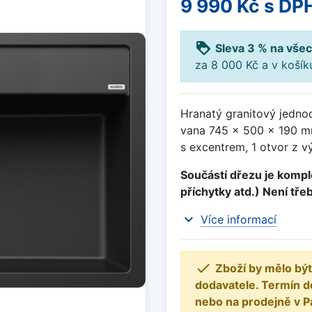
9 990 Kč
s DP
loyalty
Sleva 3 % na všec
za 8 000 Kč a v koší
Hranatý granitový jedno
vana 745 x 500 x 190 mm
s excentrem, 1 otvor z v
Součástí dřezu je komple
příchytky atd.) Není tře
expand_more
Více informací

Zboží by mělo být
dodavatele. Termín d
nebo na prodejně v P