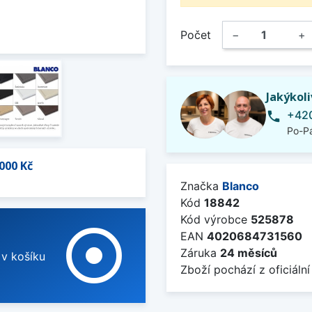
Počet
−
+
Jakýkol
+420
phone
Po-Pá
000 Kč
Značka
Blanco
Kód
18842
Kód výrobce
525878
adjust
EAN
4020684731560
Záruka
24 měsíců
 v košíku
Zboží pochází z oficiální