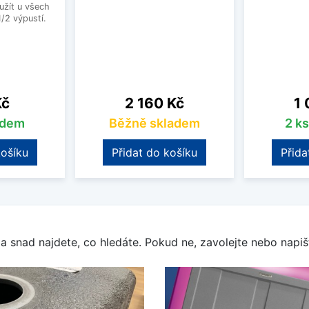
užít u všech
1/2 výpustí.
Cena
Ce
Kč
2 160 Kč
1 
adem
Běžně skladem
2 k
košíku
Přidat do košíku
Přida
a snad najdete, co hledáte. Pokud ne, zavolejte nebo napišt