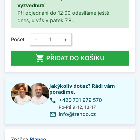
vyzvednutí
Při objednání do 12:00 odesíláme ještě
dnes, u vás v pátek 7.8..
Počet
−
+

PŘIDAT DO KOŠÍKU
Jakýkoliv dotaz? Rádi vám
poradíme.
+420 731 979 570
phone
Po-Pá 9-12, 13-17
info@trendo.cz
mail_outline
Značka
Blanco