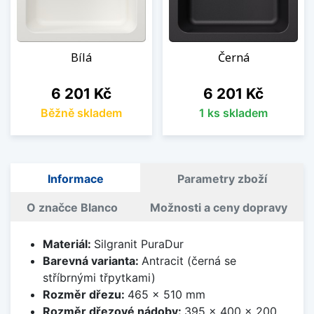
Bílá
Černá
Cena
Cena
6 201 Kč
6 201 Kč
Běžně skladem
1 ks skladem
Informace
Parametry zboží
O značce Blanco
Možnosti a ceny dopravy
Materiál:
Silgranit PuraDur
Barevná varianta:
Antracit (černá se
stříbrnými třpytkami)
Rozměr dřezu:
465 x 510 mm
Rozměr dřezové nádoby:
395 x 400 x 200