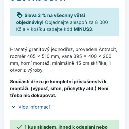
loyalty
Sleva 3 % na všechny větší
objednávky!
Objednejte alespoň za 8 000
Kč a v košíku zadejte kód
MINUS3
.
Hranatý granitový jednodřez, provedení Antracit,
rozměr 465 x 510 mm, vana 395 x 400 x 200
mm, horní montáž, minimálně 45 cm skříňka, 1
otvor z výroby.
Součástí dřezu je kompletní příslušenství k
montáži. (výpusť, sifon, příchytky atd.) Není
třeba nic dokupovat.
expand_more
Více informací

1 kus skladem, ihned k odeslání nebo