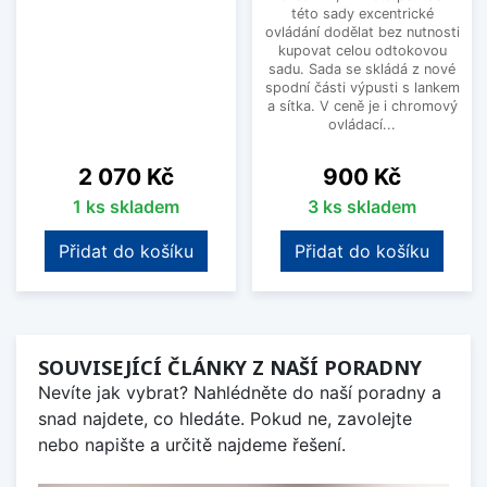
této sady excentrické
ovládání dodělat bez nutnosti
kupovat celou odtokovou
sadu. Sada se skládá z nové
spodní části výpusti s lankem
a sítka. V ceně je i chromový
ovládací...
Cena
Cena
2 070 Kč
900 Kč
1 ks skladem
3 ks skladem
Přidat do košíku
Přidat do košíku
SOUVISEJÍCÍ ČLÁNKY Z NAŠÍ PORADNY
Nevíte jak vybrat? Nahlédněte do naší poradny a
snad najdete, co hledáte. Pokud ne, zavolejte
nebo napište a určitě najdeme řešení.