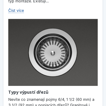
typ montáže. Existují...
Číst více
Typy výpustí dřezů
Nevíte co znamenají pojmy 6/4, 1 1/2 (60 mm) a
3 1/2 (92 mm) v popiscích dřezů? Granitové i