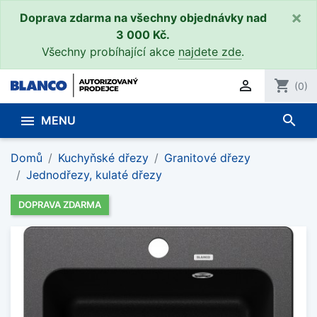
×
Doprava zdarma na všechny objednávky nad
3 000 Kč.
Všechny probíhající akce
najdete zde
.

shopping_cart
(0)
search

MENU
Domů
Kuchyňské dřezy
Granitové dřezy
Jednodřezy, kulaté dřezy
DOPRAVA ZDARMA