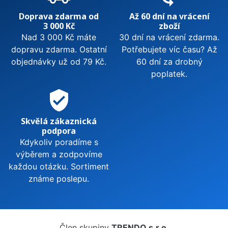
Doprava zdarma od
Až 60 dní na vrácení
3 000 Kč
zboží
Nad 3 000 Kč máte
30 dní na vrácení zdarma.
dopravu zdarma. Ostatní
Potřebujete víc času? Až
objednávky už od 79 Kč.
60 dní za drobný
poplatek.
verified_user
Skvělá zákaznická
podpora
Kdykoliv poradíme s
výběrem a zodpovíme
každou otázku. Sortiment
známe poslepu.
Člen skupiny
TRENDO s.r.o.