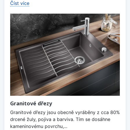
Číst více
Granitové dřezy
Granitové dřezy jsou obecně vyráběny z cca 80%
drcené žuly, pojiva a barviva. Tím se dosáhne
kameninovému povrchu,...