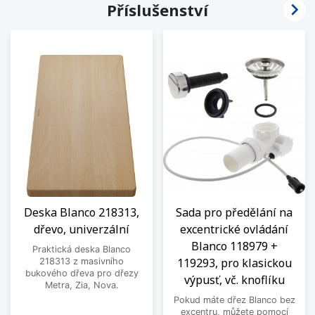

Příslušenství
Deska Blanco 218313,
Sada pro předělání na
dřevo, univerzální
excentrické ovládání
Blanco 118979 +
Praktická deska Blanco
119293, pro klasickou
218313 z masivního
bukového dřeva pro dřezy
výpusť, vč. knoflíku
Metra, Zia, Nova.
Pokud máte dřez Blanco bez
excentru, můžete pomocí