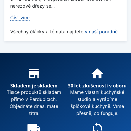
nerezové dřezy se...
Číst více
Všechny články a témata najdete
v naší poradně
.
Proč nakupovat u nás?
store_mall_directory
home
Skladem je skladem
30 let zkušeností v oboru
Tisíce produktů skladem
Máme vlastní kuchyňské
přímo v Pardubicích.
studio a vyrábíme
Objednáte dnes, máte
špičkové kuchyně. Víme
zítra.
přesně, co funguje.
local_shipping
sync