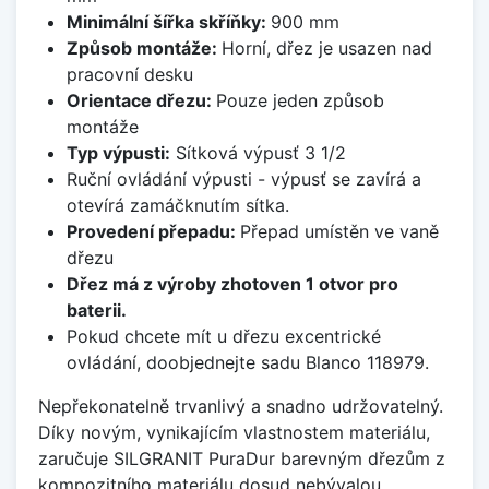
Minimální šířka skříňky:
900 mm
Způsob montáže:
Horní, dřez je usazen nad
pracovní desku
Orientace dřezu:
Pouze jeden způsob
montáže
Typ výpusti:
Sítková výpusť 3 1/2
Ruční ovládání výpusti - výpusť se zavírá a
otevírá zamáčknutím sítka.
Provedení přepadu:
Přepad umístěn ve vaně
dřezu
Dřez má z výroby zhotoven 1 otvor pro
baterii.
Pokud chcete mít u dřezu excentrické
ovládání, doobjednejte sadu Blanco 118979.
Nepřekonatelně trvanlivý a snadno udržovatelný.
Díky novým, vynikajícím vlastnostem materiálu,
zaručuje SILGRANIT PuraDur barevným dřezům z
kompozitního materiálu dosud nebývalou