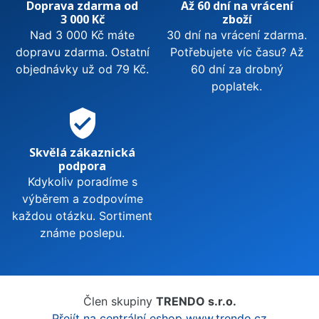
Doprava zdarma od
Až 60 dní na vrácení
3 000 Kč
zboží
Nad 3 000 Kč máte
30 dní na vrácení zdarma.
dopravu zdarma. Ostatní
Potřebujete víc času? Až
objednávky už od 79 Kč.
60 dní za drobný
poplatek.
verified_user
Skvělá zákaznická
podpora
Kdykoliv poradíme s
výběrem a zodpovíme
každou otázku. Sortiment
známe poslepu.
Člen skupiny
TRENDO s.r.o.
Přejít na centrální eshop www.trendo.cz