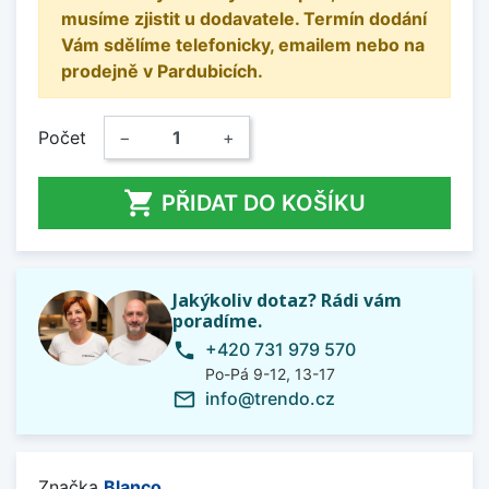
musíme zjistit u dodavatele. Termín dodání
Vám sdělíme telefonicky, emailem nebo na
prodejně v Pardubicích.
Počet
−
+

PŘIDAT DO KOŠÍKU
Jakýkoliv dotaz? Rádi vám
poradíme.
+420 731 979 570
phone
Po-Pá 9-12, 13-17
info@trendo.cz
mail_outline
Značka
Blanco