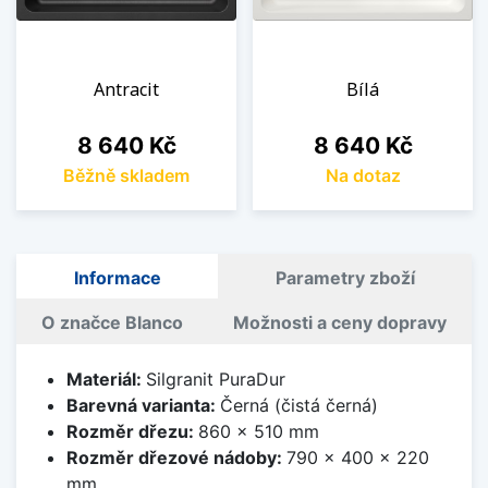
Antracit
Bílá
Cena
Cena
8 640 Kč
8 640 Kč
Běžně skladem
Na dotaz
Informace
Parametry zboží
O značce Blanco
Možnosti a ceny dopravy
Materiál:
Silgranit PuraDur
Barevná varianta:
Černá (čistá černá)
Rozměr dřezu:
860 x 510 mm
Rozměr dřezové nádoby:
790 x 400 x 220
mm