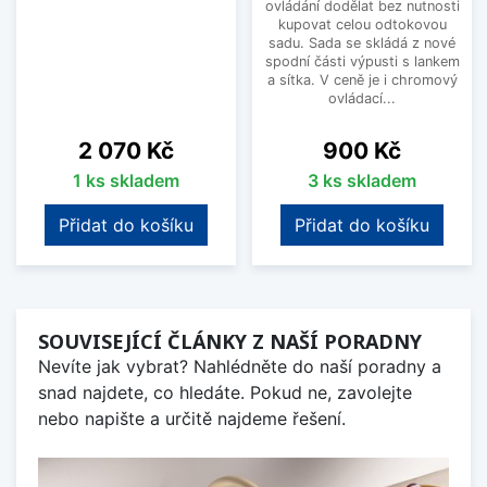
ovládání dodělat bez nutnosti
kupovat celou odtokovou
sadu. Sada se skládá z nové
spodní části výpusti s lankem
a sítka. V ceně je i chromový
ovládací...
Cena
Cena
2 070 Kč
900 Kč
1 ks skladem
3 ks skladem
Přidat do košíku
Přidat do košíku
SOUVISEJÍCÍ ČLÁNKY Z NAŠÍ PORADNY
Nevíte jak vybrat? Nahlédněte do naší poradny a
snad najdete, co hledáte. Pokud ne, zavolejte
nebo napište a určitě najdeme řešení.