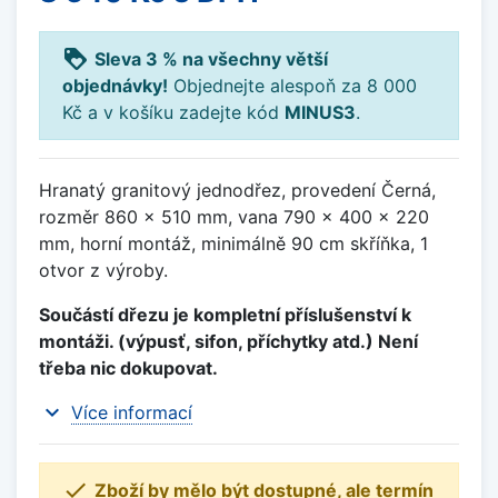
loyalty
Sleva 3 % na všechny větší
objednávky!
Objednejte alespoň za 8 000
Kč a v košíku zadejte kód
MINUS3
.
Hranatý granitový jednodřez, provedení Černá,
rozměr 860 x 510 mm, vana 790 x 400 x 220
mm, horní montáž, minimálně 90 cm skříňka, 1
otvor z výroby.
Součástí dřezu je kompletní příslušenství k
montáži. (výpusť, sifon, příchytky atd.) Není
třeba nic dokupovat.
expand_more
Více informací

Zboží by mělo být dostupné, ale termín