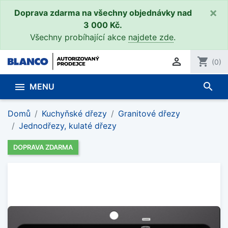
×
Doprava zdarma na všechny objednávky nad
3 000 Kč.
Všechny probíhající akce
najdete zde
.

shopping_cart
(0)
search

MENU
Domů
Kuchyňské dřezy
Granitové dřezy
Jednodřezy, kulaté dřezy
DOPRAVA ZDARMA