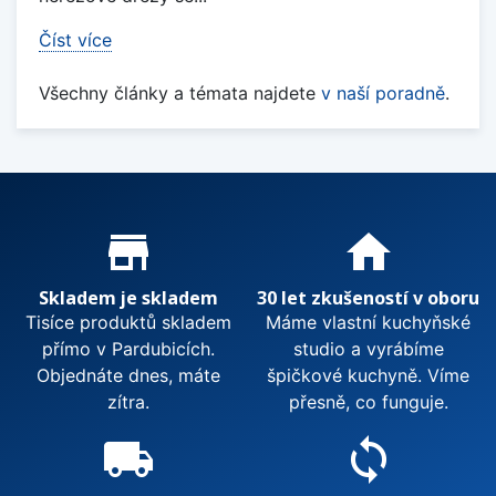
Číst více
Všechny články a témata najdete
v naší poradně
.
Proč nakupovat u nás?
store_mall_directory
home
Skladem je skladem
30 let zkušeností v oboru
Tisíce produktů skladem
Máme vlastní kuchyňské
přímo v Pardubicích.
studio a vyrábíme
Objednáte dnes, máte
špičkové kuchyně. Víme
zítra.
přesně, co funguje.
local_shipping
sync