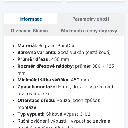
Informace
Parametry zboží
O značce Blanco
Možnosti a ceny dopravy
Materiál:
Silgranit PuraDur
Barevná varianta:
Šedá vulkán (čistá šedá)
Průměr dřezu:
450 mm
Rozměr dřezové nádoby:
průměr 380 x 165
mm
Minimální šířka skříňky:
450 mm
Způsob montáže:
Horní, dřez je usazen nad
pracovní desku
Orientace dřezu:
Pouze jeden způsob
montáže
Typ výpusti:
Sítková výpusť 3 1/2
Ruční ovládání výpusti - výpusť se zavírá a
otevírá zamáčknutím sítka.