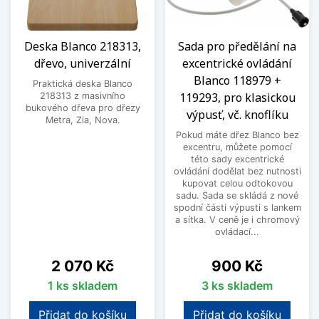
Deska Blanco 218313,
Sada pro předělání na
dřevo, univerzální
excentrické ovládání
Blanco 118979 +
Praktická deska Blanco
119293, pro klasickou
218313 z masivního
bukového dřeva pro dřezy
výpusť, vč. knoflíku
Metra, Zia, Nova.
Pokud máte dřez Blanco bez
excentru, můžete pomocí
této sady excentrické
ovládání dodělat bez nutnosti
kupovat celou odtokovou
sadu. Sada se skládá z nové
spodní části výpusti s lankem
a sítka. V ceně je i chromový
ovládací...
Cena
Cena
2 070 Kč
900 Kč
1 ks skladem
3 ks skladem
Přidat do košíku
Přidat do košíku