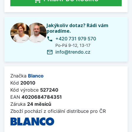
Jakýkoliv dotaz? Rádi vám
poradíme.
+420 731 979 570
phone
Po-Pá 9-12, 13-17
info@trendo.cz
mail_outline
Značka
Blanco
Kód
20010
Kód výrobce
527240
EAN
4020684784351
Záruka
24 měsíců
Zboží pochází z oficiální distribuce pro ČR