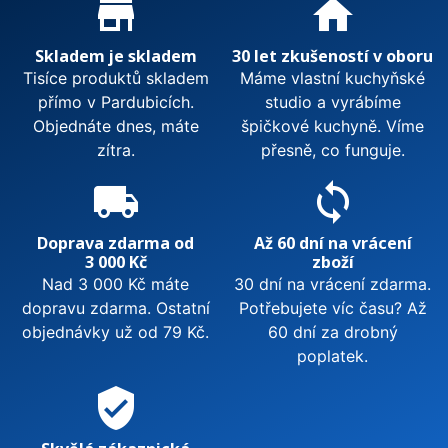
Proč nakupovat u nás?
store_mall_directory
home
Skladem je skladem
30 let zkušeností v oboru
Tisíce produktů skladem
Máme vlastní kuchyňské
přímo v Pardubicích.
studio a vyrábíme
Objednáte dnes, máte
špičkové kuchyně. Víme
zítra.
přesně, co funguje.
local_shipping
sync
Doprava zdarma od
Až 60 dní na vrácení
3 000 Kč
zboží
Nad 3 000 Kč máte
30 dní na vrácení zdarma.
dopravu zdarma. Ostatní
Potřebujete víc času? Až
objednávky už od 79 Kč.
60 dní za drobný
poplatek.
verified_user