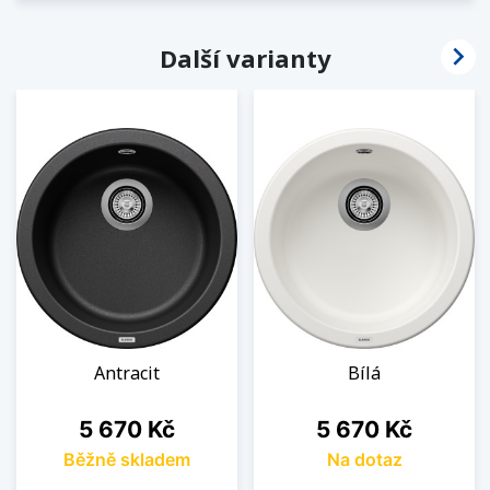

Další varianty
Antracit
Bílá
Cena
Cena
5 670 Kč
5 670 Kč
Běžně skladem
Na dotaz