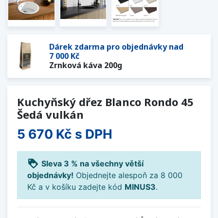
Dárek zdarma pro objednávky nad
7 000 Kč
Zrnková káva 200g
Kuchyňský dřez Blanco Rondo 45
Šedá vulkán
5 670 Kč
s DPH
loyalty
Sleva 3 % na všechny větší
objednávky!
Objednejte alespoň za 8 000
Kč a v košíku zadejte kód
MINUS3
.