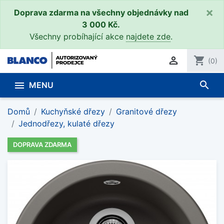
×
Doprava zdarma na všechny objednávky nad
3 000 Kč.
Všechny probíhající akce
najdete zde
.

shopping_cart
(0)
search

MENU
Domů
Kuchyňské dřezy
Granitové dřezy
Jednodřezy, kulaté dřezy
DOPRAVA ZDARMA