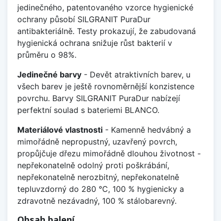
jedinečného, patentovaného vzorce hygienické
ochrany působí SILGRANIT PuraDur
antibakteriálně. Testy prokazují, že zabudovaná
hygienická ochrana snižuje růst bakterií v
průměru o 98%.
Jedinečné barvy
- Devět atraktivních barev, u
všech barev je ještě rovnoměrnější konzistence
povrchu. Barvy SILGRANIT PuraDur nabízejí
perfektní soulad s bateriemi BLANCO.
Materiálové vlastnosti
- Kamenně hedvábný a
mimořádně nepropustný, uzavřený povrch,
propůjčuje dřezu mimořádně dlouhou životnost -
nepřekonatelně odolný proti poškrábání,
nepřekonatelně nerozbitný, nepřekonatelně
tepluvzdorný do 280 °C, 100 % hygienicky a
zdravotně nezávadný, 100 % stálobarevný.
Obsah balení