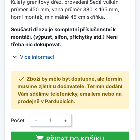
Kulatý granitový dřez, provedení Šedá vulkán,
průměr 450 mm, vana průměr 380 x 165 mm,
horní montáž, minimálně 45 cm skříňka.
Součástí dřezu je kompletní příslušenství k
montáži. (výpusť, sifon, příchytky atd.) Není
třeba nic dokupovat.
expand_more
Více informací

Zboží by mělo být dostupné, ale termín
musíme zjistit u dodavatele. Termín dodání
Vám sdělíme telefonicky, emailem nebo na
prodejně v Pardubicích.
Počet
−
+

PŘIDAT DO KOŠÍKU