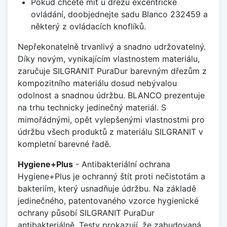
Pokud chcete mít u dřezu excentrické
ovládání, doobjednejte sadu Blanco 232459 a
některý z ovládacích knoflíků.
Nepřekonatelně trvanlivý a snadno udržovatelný.
Díky novým, vynikajícím vlastnostem materiálu,
zaručuje SILGRANIT PuraDur barevným dřezům z
kompozitního materiálu dosud nebývalou
odolnost a snadnou údržbu. BLANCO prezentuje
na trhu technicky jedinečný materiál. S
mimořádnými, opět vylepšenými vlastnostmi pro
údržbu všech produktů z materiálu SILGRANIT v
kompletní barevné řadě.
Hygiene+Plus
- Antibakteriální ochrana
Hygiene+Plus je ochranný štít proti nečistotám a
bakteriím, který usnadňuje údržbu. Na základě
jedinečného, patentovaného vzorce hygienické
ochrany působí SILGRANIT PuraDur
antibakteriálně. Testy prokazují, že zabudovaná