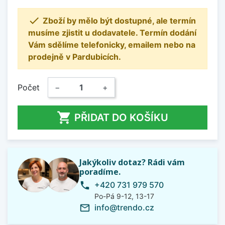

Zboží by mělo být dostupné, ale termín
musíme zjistit u dodavatele. Termín dodání
Vám sdělíme telefonicky, emailem nebo na
prodejně v Pardubicích.
Počet
−
+

PŘIDAT DO KOŠÍKU
Jakýkoliv dotaz? Rádi vám
poradíme.
+420 731 979 570
phone
Po-Pá 9-12, 13-17
info@trendo.cz
mail_outline