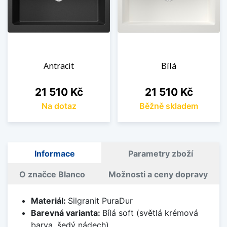
Antracit
Bílá
Cena
Cena
21 510 Kč
21 510 Kč
Na dotaz
Běžně skladem
Informace
Parametry zboží
O značce Blanco
Možnosti a ceny dopravy
Materiál:
Silgranit PuraDur
Barevná varianta:
Bílá soft (světlá krémová
barva, šedý nádech)