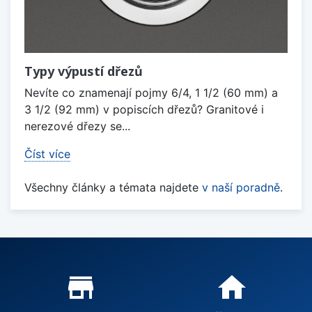
Typy výpustí dřezů
Nevíte co znamenají pojmy 6/4, 1 1/2 (60 mm) a
3 1/2 (92 mm) v popiscích dřezů? Granitové i
nerezové dřezy se...
Číst více
Všechny články a témata najdete
v naší poradně
.
Proč nakupovat u nás?
store_mall_directory
home