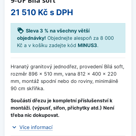
21 510 Kč
s DPH
loyalty
Sleva 3 % na všechny větší
objednávky!
Objednejte alespoň za 8 000
Kč a v košíku zadejte kód
MINUS3
.
Hranatý granitový jednodřez, provedení Bílá soft,
rozměr 896 x 510 mm, vana 812 x 400 x 220
mm, montáž spodní nebo do roviny, minimálně
90 cm skříňka.
Součástí dřezu je kompletní příslušenství k
montáži. (výpusť, sifon, příchytky atd.) Není
třeba nic dokupovat.
expand_more
Více informací