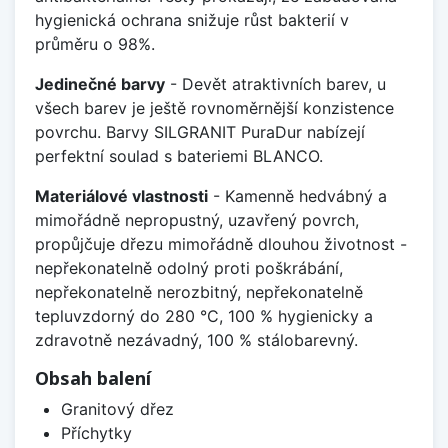
hygienická ochrana snižuje růst bakterií v
průměru o 98%.
Jedinečné barvy
- Devět atraktivních barev, u
všech barev je ještě rovnoměrnější konzistence
povrchu. Barvy SILGRANIT PuraDur nabízejí
perfektní soulad s bateriemi BLANCO.
Materiálové vlastnosti
- Kamenně hedvábný a
mimořádně nepropustný, uzavřený povrch,
propůjčuje dřezu mimořádně dlouhou životnost -
nepřekonatelně odolný proti poškrábání,
nepřekonatelně nerozbitný, nepřekonatelně
tepluvzdorný do 280 °C, 100 % hygienicky a
zdravotně nezávadný, 100 % stálobarevný.
Obsah balení
Granitový dřez
Příchytky