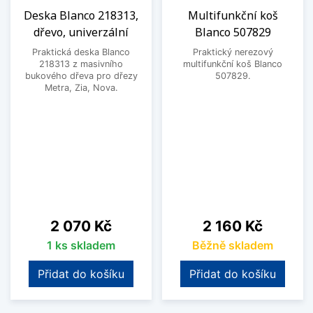
Deska Blanco 218313,
Multifunkční koš
dřevo, univerzální
Blanco 507829
Praktická deska Blanco
Praktický nerezový
218313 z masivního
multifunkční koš Blanco
bukového dřeva pro dřezy
507829.
Metra, Zia, Nova.
Cena
Cena
2 070 Kč
2 160 Kč
1 ks skladem
Běžně skladem
Přidat do košíku
Přidat do košíku