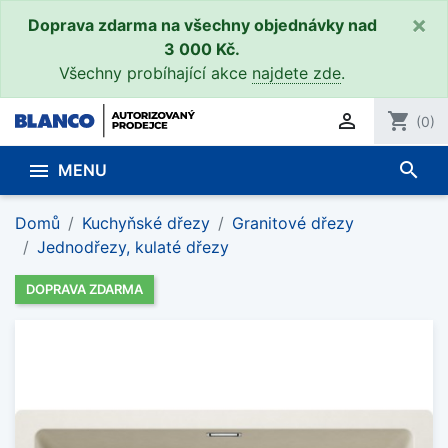
×
Doprava zdarma na všechny objednávky nad
3 000 Kč.
Všechny probíhající akce
najdete zde
.

shopping_cart
(0)
search

MENU
Domů
Kuchyňské dřezy
Granitové dřezy
Jednodřezy, kulaté dřezy
DOPRAVA ZDARMA