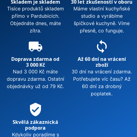
Skladem je skladem
30 let zkušeností v oboru
Tisíce produktů skladem
Máme vlastní kuchyňské
přímo v Pardubicích.
studio a vyrábíme
Objednáte dnes, máte
špičkové kuchyně. Víme
zítra.
přesně, co funguje.
local_shipping
sync
Doprava zdarma od
Až 60 dní na vrácení
3 000 Kč
zboží
Nad 3 000 Kč máte
30 dní na vrácení zdarma.
dopravu zdarma. Ostatní
Potřebujete víc času? Až
objednávky už od 79 Kč.
60 dní za drobný
poplatek.
verified_user
Skvělá zákaznická
podpora
Kdykoliv poradíme s