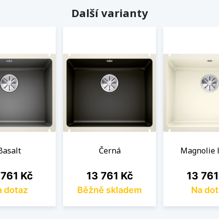
Další varianty
Basalt
Černá
Magnolie 
a
Cena
Cena
 761 Kč
13 761 Kč
13 761
 dotaz
Běžně skladem
Na dot