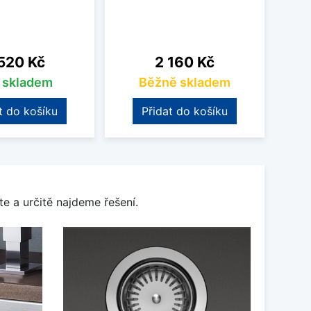
na
Cena
520 Kč
2 160 Kč
s skladem
Běžně skladem
t do košíku
Přidat do košíku
e a určitě najdeme řešení.