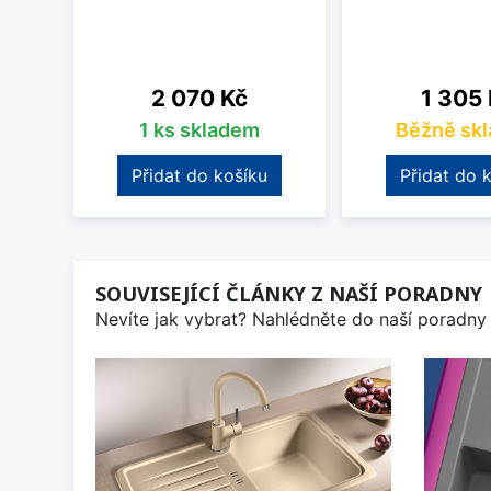
Cena
Cena
2 070 Kč
1 305
1 ks skladem
Běžně sk
Přidat do košíku
Přidat do 
SOUVISEJÍCÍ ČLÁNKY Z NAŠÍ PORADNY
Nevíte jak vybrat? Nahlédněte do naší poradny 