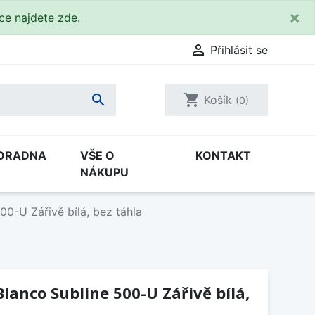
×
kce
najdete zde
.

Přihlásit se

shopping_cart
Košík
(0)
ORADNA
VŠE O
KONTAKT
NÁKUPU
0-U Zářivě bílá, bez táhla
lanco Subline 500-U Zářivě bílá,