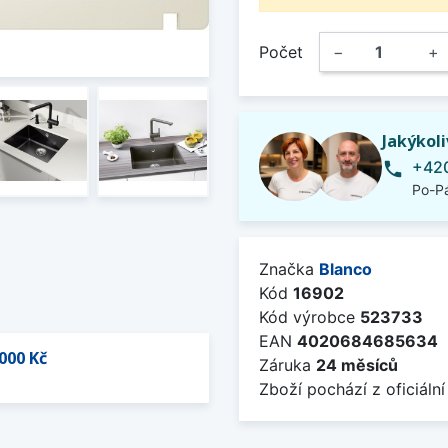
Počet
−
+
Jakýkol
+420
phone
Po-Pá
Značka
Blanco
Kód
16902
Kód výrobce
523733
EAN
4020684685634
000 Kč
Záruka
24 měsíců
Zboží pochází z oficiální