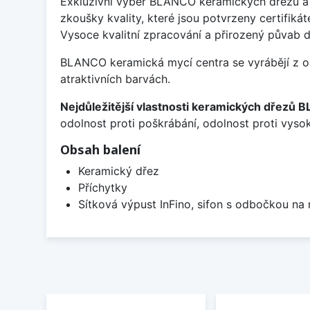
Exkluzivní výběr BLANCO keramických dřezů a 
zkoušky kvality, které jsou potvrzeny certifik
Vysoce kvalitní zpracování a přirozený půvab
BLANCO keramická mycí centra se vyrábějí z os
atraktivních barvách.
Nejdůležitější vlastnosti keramických dřezů
odolnost proti poškrábání, odolnost proti vyso
Obsah balení
Keramický dřez
Příchytky
Sítková výpust InFino, sifon s odbočkou na