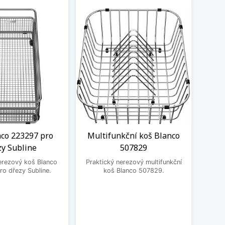
nco 223297 pro
Multifunkční koš Blanco
Odka
zy Subline
507829
Prak
erezový koš Blanco
Praktický nerezový multifunkční
o dřezy Subline.
koš Blanco 507829.