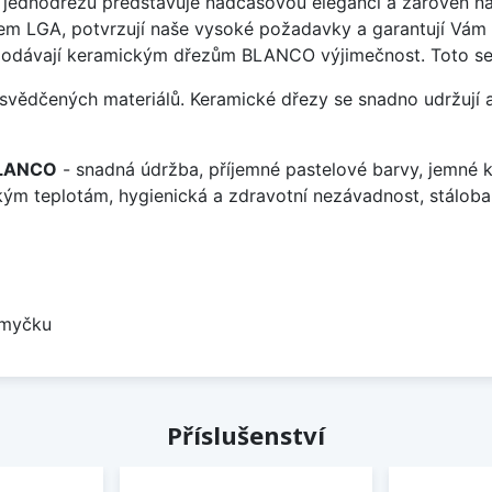
jednodřezů představuje nadčasovou eleganci a zároveň nab
átem LGA, potvrzují naše vysoké požadavky a garantují Vám
 dodávají keramickým dřezům BLANCO výjimečnost. Toto se 
vědčených materiálů. Keramické dřezy se snadno udržují a
 BLANCO
- snadná údržba, příjemné pastelové barvy, jemné k
kým teplotám, hygienická a zdravotní nezávadnost, stálobar
 myčku
Příslušenství