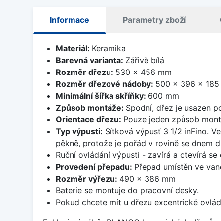
Informace
Parametry zboží
Materiál:
Keramika
Barevná varianta:
Zářivě bílá
Rozměr dřezu:
530 x 456 mm
Rozměr dřezové nádoby:
500 x 396 x 18
Minimální šířka skříňky:
600 mm
Způsob montáže:
Spodní, dřez je usazen p
Orientace dřezu:
Pouze jeden způsob mon
Typ výpusti:
Sítková výpusť 3 1/2 inFino. Ve
pěkně, protože je pořád v rovině se dnem d
Ruční ovládání výpusti - zavírá a otevírá se
Provedení přepadu:
Přepad umístěn ve van
Rozměr výřezu:
490 x 386 mm
Baterie se montuje do pracovní desky.
Pokud chcete mít u dřezu excentrické ovlád