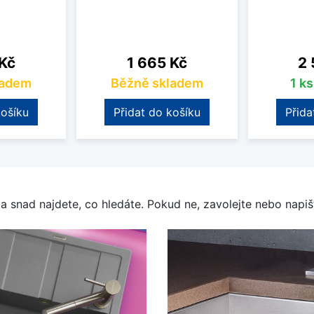
Cena
Ce
 Kč
1 665 Kč
2 
ladem
Běžně skladem
1 k
košíku
Přidat do košíku
Přida
a snad najdete, co hledáte. Pokud ne, zavolejte nebo napišt