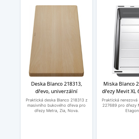
Deska Blanco 218313,
Miska Blanco 2
dřevo, univerzální
dřezy Mevit XL 
Praktická deska Blanco 218313 z
Praktická nerezová
masivního bukového dřeva pro
227689 pro dřezy M
dřezy Metra, Zia, Nova.
Etagon