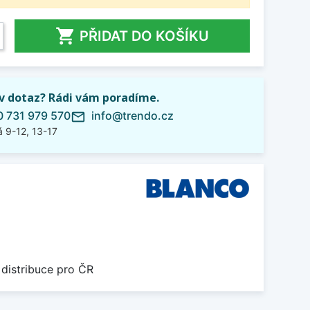

PŘIDAT DO KOŠÍKU
iv dotaz? Rádi vám poradíme.
 731 979 570
info@trendo.cz
mail_outline
 9-12, 13-17
 distribuce pro ČR