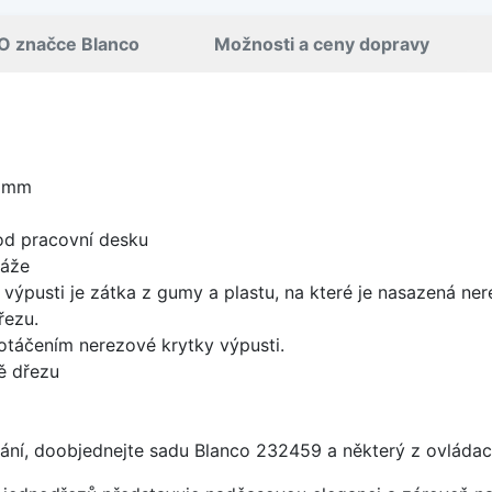
O značce Blanco
Možnosti a ceny dopravy
5 mm
od pracovní desku
táže
 výpusti je zátka z gumy a plastu, na které je nasazená ne
řezu.
 otáčením nerezové krytky výpusti.
ě dřezu
ání, doobjednejte sadu Blanco 232459 a některý z ovládací