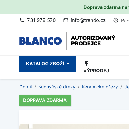
Doprava zdarma na 
731 979 570
info@trendo.cz
Po-
phone
mail_outline
access_time
flash_on
KATALOG ZBOŽÍ
VÝPRODEJ
Domů
Kuchyňské dřezy
Keramické dřezy
Je
DOPRAVA ZDARMA