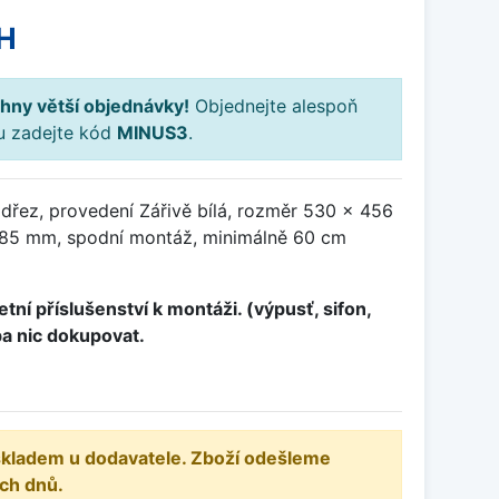
H
hny větší objednávky!
Objednejte alespoň
ku zadejte kód
MINUS3
.
dřez, provedení Zářivě bílá, rozměr 530 x 456
85 mm, spodní montáž, minimálně 60 cm
tní příslušenství k montáži. (výpusť, sifon,
ba nic dokupovat.
 skladem u dodavatele. Zboží odešleme
ch dnů.