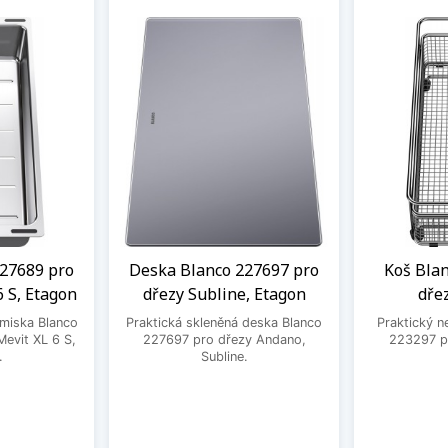
27689 pro
Deska Blanco 227697 pro
Koš Bla
6 S, Etagon
dřezy Subline, Etagon
dře
 miska Blanco
Praktická skleněná deska Blanco
Praktický n
evit XL 6 S,
227697 pro dřezy Andano,
223297 pr
.
Subline.