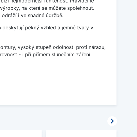
ízí nejmodernější funkčnost. Pravidelné
 výrobky, na které se můžete spolehnout.
odráží i ve snadné údržbě.
 poskytují pěkný vzhled a jemné tvary v
ontury, vysoký stupeň odolnosti proti nárazu,
evnost - i při přímém slunečním záření
