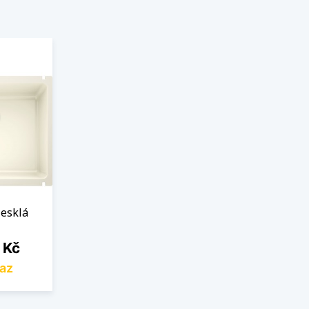
lesklá
 Kč
az