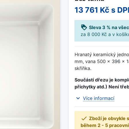
13 761 Kč
s DP
loyalty
Sleva 3 % na všec
za 8 000 Kč a v koší
Hranatý keramický jedno
mm, vana 500 x 396 x 1
skříňka.
Součástí dřezu je komple
příchytky atd.) Není tře
expand_more
Více informací

Zboží je obvykle
během 2 - 5 pracovní