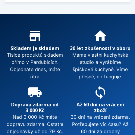
Proč nakupovat u nás?
store_mall_directory
home
Skladem je skladem
30 let zkušeností v oboru
Tisíce produktů skladem
Máme vlastní kuchyňské
přímo v Pardubicích.
studio a vyrábíme
Objednáte dnes, máte
špičkové kuchyně. Víme
zítra.
přesně, co funguje.
local_shipping
sync
Doprava zdarma od
Až 60 dní na vrácení
3 000 Kč
zboží
Nad 3 000 Kč máte
30 dní na vrácení zdarma.
dopravu zdarma. Ostatní
Potřebujete víc času? Až
objednávky už od 79 Kč.
60 dní za drobný