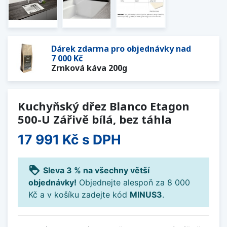
Dárek zdarma pro objednávky nad
7 000 Kč
Zrnková káva 200g
Kuchyňský dřez Blanco Etagon
500-U Zářivě bílá, bez táhla
17 991 Kč
s DPH
loyalty
Sleva 3 % na všechny větší
objednávky!
Objednejte alespoň za 8 000
Kč a v košíku zadejte kód
MINUS3
.