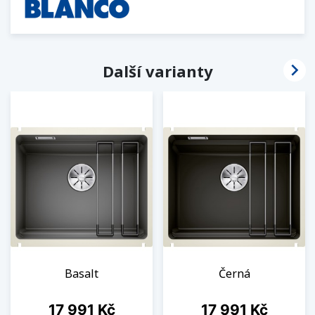

Další varianty
Basalt
Černá
Cena
Cena
17 991 Kč
17 991 Kč