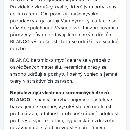
Pravidelné zkoušky kvality, které jsou potvrzeny
certifikátem LGA, potvrzují naše vysoké
požadavky a garantují Vám výrobky, na které se
můžete spolehnout. Vysoce kvalitní zpracování a
přirozený půvab dodávají keramickým dřezům
BLANCO výjimečnost. Toto se odráží i ve snadné
údržbě.
BLANCO keramická mycí centra se vyrábějí z
osvědčených materiálů. Keramické dřezy se
snadno udržují a poskytují pěkný vzhled a jemné
tvary v atraktivních barvách.
Nejdůležitější vlastnosti keramických dřezů
BLANCO
- snadná údržba, příjemné pastelové
barvy, jemné kontury, vysoký stupeň odolnosti
proti nárazu, odolnost proti poškrábání, odolnost
proti vysokým teplotám, hygienická a zdravotní
nezávadnost, stálobarevnost - i při přímém