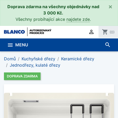
×
Doprava zdarma na všechny objednávky nad
3 000 Kč.
Všechny probíhající akce
najdete zde
.

shopping_cart
(0)
search

MENU
Domů
Kuchyňské dřezy
Keramické dřezy
Jednodřezy, kulaté dřezy
DOPRAVA ZDARMA