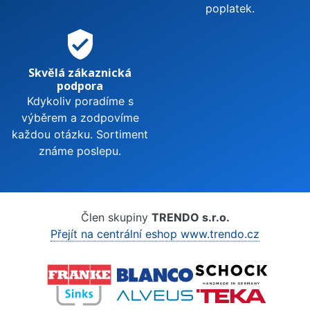
poplatek.
verified_user
Skvělá zákaznická
podpora
Kdykoliv poradíme s
výběrem a zodpovíme
každou otázku. Sortiment
známe poslepu.
Člen skupiny
TRENDO s.r.o.
Přejít na centrální eshop www.trendo.cz