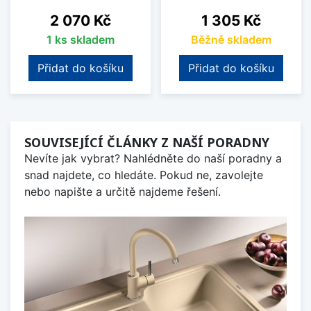
Cena
Cena
2 070 Kč
1 305 Kč
1 ks skladem
Běžně skladem
Přidat do košíku
Přidat do košíku
SOUVISEJÍCÍ ČLÁNKY Z NAŠÍ PORADNY
Nevíte jak vybrat? Nahlédněte do naší poradny a
snad najdete, co hledáte. Pokud ne, zavolejte
nebo napište a určitě najdeme řešení.