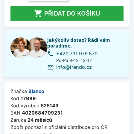

PŘIDAT DO KOŠÍKU
Jakýkoliv dotaz? Rádi vám
poradíme.
+420 731 979 570
phone
Po-Pá 9-12, 13-17
info@trendo.cz
mail_outline
Značka
Blanco
Kód
17989
Kód výrobce
525149
EAN
4020684709231
Záruka
24 měsíců
Zboží pochází z oficiální distribuce pro ČR