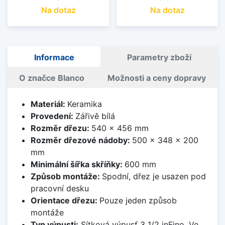
Na dotaz
Na dotaz
Informace
Parametry zboží
O značce Blanco
Možnosti a ceny dopravy
Materiál:
Keramika
Provedení:
Zářivě bílá
Rozměr dřezu:
540 x 456 mm
Rozměr dřezové nádoby:
500 x 348 x 200
mm
Minimální šířka skříňky:
600 mm
Způsob montáže:
Spodní, dřez je usazen pod
pracovní desku
Orientace dřezu:
Pouze jeden způsob
montáže
Typ výpusti:
Sítková výpusť 3 1/2 inFino. Ve