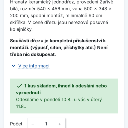
Hranatý keramický jednodřez, provedení Zářivě
bílá, rozměr 540 x 456 mm, vana 500 x 348 x
200 mm, spodní montáž, minimálně 60 cm
skříňka. V ceně dřezu jsou nerezové posuvné
kolejničky.
Součástí dřezu je kompletní příslušenství k
montáži. (výpusť, sifon, příchytky atd.) Není
třeba nic dokupovat.
expand_more
Více informací

1 kus skladem, ihned k odeslání nebo
vyzvednutí
Odesíláme v pondělí 10.8., u vás v úterý
11.8..
Počet
−
+