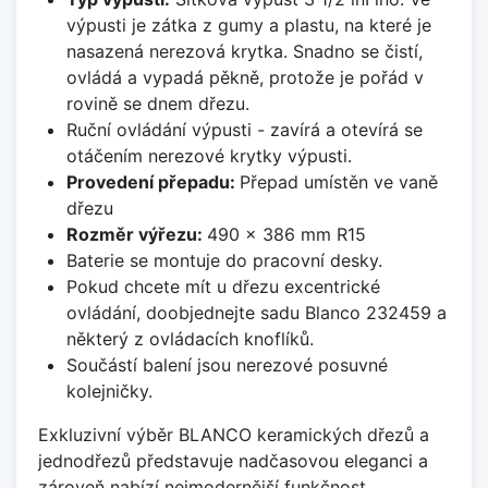
výpusti je zátka z gumy a plastu, na které je
nasazená nerezová krytka. Snadno se čistí,
ovládá a vypadá pěkně, protože je pořád v
rovině se dnem dřezu.
Ruční ovládání výpusti - zavírá a otevírá se
otáčením nerezové krytky výpusti.
Provedení přepadu:
Přepad umístěn ve vaně
dřezu
Rozměr výřezu:
490 x 386 mm R15
Baterie se montuje do pracovní desky.
Pokud chcete mít u dřezu excentrické
ovládání, doobjednejte sadu Blanco 232459 a
některý z ovládacích knoflíků.
Součástí balení jsou nerezové posuvné
kolejničky.
Exkluzivní výběr BLANCO keramických dřezů a
jednodřezů představuje nadčasovou eleganci a
zároveň nabízí nejmodernější funkčnost.