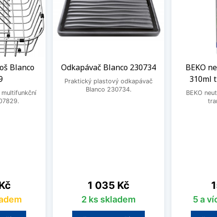
oš Blanco
Odkapávač Blanco 230734
BEKO neu
9
310ml 
Praktický plastový odkapávač
Blanco 230734.
 multifunkční
BEKO neutr
07829.
tra
Cena
C
 Kč
1 035 Kč
1
ladem
2 ks skladem
5 a v