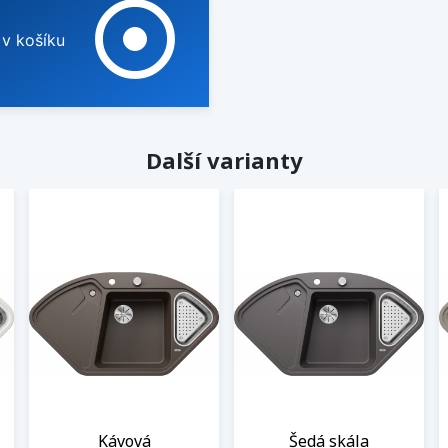
adjust
 v košíku
Další varianty
Kávová
Šedá skála