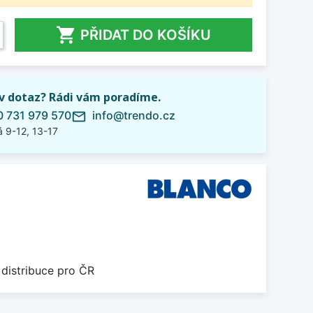

PŘIDAT DO KOŠÍKU
iv dotaz? Rádi vám poradíme.
 731 979 570
info@trendo.cz
mail_outline
 9-12, 13-17
 distribuce pro ČR