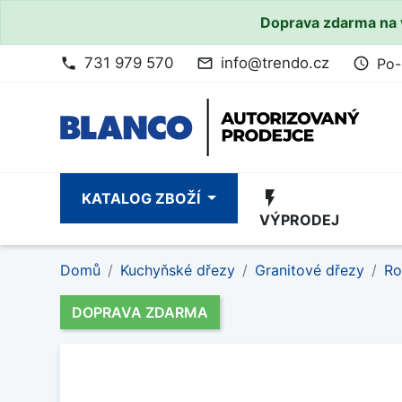
Doprava zdarma na 
731 979 570
info@trendo.cz
Po-
phone
mail_outline
access_time
flash_on
KATALOG ZBOŽÍ
VÝPRODEJ
Domů
Kuchyňské dřezy
Granitové dřezy
Ro
DOPRAVA ZDARMA