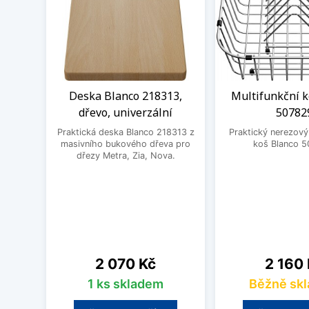
Deska Blanco 218313,
Multifunkční k
dřevo, univerzální
50782
Praktická deska Blanco 218313 z
Praktický nerezový
masivního bukového dřeva pro
koš Blanco 5
dřezy Metra, Zia, Nova.
Cena
Cena
2 070 Kč
2 160
1 ks skladem
Běžně sk