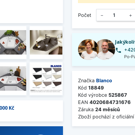
Počet
−
+
Jakýkol
+420
phone
Po-Pá
Značka
Blanco
Kód
18849
Kód výrobce
525867
EAN
4020684731676
000 Kč
Záruka
24 měsíců
Zboží pochází z oficiální