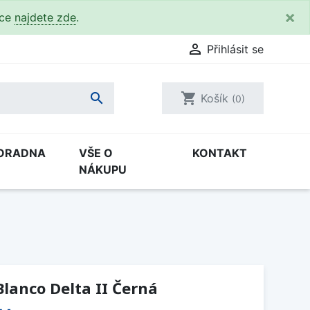
×
kce
najdete zde
.

Přihlásit se

shopping_cart
Košík
(0)
ORADNA
VŠE O
KONTAKT
NÁKUPU
lanco Delta II Černá