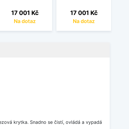
Cena
Cena
17 001 Kč
17 001 Kč
Na dotaz
Na dotaz
rezová krytka. Snadno se čistí, ovládá a vypadá