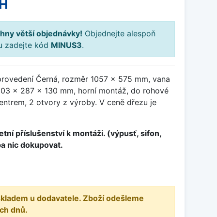
PH
hny větší objednávky!
Objednejte alespoň
ku zadejte kód
MINUS3
.
provedení Černá, rozměr 1057 x 575 mm, vana
03 x 287 x 130 mm, horní montáž, do rohové
entrem, 2 otvory z výroby. V ceně dřezu je
tní příslušenství k montáži. (výpusť, sifon,
ba nic dokupovat.
 skladem u dodavatele. Zboží odešleme
ch dnů.