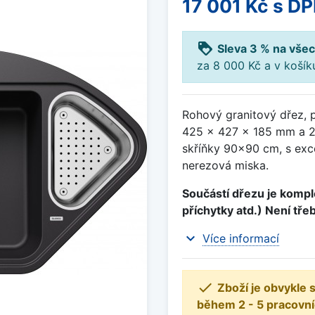
17 001 Kč
s D
loyalty
Sleva 3 % na všec
za 8 000 Kč a v koší
Rohový granitový dřez, 
425 x 427 x 185 mm a 2
skříňky 90x90 cm, s exc
nerezová miska.
Součástí dřezu je komple
příchytky atd.) Není tře
expand_more
Více informací

Zboží je obvykle
během 2 - 5 pracovní