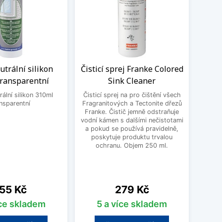
trální silikon
Čisticí sprej Franke Colored
Sada
transparentní
Sink Cleaner
dř
ální silikon 310ml
Čisticí sprej na pro čištění všech
nsparentní
Fragranitových a Tectonite dřezů
Čisti
Franke. Čistič jemně odstraňuje
Blanc
vodní kámen s dalšími nečistotami
mastn
a pokud se používá pravidelně,
odol
poskytuje produktu trvalou
čis
ochranu. Objem 250 ml.
Silgra
ena
Cena
55 Kč
279 Kč
íce skladem
5 a více skladem