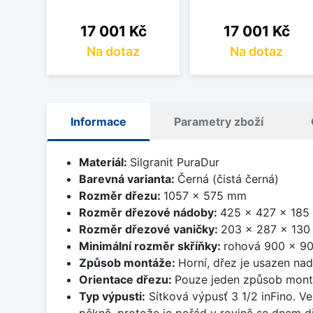
Cena
Cena
17 001 Kč
17 001 Kč
Na dotaz
Na dotaz
Informace
Parametry zboží
Materiál:
Silgranit PuraDur
Barevná varianta:
Černá (čistá černá)
Rozměr dřezu:
1057 x 575 mm
Rozměr dřezové nádoby:
425 x 427 x 18
Rozměr dřezové vaničky:
203 x 287 x 13
Minimální rozměr skříňky:
rohová 900 x 9
Způsob montáže:
Horní, dřez je usazen na
Orientace dřezu:
Pouze jeden způsob mon
Typ výpusti:
Sítková výpusť 3 1/2 inFino. Ve
pěkně, protože je pořád v rovině se dnem d