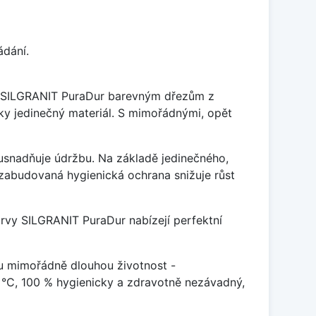
ádání.
je SILGRANIT PuraDur barevným dřezům z
y jedinečný materiál. S mimořádnými, opět
ý usnadňuje údržbu. Na základě jedinečného,
zabudovaná hygienická ochrana snižuje růst
arvy SILGRANIT PuraDur nabízejí perfektní
u mimořádně dlouhou životnost -
 °C, 100 % hygienicky a zdravotně nezávadný,