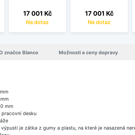
Cena
Cena
17 001 Kč
17 001 Kč
Na dotaz
Na dotaz
O značce Blanco
Možnosti a ceny dopravy
5 mm
0 mm
00 mm
d pracovní desku
táže
 výpusti je zátka z gumy a plastu, na které je nasazená ne
řezu.