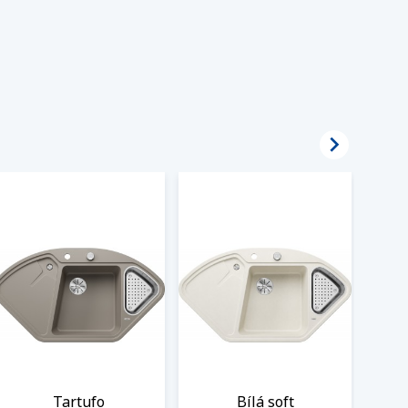

Tartufo
Bílá soft