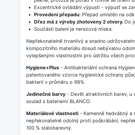
Excentrické ovládání výpusti - výpusť se zav
Provedení přepadu:
Přepad umístěn na odk
Dřez má z výroby zhotoveny 2 otvory.
Do j
Součástí balení je nerezová miska.
Nepřekonatelně trvanlivý a snadno udržovateln
kompozitního materiálu dosud nebývalou odoln
vylepšenými vlastnostmi pro údržbu všech prod
Hygiene+Plus
- Antibakteriální ochrana Hygien
patentovaného vzorce hygienické ochrany působ
bakterií v průměru o 98%.
Jedinečné barvy
- Devět atraktivních barev, u
soulad s bateriemi BLANCO.
Materiálové vlastnosti
- Kamenně hedvábný a m
nepřekonatelně odolný proti poškrábání, nepře
100 % stálobarevný.