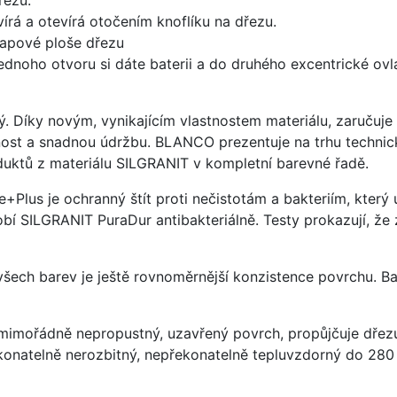
írá a otevírá otočením knoflíku na dřezu.
apové ploše dřezu
ednoho otvoru si dáte baterii a do druhého excentrické ovl
ý. Díky novým, vynikajícím vlastnostem materiálu, zaruču
ost a snadnou údržbu. BLANCO prezentuje na trhu technick
uktů z materiálu SILGRANIT v kompletní barevné řadě.
e+Plus je ochranný štít proti nečistotám a bakteriím, kter
í SILGRANIT PuraDur antibakteriálně. Testy prokazují, že 
 všech barev je ještě rovnoměrnější konzistence povrchu. B
imořádně nepropustný, uzavřený povrch, propůjčuje dřez
konatelně nerozbitný, nepřekonatelně tepluvzdorný do 280