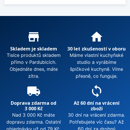
Proč nakupovat u nás?
store_mall_directory
home
Skladem je skladem
30 let zkušeností v oboru
Tisíce produktů skladem
Máme vlastní kuchyňské
přímo v Pardubicích.
studio a vyrábíme
Objednáte dnes, máte
špičkové kuchyně. Víme
zítra.
přesně, co funguje.
local_shipping
sync
Doprava zdarma od
Až 60 dní na vrácení
3 000 Kč
zboží
Nad 3 000 Kč máte
30 dní na vrácení zdarma.
dopravu zdarma. Ostatní
Potřebujete víc času? Až
objednávky už od 79 Kč.
60 dní za drobný