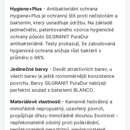
Hygiene+Plus
- Antibakteriální ochrana
Hygiene+Plus je ochranný štít proti nečistotám a
bakteriím, který usnadňuje údržbu. Na základě
jedinečného, patentovaného vzorce hygienické
ochrany působí SILGRANIT PuraDur
antibakteriálně. Testy prokazují, že zabudovaná
hygienická ochrana snižuje růst bakterií v
průměru o 98%.
Jedinečné barvy
- Devět atraktivních barev, u
všech barev je ještě rovnoměrnější konzistence
povrchu. Barvy SILGRANIT PuraDur nabízejí
perfektní soulad s bateriemi BLANCO.
Materiálové vlastnosti
- Kamenně hedvábný a
mimořádně nepropustný, uzavřený povrch,
propůjčuje dřezu mimořádně dlouhou životnost -
nepřekonatelně odolný proti poškrábání,
nepřekonatelně nerozbitný, nepřekonatelně