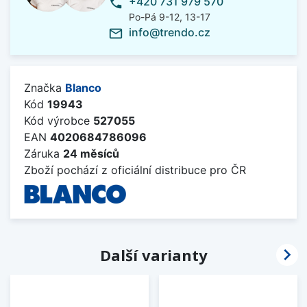
+420 731 979 570
phone
Po-Pá 9-12, 13-17
info@trendo.cz
mail_outline
Značka
Blanco
Kód
19943
Kód výrobce
527055
EAN
4020684786096
Záruka
24 měsíců
Zboží pochází z oficiální distribuce pro ČR

Další varianty