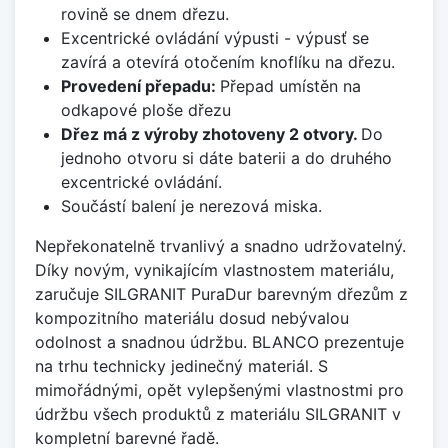
rovině se dnem dřezu.
Excentrické ovládání výpusti - výpusť se
zavírá a otevírá otočením knoflíku na dřezu.
Provedení přepadu:
Přepad umístěn na
odkapové ploše dřezu
Dřez má z výroby zhotoveny 2 otvory.
Do
jednoho otvoru si dáte baterii a do druhého
excentrické ovládání.
Součástí balení je nerezová miska.
Nepřekonatelně trvanlivý a snadno udržovatelný.
Díky novým, vynikajícím vlastnostem materiálu,
zaručuje SILGRANIT PuraDur barevným dřezům z
kompozitního materiálu dosud nebývalou
odolnost a snadnou údržbu. BLANCO prezentuje
na trhu technicky jedinečný materiál. S
mimořádnými, opět vylepšenými vlastnostmi pro
údržbu všech produktů z materiálu SILGRANIT v
kompletní barevné řadě.