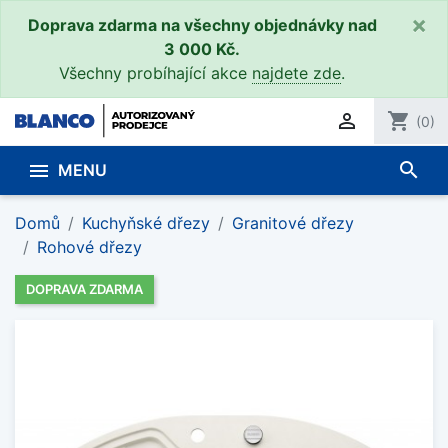
×
Doprava zdarma na všechny objednávky nad
3 000 Kč.
Všechny probíhající akce
najdete zde
.

shopping_cart
(0)
search

MENU
Domů
Kuchyňské dřezy
Granitové dřezy
Rohové dřezy
DOPRAVA ZDARMA