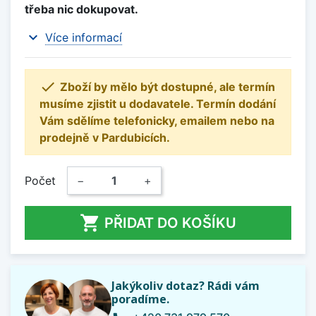
třeba nic dokupovat.
expand_more
Více informací

Zboží by mělo být dostupné, ale termín
musíme zjistit u dodavatele. Termín dodání
Vám sdělíme telefonicky, emailem nebo na
prodejně v Pardubicích.
Počet
−
+

PŘIDAT DO KOŠÍKU
Jakýkoliv dotaz? Rádi vám
poradíme.