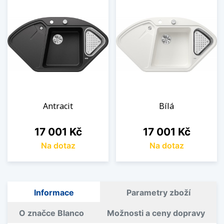
Antracit
Bílá
Cena
Cena
17 001 Kč
17 001 Kč
Na dotaz
Na dotaz
Informace
Parametry zboží
O značce Blanco
Možnosti a ceny dopravy