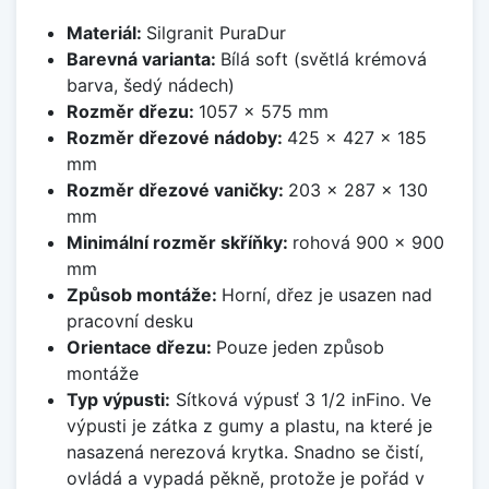
Materiál:
Silgranit PuraDur
Barevná varianta:
Bílá soft (světlá krémová
barva, šedý nádech)
Rozměr dřezu:
1057 x 575 mm
Rozměr dřezové nádoby:
425 x 427 x 185
mm
Rozměr dřezové vaničky:
203 x 287 x 130
mm
Minimální rozměr skříňky:
rohová 900 x 900
mm
Způsob montáže:
Horní, dřez je usazen nad
pracovní desku
Orientace dřezu:
Pouze jeden způsob
montáže
Typ výpusti:
Sítková výpusť 3 1/2 inFino. Ve
výpusti je zátka z gumy a plastu, na které je
nasazená nerezová krytka. Snadno se čistí,
ovládá a vypadá pěkně, protože je pořád v