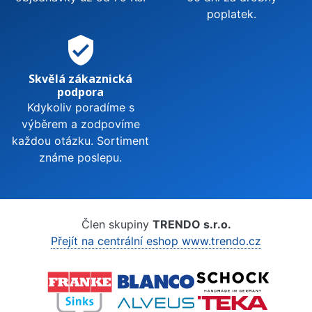
poplatek.
verified_user
Skvělá zákaznická
podpora
Kdykoliv poradíme s
výběrem a zodpovíme
každou otázku. Sortiment
známe poslepu.
Člen skupiny
TRENDO s.r.o.
Přejít na centrální eshop www.trendo.cz