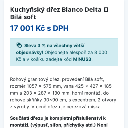
Kuchyňský dřez Blanco Delta II
Bílá soft
17 001 Kč
s DPH
loyalty
Sleva 3 % na všechny větší
objednávky!
Objednejte alespoň za 8 000
Kč a v košíku zadejte kód
MINUS3
.
Rohový granitový dřez, provedení Bílá soft,
rozměr 1057 x 575 mm, vana 425 x 427 x 185
mm a 203 x 287 x 130 mm, horní montáž, do
rohové skříňky 90x90 cm, s excentrem, 2 otvory
z výroby. V ceně dřezu je nerezová miska.
Součástí dřezu je kompletní příslušenství k
montáži. (výpusť, sifon, příchytky atd.) Není