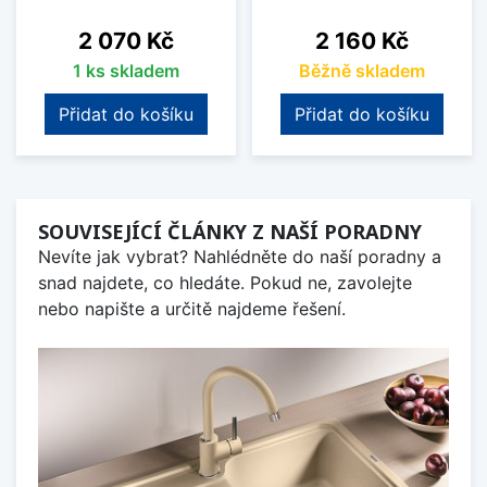
Cena
Cena
2 070 Kč
2 160 Kč
1 ks skladem
Běžně skladem
Přidat do košíku
Přidat do košíku
SOUVISEJÍCÍ ČLÁNKY Z NAŠÍ PORADNY
Nevíte jak vybrat? Nahlédněte do naší poradny a
snad najdete, co hledáte. Pokud ne, zavolejte
nebo napište a určitě najdeme řešení.