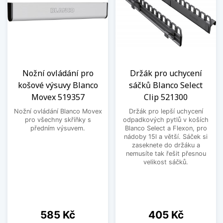
Nožní ovládání pro
Držák pro uchycení
košové výsuvy Blanco
sáčků Blanco Select
Movex 519357
Clip 521300
Nožní ovládání Blanco Movex
Držák pro lepší uchycení
pro všechny skříňky s
odpadkových pytlů v koších
předním výsuvem.
Blanco Select a Flexon, pro
nádoby 15l a větší. Sáček si
zaseknete do držáku a
nemusíte tak řešit přesnou
velikost sáčků.
Cena
Cena
585 Kč
405 Kč