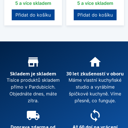
5 a více skladem
5 a více skladem
Přidat do košíku
Přidat do košíku
Proč nakupovat u nás?
store_mall_directory
home
Skladem je skladem
30 let zkušeností v oboru
Tisíce produktů skladem
Máme vlastní kuchyňské
přímo v Pardubicích.
studio a vyrábíme
Objednáte dnes, máte
špičkové kuchyně. Víme
zítra.
přesně, co funguje.
local_shipping
sync
Doprava zdarma od
Až 60 dní na vrácení