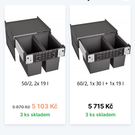
50/2, 2x 19 l
60/2, 1x 30 l + 1x 19 l
Běžná cena
Cena
Cena
5 103 Kč
5 715 Kč
5 670 Kč
3 ks skladem
3 ks skladem