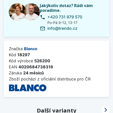
Jakýkoliv dotaz? Rádi vám
poradíme.
+420 731 979 570
phone
Po-Pá 9-12, 13-17
info@trendo.cz
mail_outline
Značka
Blanco
Kód
18297
Kód výrobce
526200
EAN
4020684738316
Záruka
24 měsíců
Zboží pochází z oficiální distribuce pro ČR

Další varianty