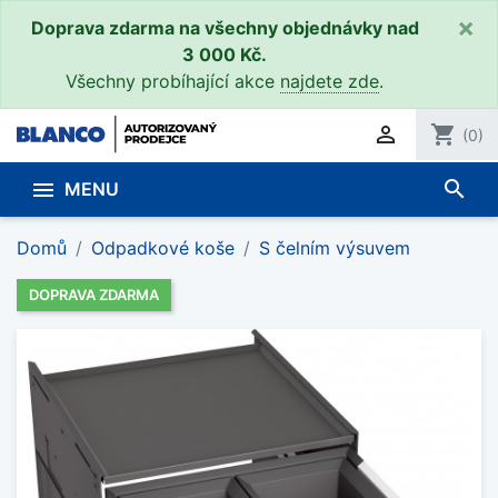
×
Doprava zdarma na všechny objednávky nad
3 000 Kč.
Všechny probíhající akce
najdete zde
.

shopping_cart
(0)
search

MENU
Domů
Odpadkové koše
S čelním výsuvem
DOPRAVA ZDARMA