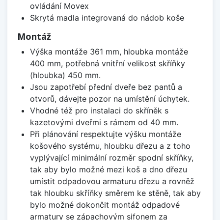
ovládání Movex
Skrytá madla integrovaná do nádob koše
Montáž
Výška montáže 361 mm, hloubka montáže
400 mm, potřebná vnitřní velikost skříňky
(hloubka) 450 mm.
Jsou zapotřebí přední dveře bez pantů a
otvorů, dávejte pozor na umístění úchytek.
Vhodné též pro instalaci do skříněk s
kazetovými dveřmi s rámem od 40 mm.
Při plánování respektujte výšku montáže
košového systému, hloubku dřezu a z toho
vyplývající minimální rozměr spodní skříňky,
tak aby bylo možné mezi koš a dno dřezu
umístit odpadovou armaturu dřezu a rovněž
tak hloubku skříňky směrem ke stěně, tak aby
bylo možné dokončit montáž odpadové
armatury se zápachovým sifonem za