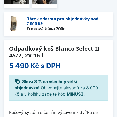
Dárek zdarma pro objednávky nad
7 000 Kč
Zrnková káva 200g
Odpadkový koš Blanco Select II
45/2, 2x 16 l
5 490 Kč
s DPH
loyalty
Sleva 3 % na všechny větší
objednávky!
Objednejte alespoň za 8 000
Kč a v košíku zadejte kód
MINUS3
.
Košový systém s čelním výsuvem - dvířka se