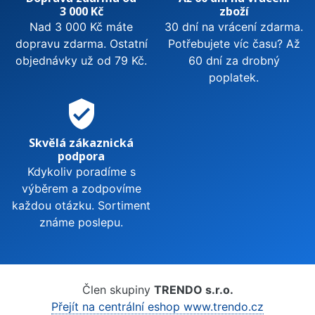
3 000 Kč
zboží
Nad 3 000 Kč máte
30 dní na vrácení zdarma.
dopravu zdarma. Ostatní
Potřebujete víc času? Až
objednávky už od 79 Kč.
60 dní za drobný
poplatek.
verified_user
Skvělá zákaznická
podpora
Kdykoliv poradíme s
výběrem a zodpovíme
každou otázku. Sortiment
známe poslepu.
Člen skupiny
TRENDO s.r.o.
Přejít na centrální eshop www.trendo.cz