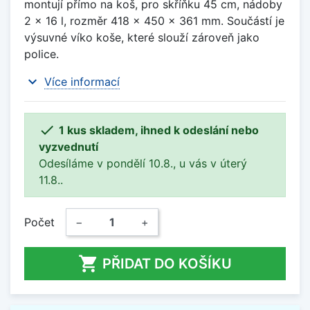
montují přímo na koš, pro skříňku 45 cm, nádoby
2 x 16 l, rozměr 418 x 450 x 361 mm. Součástí je
výsuvné víko koše, které slouží zároveň jako
police.
expand_more
Více informací

1 kus skladem, ihned k odeslání nebo
vyzvednutí
Odesíláme v pondělí 10.8., u vás v úterý
11.8..
Počet
−
+

PŘIDAT DO KOŠÍKU