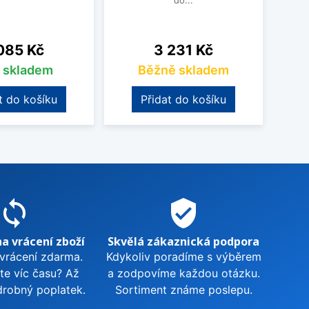
do...
na
Cena
085 Kč
3 231 Kč
s skladem
Běžně skladem
t do košíku
Přidat do košíku
sync
verified_user
na vrácení zboží
Skvělá zákaznická podpora
 vrácení zdarma.
Kdykoliv poradíme s výběrem
te víc času? Až
a zodpovíme každou otázku.
drobný poplatek.
Sortiment známe poslepu.