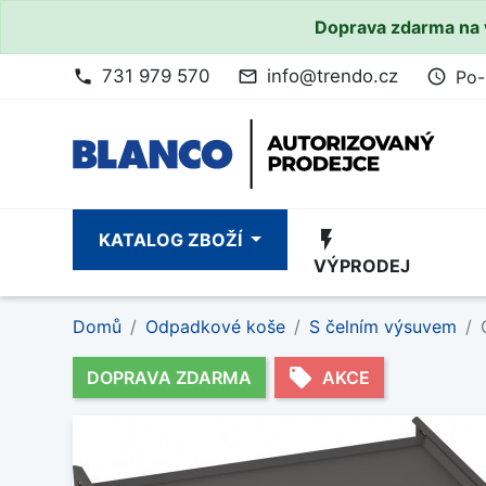
Doprava zdarma na 
731 979 570
info@trendo.cz
Po-
phone
mail_outline
access_time
flash_on
KATALOG ZBOŽÍ
VÝPRODEJ
Domů
Odpadkové koše
S čelním výsuvem
local_offer
DOPRAVA ZDARMA
AKCE