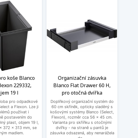
ro koše Blanco
Organizační zásuvka
O
Flexon 229332,
Blanco Flat Drawer 60 H,
Bla
jem 19 l
pro otočná dvířka
p
doba pro odpadkové
Doplňkový organizační systém do
Doplň
elect a Flexon. Lze ji
60 cm skříněk, opticky sladěný s
60 cm
lémů používat i
košovými systémy Blanco (Select,
košový
ně postavením do
Flexon), rozměr cca 56 x 45 cm.
Flexo
lný plast, objem 19 l,
Varianta pro skříňku s otočnými
Varia
x 372 x 313 mm, se
dvířky - na straně u pantů je
dví
ným madlem.
zásuvka odsazená, aby nenarážela
skří