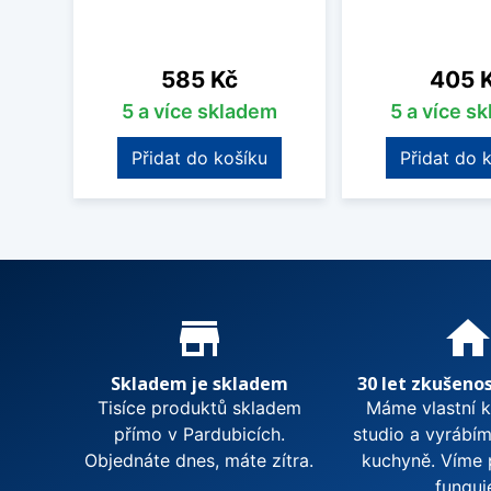
Cena
Cena
585 Kč
405 
5 a více skladem
5 a více s
Přidat do košíku
Přidat do 
Proč nakupovat u nás?
store_mall_directory
hom
Skladem je skladem
30 let zkušenos
Tisíce produktů skladem
Máme vlastní 
přímo v Pardubicích.
studio a vyrábí
Objednáte dnes, máte zítra.
kuchyně. Víme 
funguj