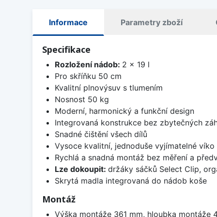
Informace
Parametry zboží
Specifikace
Rozložení nádob:
2 x 19 l
Pro skříňku 50 cm
Kvalitní plnovýsuv s tlumením
Nosnost 50 kg
Moderní, harmonický a funkční design
Integrovaná konstrukce bez zbytečných záhy
Snadné čištění všech dílů
Vysoce kvalitní, jednoduše vyjímatelné víko
Rychlá a snadná montáž bez měření a předv
Lze dokoupit:
držáky sáčků Select Clip, or
Skrytá madla integrovaná do nádob koše
Montáž
Výška montáže 361 mm, hloubka montáže 400