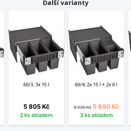
Další varianty
60/3, 3x 15 l
60/4, 2x 15 l + 2x 6 l
Cena
Běžná cena
Cena
5 805 Kč
5 890 Kč
6 930 Kč
2 ks skladem
3 ks skladem