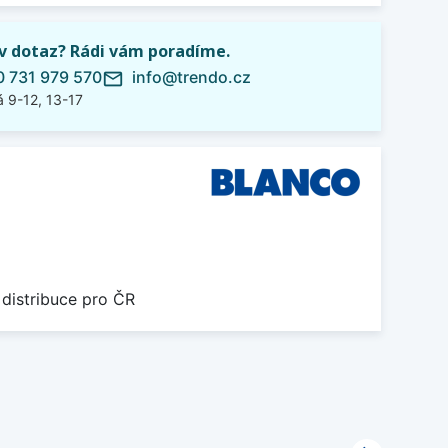
iv dotaz? Rádi vám poradíme.
 731 979 570
info@trendo.cz
mail_outline
 9-12, 13-17
 distribuce pro ČR