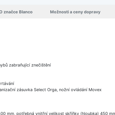
O značce Blanco
Možnosti a ceny dopravy
bů zabraňující znečištění
rtávání
ganizační zásuvka Select Orga, nožní ovládání Movex
 mm, potřebná vnitřní velikost skříňky (hloubka) 450 m