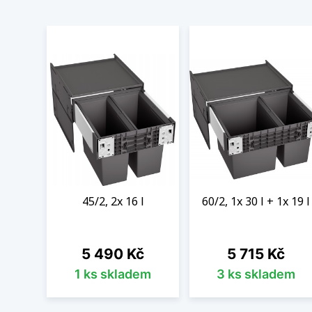
45/2, 2x 16 l
60/2, 1x 30 l + 1x 19 l
Cena
Cena
5 490 Kč
5 715 Kč
1 ks skladem
3 ks skladem