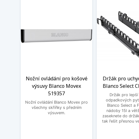
Nožní ovládání pro košové
Držák pro uchy
výsuvy Blanco Movex
Blanco Select C
519357
Držák pro lepší
odpadkových pytl
Nožní ovládání Blanco Movex pro
Blanco Select a 
všechny skříňky s předním
nádoby 15l a větš
výsuvem.
zaseknete do držák
tak řešit přesnou ve