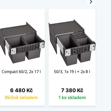

Compact 60/2, 2x 17 l
50/3, 1x 19 l + 2x 8 l
60/2
Cena
Cena
6 480 Kč
7 380 Kč
Běžně skladem
1 ks skladem