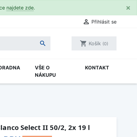
×
kce
najdete zde
.

Přihlásit se

shopping_cart
Košík
(0)
ORADNA
VŠE O
KONTAKT
NÁKUPU
nco Select II 50/2, 2x 19 l