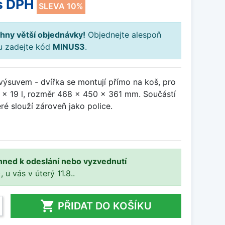
s DPH
SLEVA 10%
hny větší objednávky!
Objednejte alespoň
ku zadejte kód
MINUS3
.
výsuvem - dvířka se montují přímo na koš, pro
 x 19 l, rozměr 468 x 450 x 361 mm. Součástí
ré slouží zároveň jako police.
hned k odeslání nebo vyzvednutí
, u vás v úterý 11.8..

PŘIDAT DO KOŠÍKU