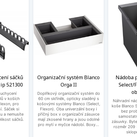
cení sáčků
Organizační systém Blanco
Nádoba p
lip 521300
Orga II
Select/
ob
 uchycení
Doplňkový organizační systém do
ů v koších
60 cm skříněk, opticky sladěný s
Náhradní ná
Flexon, pro
košovými systémy Blanco (Select,
koše Blanco S
í. Sáček si
Flexon). Oba univerzální boxy i
bez prob
u a nemusíte
příčný box v organizační zásuvce
samostat
likost sáčků.
mají zkosené hrany a jsou odolné
zásuvky. Byte
pro mytí v myčce nádobí. Boxy...
rozměr 209 
sklop