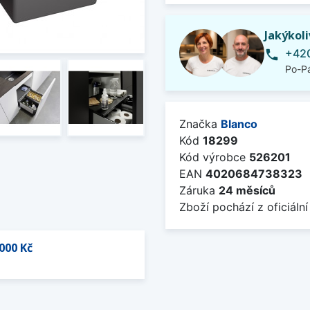
Jakýkol
+420
phone
Po-Pá
Značka
Blanco
Kód
18299
Kód výrobce
526201
EAN
4020684738323
Záruka
24 měsíců
Zboží pochází z oficiální
000 Kč