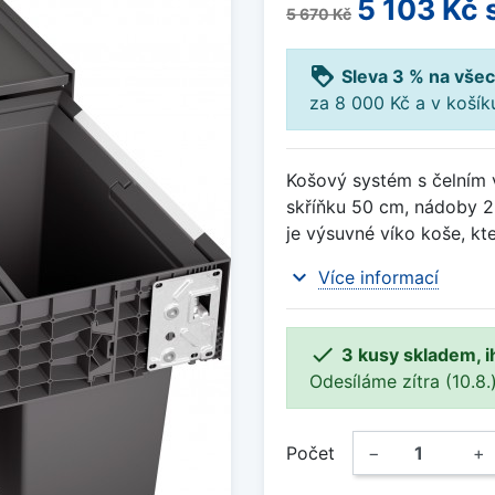
5 103 Kč
5 670 Kč
loyalty
Sleva 3 % na všec
za 8 000 Kč a v koší
Košový systém s čelním 
skříňku 50 cm, nádoby 2
je výsuvné víko koše, kte
expand_more
Více informací

3 kusy skladem, i
Odesíláme zítra (10.8.)
Počet
−
+