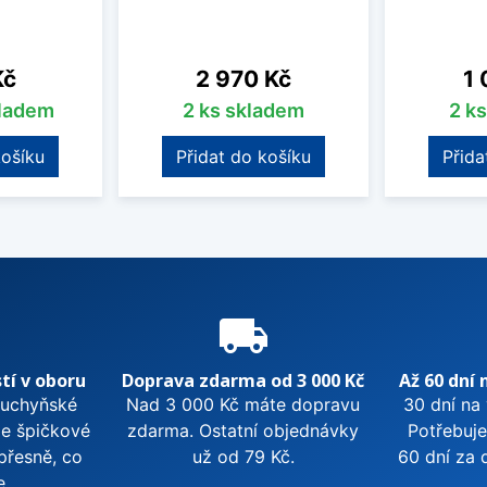
Cena
Ce
Kč
2 970 Kč
1 
kladem
2 ks skladem
2 k
košíku
Přidat do košíku
Přida
e
local_shipping
tí v oboru
Doprava zdarma od 3 000 Kč
Až 60 dní 
kuchyňské
Nad 3 000 Kč máte dopravu
30 dní na
me špičkové
zdarma. Ostatní objednávky
Potřebuje
přesně, co
už od 79 Kč.
60 dní za 
e.