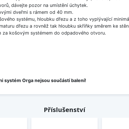
vorů, dávejte pozor na umístění úchytek.
etovými dveřmi s rámem od 40 mm.
šového systému, hloubku dřezu a z toho vyplývající minimá
maturu dřezu a rovněž tak hloubku skříňky směrem ke stě
m za košovým systémem do odpadového otvoru.
ni systém Orga nejsou součástí balení!
Příslušenství