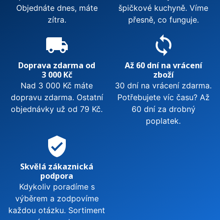
Objednáte dnes, máte
špičkové kuchyně. Víme
zítra.
přesně, co funguje.
local_shipping
sync
Doprava zdarma od
Až 60 dní na vrácení
3 000 Kč
zboží
Nad 3 000 Kč máte
30 dní na vrácení zdarma.
dopravu zdarma. Ostatní
Potřebujete víc času? Až
objednávky už od 79 Kč.
60 dní za drobný
poplatek.
verified_user
Skvělá zákaznická
podpora
Kdykoliv poradíme s
výběrem a zodpovíme
každou otázku. Sortiment