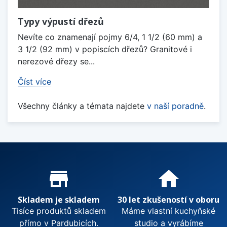
Typy výpustí dřezů
Nevíte co znamenají pojmy 6/4, 1 1/2 (60 mm) a
3 1/2 (92 mm) v popiscích dřezů? Granitové i
nerezové dřezy se...
Číst více
Všechny články a témata najdete
v naší poradně
.
Proč nakupovat u nás?
store_mall_directory
home
Skladem je skladem
30 let zkušeností v oboru
Tisíce produktů skladem
Máme vlastní kuchyňské
přímo v Pardubicích.
studio a vyrábíme