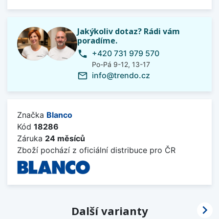
Jakýkoliv dotaz? Rádi vám
poradíme.
+420 731 979 570
phone
Po-Pá 9-12, 13-17
info@trendo.cz
mail_outline
Značka
Blanco
Kód
18286
Záruka
24 měsíců
Zboží pochází z oficiální distribuce pro ČR

Další varianty