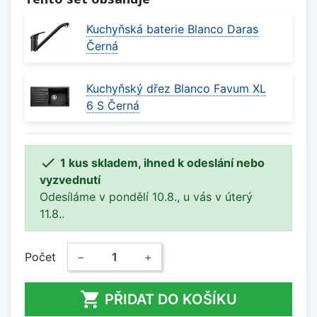
Kuchyňská baterie Blanco Daras
Černá
Kuchyňský dřez Blanco Favum XL
6 S Černá

1 kus skladem, ihned k odeslání nebo
vyzvednutí
Odesíláme v pondělí 10.8., u vás v úterý
11.8..
Počet
−
+

PŘIDAT DO KOŠÍKU