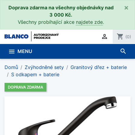
×
Doprava zdarma na všechny objednávky nad
3 000 Kč.
Všechny probíhající akce
najdete zde
.

shopping_cart
(0)
search

MENU
Domů
Zvýhodněné sety
Granitový dřez + baterie
S odkapem + baterie
DOPRAVA ZDARMA