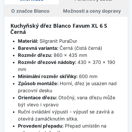
O značce Blanco
Možnosti a ceny dopravy
Kuchyňský dřez Blanco Favum XL 6 S
Černá
Materiál:
Silgranit PuraDur
Barevná varianta:
Černá (čistá černá)
Rozměr dřezu:
860 x 435 mm
Rozměr dřezové nádoby:
430 x 370 x 190
mm
Minimální rozměr skříňky:
600 mm
Způsob montáže:
Horní, dřez je usazen nad
pracovní desku
Orientace dřezu:
Otočný, vana dřezu může
být vlevo i vpravo
Ruční ovládání výpusti - výpusť se zavírá a
otevírá zamáčknutím sítka.
Provedení přepadu:
Přepad umístěn na