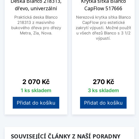
Deska Blanco 218313,
Krytka sítka Blanco
dřevo, univerzální
CapFlow 517666
Praktická deska Blanco
Nerezová krytka sítka Blanco
218313 z masivního
CapFlow pro estetické
bukového dřeva pro dřezy
zakrytí výpusti. Možné použít
Metra, Zia, Nova.
u všech dřezů Blanco s 3 1/2
výpustí.
Cena
Cena
2 070 Kč
270 Kč
1 ks skladem
3 ks skladem
Přidat do košíku
Přidat do košíku
SOUVISEJÍCÍ ČLÁNKY Z NAŠÍ PORADNY