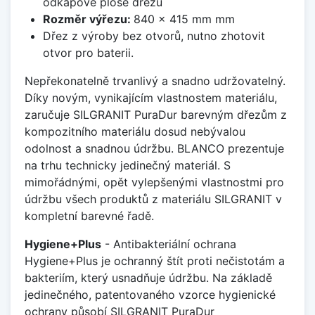
odkapové ploše dřezu
Rozměr výřezu:
840 x 415 mm mm
Dřez z výroby bez otvorů, nutno zhotovit
otvor pro baterii.
Nepřekonatelně trvanlivý a snadno udržovatelný.
Díky novým, vynikajícím vlastnostem materiálu,
zaručuje SILGRANIT PuraDur barevným dřezům z
kompozitního materiálu dosud nebývalou
odolnost a snadnou údržbu. BLANCO prezentuje
na trhu technicky jedinečný materiál. S
mimořádnými, opět vylepšenými vlastnostmi pro
údržbu všech produktů z materiálu SILGRANIT v
kompletní barevné řadě.
Hygiene+Plus
- Antibakteriální ochrana
Hygiene+Plus je ochranný štít proti nečistotám a
bakteriím, který usnadňuje údržbu. Na základě
jedinečného, patentovaného vzorce hygienické
ochrany působí SILGRANIT PuraDur