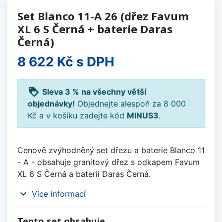
Set Blanco 11-A 26 (dřez Favum
XL 6 S Černá + baterie Daras
Černá)
8 622 Kč
s DPH
loyalty
Sleva 3 % na všechny větší
objednávky!
Objednejte alespoň za 8 000
Kč a v košíku zadejte kód
MINUS3
.
Cenově zvýhodněný set dřezu a baterie Blanco 11
- A - obsahuje granitový dřez s odkapem Favum
XL 6 S Černá a baterii Daras Černá.
expand_more
Více informací
Tento set obsahuje