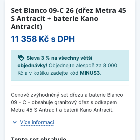
Set Blanco 09-C 26 (dřez Metra 45
S Antracit + baterie Kano
Antracit)
11 358 Kč
s DPH
loyalty
Sleva 3 % na všechny větší
objednávky!
Objednejte alespoň za 8 000
Kč a v košíku zadejte kód
MINUS3
.
Cenově zvýhodněný set dřezu a baterie Blanco
09 - C - obsahuje granitový dřez s odkapem
Metra 45 S Antracit a baterii Kano Antracit.
expand_more
Více informací
Tento set obsahuje