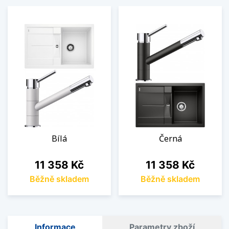
Bílá
Černá
Cena
Cena
11 358 Kč
11 358 Kč
Běžně skladem
Běžně skladem
Informace
Parametry zboží