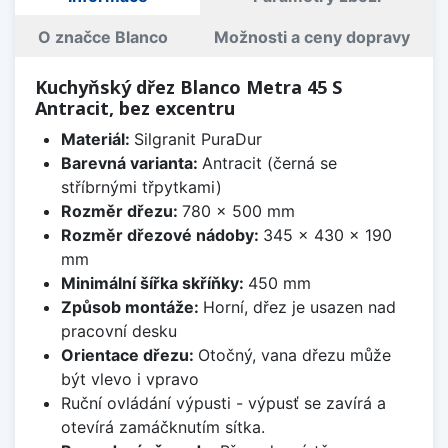
O značce Blanco
Možnosti a ceny dopravy
Kuchyňský dřez Blanco Metra 45 S
Antracit, bez excentru
Materiál:
Silgranit PuraDur
Barevná varianta:
Antracit (černá se
stříbrnými třpytkami)
Rozměr dřezu:
780 x 500 mm
Rozměr dřezové nádoby:
345 x 430 x 190
mm
Minimální šířka skříňky:
450 mm
Způsob montáže:
Horní, dřez je usazen nad
pracovní desku
Orientace dřezu:
Otočný, vana dřezu může
být vlevo i vpravo
Ruční ovládání výpusti - výpusť se zavírá a
otevírá zamáčknutím sítka.