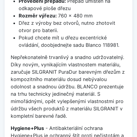
Provedení přepadu:
Přepad umístěn na
odkapové ploše dřezu
Rozměr výřezu:
760 x 480 mm
Dřez z výroby bez otvorů, nutno zhotovit
otvor pro baterii.
Pokud chcete mít u dřezu excentrické
ovládání, doobjednejte sadu Blanco 118981.
Nepřekonatelně trvanlivý a snadno udržovatelný.
Díky novým, vynikajícím vlastnostem materiálu,
zaručuje SILGRANIT PuraDur barevným dřezům z
kompozitního materiálu dosud nebývalou
odolnost a snadnou údržbu. BLANCO prezentuje
na trhu technicky jedinečný materiál. S
mimořádnými, opět vylepšenými vlastnostmi pro
údržbu všech produktů z materiálu SILGRANIT v
kompletní barevné řadě.
Hygiene+Plus
- Antibakteriální ochrana
Hygiene+Plus je ochranný štít proti nečistotám a