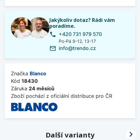
Jakýkoliv dotaz? Rádi vám
poradíme.
+420 731 979 570
phone
Po-Pá 9-12, 13-17
info@trendo.cz
mail_outline
Značka
Blanco
Kód
18430
Záruka
24 měsíců
Zboží pochází z oficiální distribuce pro ČR

Další varianty