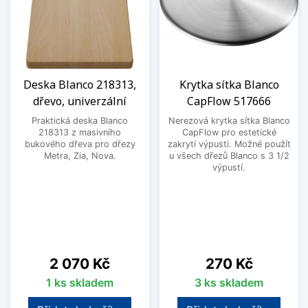
Deska Blanco 218313,
Krytka sítka Blanco
dřevo, univerzální
CapFlow 517666
Praktická deska Blanco
Nerezová krytka sítka Blanco
218313 z masivního
CapFlow pro estetické
bukového dřeva pro dřezy
zakrytí výpusti. Možné použít
Metra, Zia, Nova.
u všech dřezů Blanco s 3 1/2
výpustí.
Cena
Cena
2 070 Kč
270 Kč
1 ks skladem
3 ks skladem