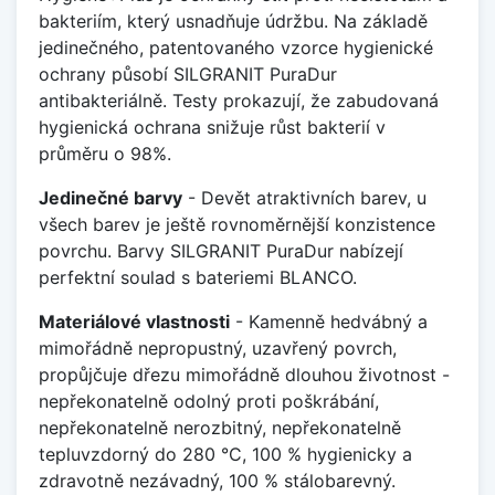
bakteriím, který usnadňuje údržbu. Na základě
jedinečného, patentovaného vzorce hygienické
ochrany působí SILGRANIT PuraDur
antibakteriálně. Testy prokazují, že zabudovaná
hygienická ochrana snižuje růst bakterií v
průměru o 98%.
Jedinečné barvy
- Devět atraktivních barev, u
všech barev je ještě rovnoměrnější konzistence
povrchu. Barvy SILGRANIT PuraDur nabízejí
perfektní soulad s bateriemi BLANCO.
Materiálové vlastnosti
- Kamenně hedvábný a
mimořádně nepropustný, uzavřený povrch,
propůjčuje dřezu mimořádně dlouhou životnost -
nepřekonatelně odolný proti poškrábání,
nepřekonatelně nerozbitný, nepřekonatelně
tepluvzdorný do 280 °C, 100 % hygienicky a
zdravotně nezávadný, 100 % stálobarevný.