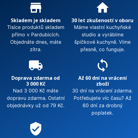
Proč nakupovat u nás?
store_mall_directory
home
Skladem je skladem
30 let zkušeností v oboru
Tisíce produktů skladem
Máme vlastní kuchyňské
přímo v Pardubicích.
studio a vyrábíme
Objednáte dnes, máte
špičkové kuchyně. Víme
zítra.
přesně, co funguje.
local_shipping
sync
Doprava zdarma od
Až 60 dní na vrácení
3 000 Kč
zboží
Nad 3 000 Kč máte
30 dní na vrácení zdarma.
dopravu zdarma. Ostatní
Potřebujete víc času? Až
objednávky už od 79 Kč.
60 dní za drobný
poplatek.
verified_user