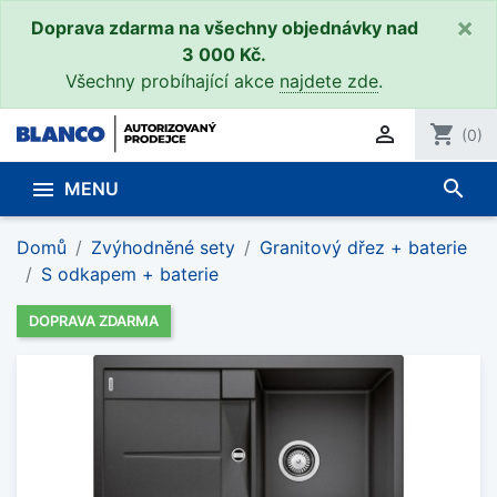
×
Doprava zdarma na všechny objednávky nad
3 000 Kč.
Všechny probíhající akce
najdete zde
.

shopping_cart
(0)
search

MENU
Domů
Zvýhodněné sety
Granitový dřez + baterie
S odkapem + baterie
DOPRAVA ZDARMA