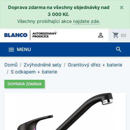
×
Doprava zdarma na všechny objednávky nad
3 000 Kč.
Všechny probíhající akce
najdete zde
.

shopping_cart
(0)
search

MENU
Domů
Zvýhodněné sety
Granitový dřez + baterie
S odkapem + baterie
DOPRAVA ZDARMA