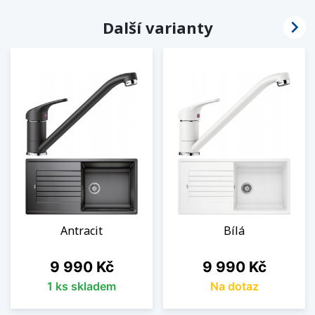

Další varianty
Antracit
Bílá
Cena
Cena
9 990 Kč
9 990 Kč
1 ks skladem
Na dotaz