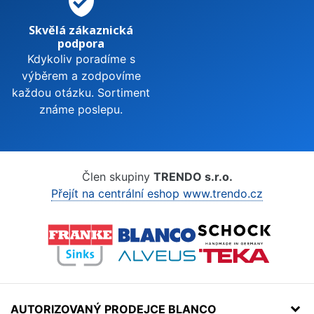
verified_user
Skvělá zákaznická
podpora
Kdykoliv poradíme s
výběrem a zodpovíme
každou otázku. Sortiment
známe poslepu.
Člen skupiny
TRENDO s.r.o.
Přejít na centrální eshop www.trendo.cz
AUTORIZOVANÝ PRODEJCE BLANCO