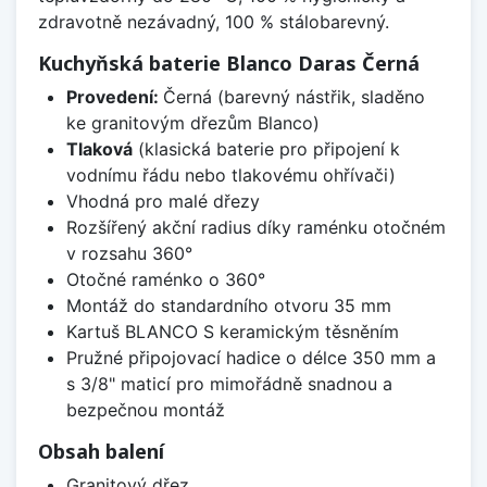
zdravotně nezávadný, 100 % stálobarevný.
Kuchyňská baterie Blanco Daras Černá
Provedení:
Černá (barevný nástřik, sladěno
ke granitovým dřezům Blanco)
Tlaková
(klasická baterie pro připojení k
vodnímu řádu nebo tlakovému ohřívači)
Vhodná pro malé dřezy
Rozšířený akční radius díky raménku otočném
v rozsahu 360°
Otočné raménko o 360°
Montáž do standardního otvoru 35 mm
Kartuš BLANCO S keramickým těsněním
Pružné připojovací hadice o délce 350 mm a
s 3/8" maticí pro mimořádně snadnou a
bezpečnou montáž
Obsah balení
Granitový dřez