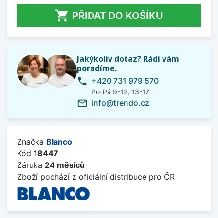

PŘIDAT DO KOŠÍKU
Jakýkoliv dotaz? Rádi vám
poradíme.
+420 731 979 570
phone
Po-Pá 9-12, 13-17
info@trendo.cz
mail_outline
Značka
Blanco
Kód
18447
Záruka
24 měsíců
Zboží pochází z oficiální distribuce pro ČR