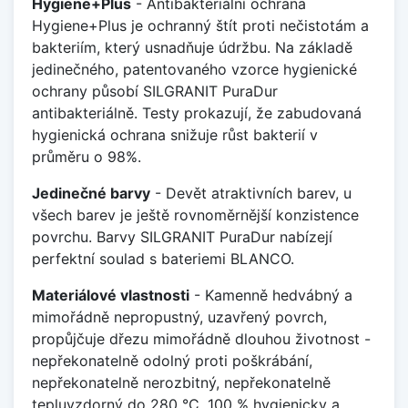
Hygiene+Plus
- Antibakteriální ochrana
Hygiene+Plus je ochranný štít proti nečistotám a
bakteriím, který usnadňuje údržbu. Na základě
jedinečného, patentovaného vzorce hygienické
ochrany působí SILGRANIT PuraDur
antibakteriálně. Testy prokazují, že zabudovaná
hygienická ochrana snižuje růst bakterií v
průměru o 98%.
Jedinečné barvy
- Devět atraktivních barev, u
všech barev je ještě rovnoměrnější konzistence
povrchu. Barvy SILGRANIT PuraDur nabízejí
perfektní soulad s bateriemi BLANCO.
Materiálové vlastnosti
- Kamenně hedvábný a
mimořádně nepropustný, uzavřený povrch,
propůjčuje dřezu mimořádně dlouhou životnost -
nepřekonatelně odolný proti poškrábání,
nepřekonatelně nerozbitný, nepřekonatelně
tepluvzdorný do 280 °C, 100 % hygienicky a