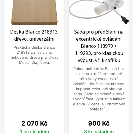
Deska Blanco 218313,
Sada pro předělání na
dřevo, univerzální
excentrické ovládání
Blanco 118979 +
Praktická deska Blanco
119293, pro klasickou
218313 z masivního
bukového dřeva pro dřezy
výpusť, vč. knoflíku
Metra, Zia, Nova.
Pokud máte dřez Blanco bez
excentru, můžete pomocí
této sady excentrické
ovládání dodělat bez nutnosti
kupovat celou odtokovou
sadu. Sada se skládá z nové
spodní části výpusti s lankem
a sítka. V ceně je i chromový
ovládací...
Cena
Cena
2 070 Kč
900 Kč
1 ks skladem
3 ks skladem