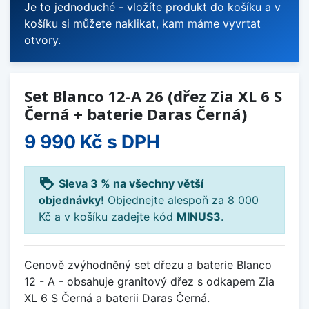
Je to jednoduché - vložíte produkt do košíku a v
košíku si můžete naklikat, kam máme vyvrtat
otvory.
Set Blanco 12-A 26 (dřez Zia XL 6 S
Černá + baterie Daras Černá)
9 990 Kč
s DPH
loyalty
Sleva 3 % na všechny větší
objednávky!
Objednejte alespoň za 8 000
Kč a v košíku zadejte kód
MINUS3
.
Cenově zvýhodněný set dřezu a baterie Blanco
12 - A - obsahuje granitový dřez s odkapem Zia
XL 6 S Černá a baterii Daras Černá.