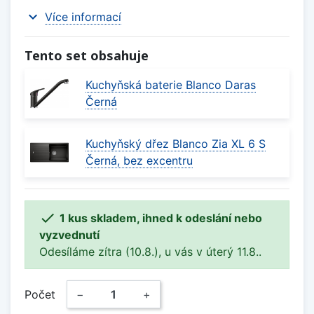
expand_more
Více informací
Tento set obsahuje
Kuchyňská baterie Blanco Daras
Černá
Kuchyňský dřez Blanco Zia XL 6 S
Černá, bez excentru

1 kus skladem, ihned k odeslání nebo
vyzvednutí
Odesíláme zítra (10.8.), u vás v úterý 11.8..
Počet
−
+