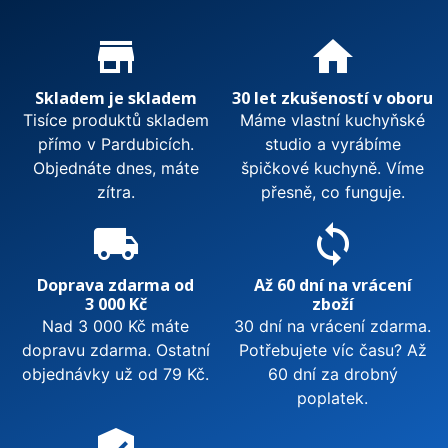
Proč nakupovat u nás?
store_mall_directory
home
Skladem je skladem
30 let zkušeností v oboru
Tisíce produktů skladem
Máme vlastní kuchyňské
přímo v Pardubicích.
studio a vyrábíme
Objednáte dnes, máte
špičkové kuchyně. Víme
zítra.
přesně, co funguje.
local_shipping
sync
Doprava zdarma od
Až 60 dní na vrácení
3 000 Kč
zboží
Nad 3 000 Kč máte
30 dní na vrácení zdarma.
dopravu zdarma. Ostatní
Potřebujete víc času? Až
objednávky už od 79 Kč.
60 dní za drobný
poplatek.