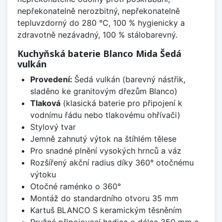
nepřekonatelně nerozbitný, nepřekonatelně
tepluvzdorný do 280 °C, 100 % hygienicky a
zdravotně nezávadný, 100 % stálobarevný.
Kuchyňská baterie Blanco Mida Šedá
vulkán
Provedení:
Šedá vulkán (barevný nástřik,
sladěno ke granitovým dřezům Blanco)
Tlaková
(klasická baterie pro připojení k
vodnímu řádu nebo tlakovému ohřívači)
Stylový tvar
Jemně zahnutý výtok na štíhlém tělese
Pro snadné plnění vysokých hrnců a váz
Rozšířený akční radius díky 360° otočnému
výtoku
Otočné raménko o 360°
Montáž do standardního otvoru 35 mm
Kartuš BLANCO S keramickým těsněním
Pružné připojovací hadice o délce 350 mm a