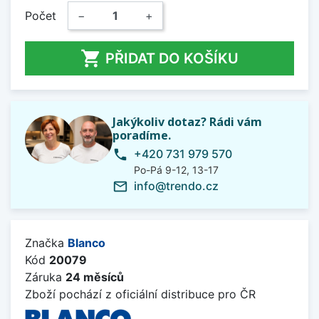
Počet
−
+

PŘIDAT DO KOŠÍKU
Jakýkoliv dotaz? Rádi vám
poradíme.
+420 731 979 570
phone
Po-Pá 9-12, 13-17
info@trendo.cz
mail_outline
Značka
Blanco
Kód
20079
Záruka
24 měsíců
Zboží pochází z oficiální distribuce pro ČR