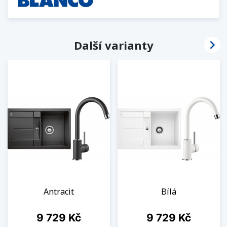

Další varianty
Antracit
Bílá
Cena
Cena
9 729 Kč
9 729 Kč