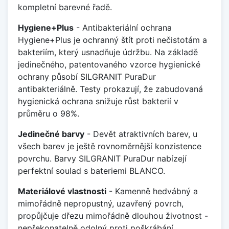
kompletní barevné řadě.
Hygiene+Plus
- Antibakteriální ochrana
Hygiene+Plus je ochranný štít proti nečistotám a
bakteriím, který usnadňuje údržbu. Na základě
jedinečného, patentovaného vzorce hygienické
ochrany působí SILGRANIT PuraDur
antibakteriálně. Testy prokazují, že zabudovaná
hygienická ochrana snižuje růst bakterií v
průměru o 98%.
Jedinečné barvy
- Devět atraktivních barev, u
všech barev je ještě rovnoměrnější konzistence
povrchu. Barvy SILGRANIT PuraDur nabízejí
perfektní soulad s bateriemi BLANCO.
Materiálové vlastnosti
- Kamenně hedvábný a
mimořádně nepropustný, uzavřený povrch,
propůjčuje dřezu mimořádně dlouhou životnost -
nepřekonatelně odolný proti poškrábání,