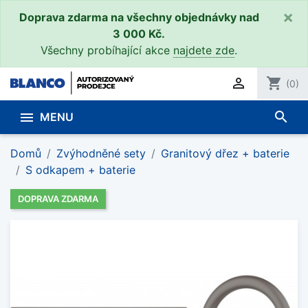
×
Doprava zdarma na všechny objednávky nad
3 000 Kč.
Všechny probíhající akce
najdete zde
.

shopping_cart
(0)
search

MENU
Domů
Zvýhodněné sety
Granitový dřez + baterie
S odkapem + baterie
DOPRAVA ZDARMA