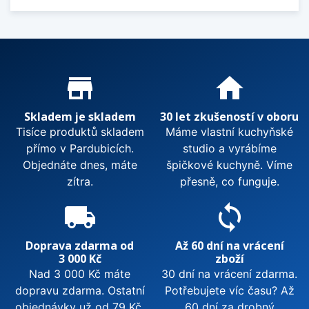
Proč nakupovat u nás?
store_mall_directory
home
Skladem je skladem
30 let zkušeností v oboru
Tisíce produktů skladem
Máme vlastní kuchyňské
přímo v Pardubicích.
studio a vyrábíme
Objednáte dnes, máte
špičkové kuchyně. Víme
zítra.
přesně, co funguje.
local_shipping
sync
Doprava zdarma od
Až 60 dní na vrácení
3 000 Kč
zboží
Nad 3 000 Kč máte
30 dní na vrácení zdarma.
dopravu zdarma. Ostatní
Potřebujete víc času? Až
objednávky už od 79 Kč.
60 dní za drobný