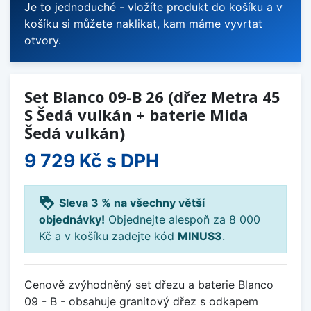
Je to jednoduché - vložíte produkt do košíku a v
košíku si můžete naklikat, kam máme vyvrtat
otvory.
Set Blanco 09-B 26 (dřez Metra 45
S Šedá vulkán + baterie Mida
Šedá vulkán)
9 729 Kč
s DPH
loyalty
Sleva 3 % na všechny větší
objednávky!
Objednejte alespoň za 8 000
Kč a v košíku zadejte kód
MINUS3
.
Cenově zvýhodněný set dřezu a baterie Blanco
09 - B - obsahuje granitový dřez s odkapem