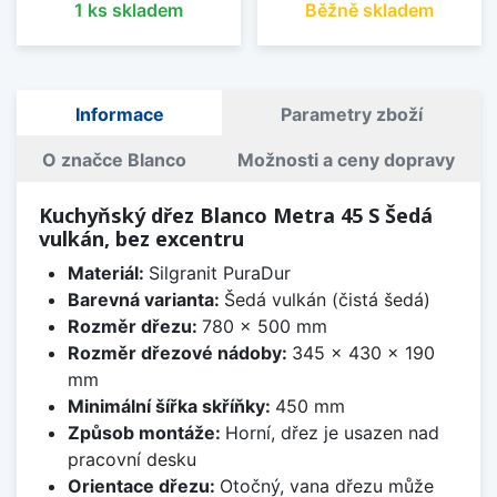
1 ks skladem
Běžně skladem
Informace
Parametry zboží
O značce Blanco
Možnosti a ceny dopravy
Kuchyňský dřez Blanco Metra 45 S Šedá
vulkán, bez excentru
Materiál:
Silgranit PuraDur
Barevná varianta:
Šedá vulkán (čistá šedá)
Rozměr dřezu:
780 x 500 mm
Rozměr dřezové nádoby:
345 x 430 x 190
mm
Minimální šířka skříňky:
450 mm
Způsob montáže:
Horní, dřez je usazen nad
pracovní desku
Orientace dřezu:
Otočný, vana dřezu může