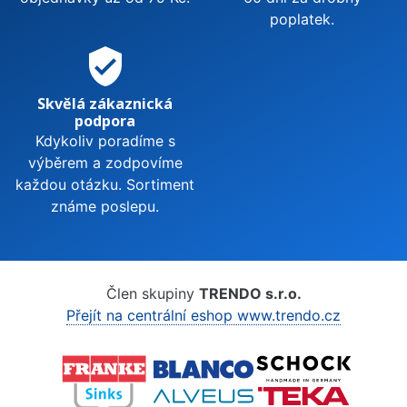
poplatek.
verified_user
Skvělá zákaznická
podpora
Kdykoliv poradíme s
výběrem a zodpovíme
každou otázku. Sortiment
známe poslepu.
Člen skupiny
TRENDO s.r.o.
Přejít na centrální eshop www.trendo.cz