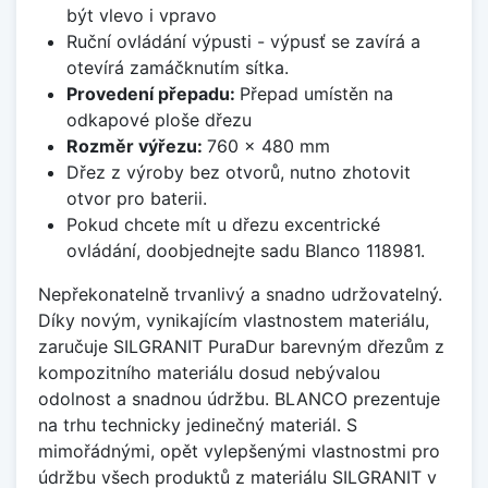
být vlevo i vpravo
Ruční ovládání výpusti - výpusť se zavírá a
otevírá zamáčknutím sítka.
Provedení přepadu:
Přepad umístěn na
odkapové ploše dřezu
Rozměr výřezu:
760 x 480 mm
Dřez z výroby bez otvorů, nutno zhotovit
otvor pro baterii.
Pokud chcete mít u dřezu excentrické
ovládání, doobjednejte sadu Blanco 118981.
Nepřekonatelně trvanlivý a snadno udržovatelný.
Díky novým, vynikajícím vlastnostem materiálu,
zaručuje SILGRANIT PuraDur barevným dřezům z
kompozitního materiálu dosud nebývalou
odolnost a snadnou údržbu. BLANCO prezentuje
na trhu technicky jedinečný materiál. S
mimořádnými, opět vylepšenými vlastnostmi pro
údržbu všech produktů z materiálu SILGRANIT v