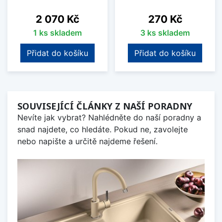
Cena
Cena
2 070 Kč
270 Kč
1 ks skladem
3 ks skladem
Přidat do košíku
Přidat do košíku
SOUVISEJÍCÍ ČLÁNKY Z NAŠÍ PORADNY
Nevíte jak vybrat? Nahlédněte do naší poradny a
snad najdete, co hledáte. Pokud ne, zavolejte
nebo napište a určitě najdeme řešení.