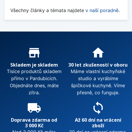
Všechny články a témata najdete
v naší poradně
.
Proč nakupovat u nás?
store_mall_directory
home
Skladem je skladem
30 let zkušeností v oboru
Tisíce produktů skladem
Máme vlastní kuchyňské
přímo v Pardubicích.
studio a vyrábíme
Objednáte dnes, máte
špičkové kuchyně. Víme
zítra.
přesně, co funguje.
local_shipping
sync
Doprava zdarma od
Až 60 dní na vrácení
3 000 Kč
zboží