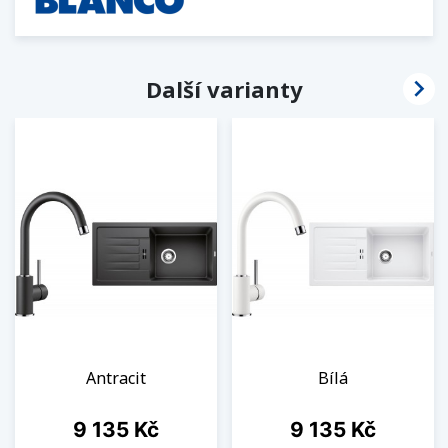

Další varianty
Antracit
Bílá
Cena
Cena
9 135 Kč
9 135 Kč