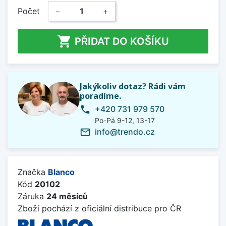
Počet
−
+

PŘIDAT DO KOŠÍKU
Jakýkoliv dotaz? Rádi vám
poradíme.
+420 731 979 570
phone
Po-Pá 9-12, 13-17
info@trendo.cz
mail_outline
Značka
Blanco
Kód
20102
Záruka
24 měsíců
Zboží pochází z oficiální distribuce pro ČR