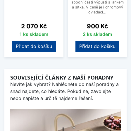
spodní části výpusti s lankem
a sítka. V ceně je i chromový
ovládací...
Cena
Cena
2 070 Kč
900 Kč
1 ks skladem
2 ks skladem
Přidat do košíku
Přidat do košíku
SOUVISEJÍCÍ ČLÁNKY Z NAŠÍ PORADNY
Nevíte jak vybrat? Nahlédněte do naší poradny a
snad najdete, co hledáte. Pokud ne, zavolejte
nebo napište a určitě najdeme řešení.