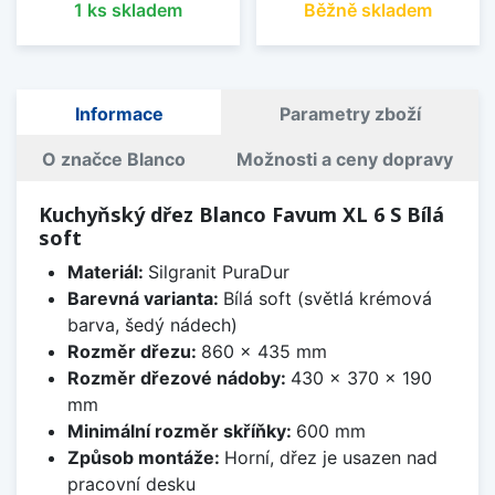
1 ks skladem
Běžně skladem
Informace
Parametry zboží
O značce Blanco
Možnosti a ceny dopravy
Kuchyňský dřez Blanco Favum XL 6 S Bílá
soft
Materiál:
Silgranit PuraDur
Barevná varianta:
Bílá soft (světlá krémová
barva, šedý nádech)
Rozměr dřezu:
860 x 435 mm
Rozměr dřezové nádoby:
430 x 370 x 190
mm
Minimální rozměr skříňky:
600 mm
Způsob montáže:
Horní, dřez je usazen nad
pracovní desku