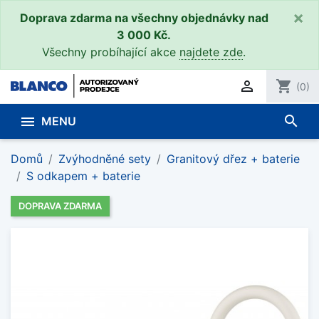
×
Doprava zdarma na všechny objednávky nad
3 000 Kč.
Všechny probíhající akce
najdete zde
.

shopping_cart
(0)
search

MENU
Domů
Zvýhodněné sety
Granitový dřez + baterie
S odkapem + baterie
DOPRAVA ZDARMA