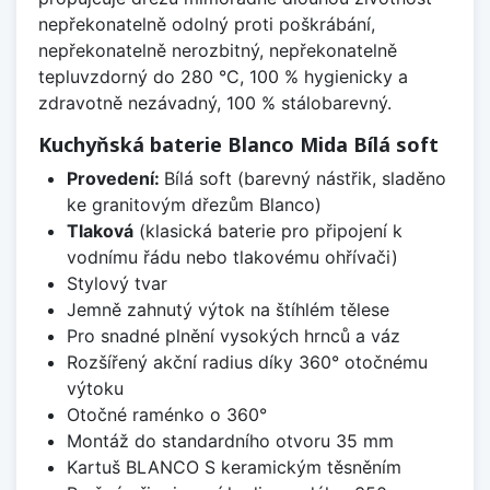
nepřekonatelně odolný proti poškrábání,
nepřekonatelně nerozbitný, nepřekonatelně
tepluvzdorný do 280 °C, 100 % hygienicky a
zdravotně nezávadný, 100 % stálobarevný.
Kuchyňská baterie Blanco Mida Bílá soft
Provedení:
Bílá soft (barevný nástřik, sladěno
ke granitovým dřezům Blanco)
Tlaková
(klasická baterie pro připojení k
vodnímu řádu nebo tlakovému ohřívači)
Stylový tvar
Jemně zahnutý výtok na štíhlém tělese
Pro snadné plnění vysokých hrnců a váz
Rozšířený akční radius díky 360° otočnému
výtoku
Otočné raménko o 360°
Montáž do standardního otvoru 35 mm
Kartuš BLANCO S keramickým těsněním