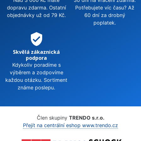
Nad 3 000 Kč máte
30 dní na vrácení zdarma.
dopravu zdarma. Ostatní
Potřebujete víc času? Až
objednávky už od 79 Kč.
60 dní za drobný
poplatek.
verified_user
Skvělá zákaznická
podpora
Kdykoliv poradíme s
výběrem a zodpovíme
každou otázku. Sortiment
známe poslepu.
Člen skupiny
TRENDO s.r.o.
Přejít na centrální eshop www.trendo.cz