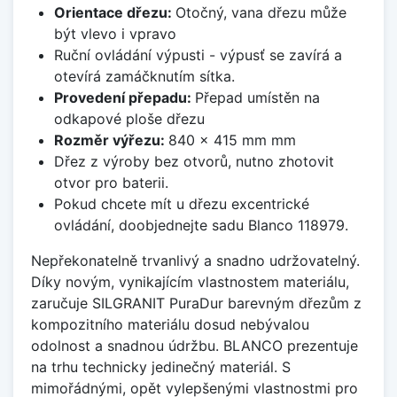
Orientace dřezu:
Otočný, vana dřezu může
být vlevo i vpravo
Ruční ovládání výpusti - výpusť se zavírá a
otevírá zamáčknutím sítka.
Provedení přepadu:
Přepad umístěn na
odkapové ploše dřezu
Rozměr výřezu:
840 x 415 mm mm
Dřez z výroby bez otvorů, nutno zhotovit
otvor pro baterii.
Pokud chcete mít u dřezu excentrické
ovládání, doobjednejte sadu Blanco 118979.
Nepřekonatelně trvanlivý a snadno udržovatelný.
Díky novým, vynikajícím vlastnostem materiálu,
zaručuje SILGRANIT PuraDur barevným dřezům z
kompozitního materiálu dosud nebývalou
odolnost a snadnou údržbu. BLANCO prezentuje
na trhu technicky jedinečný materiál. S
mimořádnými, opět vylepšenými vlastnostmi pro