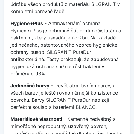
údržbu všech produktů z materiálu SILGRANIT v
kompletní barevné řadě.
Hygiene+Plus
- Antibakteriální ochrana
Hygiene+Plus je ochranný štít proti nečistotám a
bakteriím, který usnadňuje údržbu. Na základě
jedinečného, patentovaného vzorce hygienické
ochrany působí SILGRANIT PuraDur
antibakteriálně. Testy prokazují, že zabudovaná
hygienická ochrana snižuje růst bakterií v
průměru o 98%.
Jedinečné barvy
- Devět atraktivních barev, u
všech barev je ještě rovnoměrnější konzistence
povrchu. Barvy SILGRANIT PuraDur nabízejí
perfektní soulad s bateriemi BLANCO.
Materiálové vlastnosti
- Kamenně hedvábný a
mimořádně nepropustný, uzavřený povrch,
propůjčuje dřezu mimořádně dlouhou životnost -