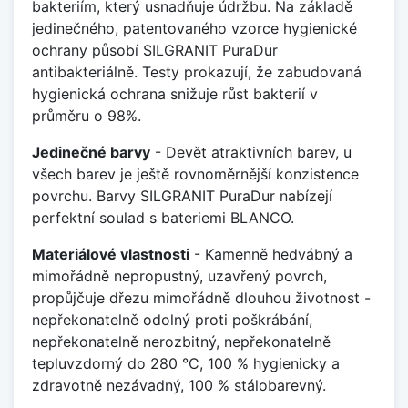
bakteriím, který usnadňuje údržbu. Na základě
jedinečného, patentovaného vzorce hygienické
ochrany působí SILGRANIT PuraDur
antibakteriálně. Testy prokazují, že zabudovaná
hygienická ochrana snižuje růst bakterií v
průměru o 98%.
Jedinečné barvy
- Devět atraktivních barev, u
všech barev je ještě rovnoměrnější konzistence
povrchu. Barvy SILGRANIT PuraDur nabízejí
perfektní soulad s bateriemi BLANCO.
Materiálové vlastnosti
- Kamenně hedvábný a
mimořádně nepropustný, uzavřený povrch,
propůjčuje dřezu mimořádně dlouhou životnost -
nepřekonatelně odolný proti poškrábání,
nepřekonatelně nerozbitný, nepřekonatelně
tepluvzdorný do 280 °C, 100 % hygienicky a
zdravotně nezávadný, 100 % stálobarevný.