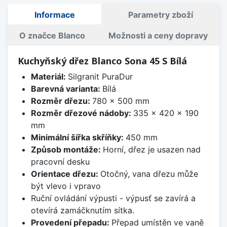
Informace
Parametry zboží
O značce Blanco
Možnosti a ceny dopravy
Kuchyňský dřez Blanco Sona 45 S Bílá
Materiál:
Silgranit PuraDur
Barevná varianta:
Bílá
Rozměr dřezu:
780 x 500 mm
Rozměr dřezové nádoby:
335 x 420 x 190
mm
Minimální šířka skříňky:
450 mm
Způsob montáže:
Horní, dřez je usazen nad
pracovní desku
Orientace dřezu:
Otočný, vana dřezu může
být vlevo i vpravo
Ruční ovládání výpusti - výpusť se zavírá a
otevírá zamáčknutím sítka.
Provedení přepadu:
Přepad umístěn ve vaně