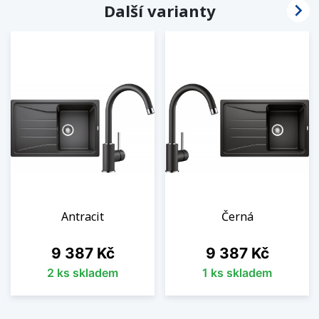

Další varianty
Antracit
Černá
Cena
Cena
9 387 Kč
9 387 Kč
2 ks skladem
1 ks skladem