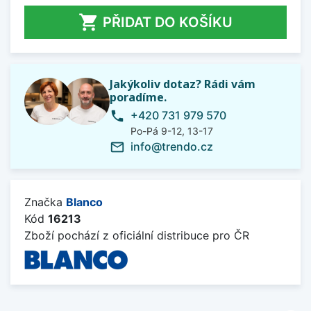

PŘIDAT DO KOŠÍKU
Jakýkoliv dotaz? Rádi vám
poradíme.
+420 731 979 570
phone
Po-Pá 9-12, 13-17
info@trendo.cz
mail_outline
Značka
Blanco
Kód
16213
Zboží pochází z oficiální distribuce pro ČR