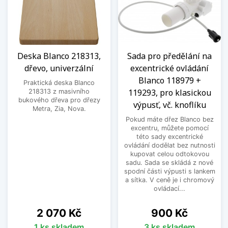
Deska Blanco 218313,
Sada pro předělání na
dřevo, univerzální
excentrické ovládání
Blanco 118979 +
Praktická deska Blanco
119293, pro klasickou
218313 z masivního
bukového dřeva pro dřezy
výpusť, vč. knoflíku
Metra, Zia, Nova.
Pokud máte dřez Blanco bez
excentru, můžete pomocí
této sady excentrické
ovládání dodělat bez nutnosti
kupovat celou odtokovou
sadu. Sada se skládá z nové
spodní části výpusti s lankem
a sítka. V ceně je i chromový
ovládací...
Cena
Cena
2 070 Kč
900 Kč
1 ks skladem
3 ks skladem