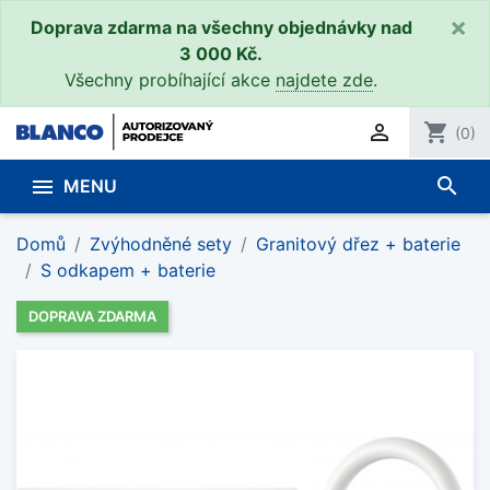
×
Doprava zdarma na všechny objednávky nad
3 000 Kč.
Všechny probíhající akce
najdete zde
.

shopping_cart
(0)
search

MENU
Domů
Zvýhodněné sety
Granitový dřez + baterie
S odkapem + baterie
DOPRAVA ZDARMA