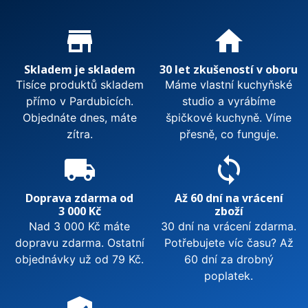
Proč nakupovat u nás?
store_mall_directory
home
Skladem je skladem
30 let zkušeností v oboru
Tisíce produktů skladem
Máme vlastní kuchyňské
přímo v Pardubicích.
studio a vyrábíme
Objednáte dnes, máte
špičkové kuchyně. Víme
zítra.
přesně, co funguje.
local_shipping
sync
Doprava zdarma od
Až 60 dní na vrácení
3 000 Kč
zboží
Nad 3 000 Kč máte
30 dní na vrácení zdarma.
dopravu zdarma. Ostatní
Potřebujete víc času? Až
objednávky už od 79 Kč.
60 dní za drobný
poplatek.