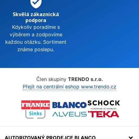
verified_user
Skvělá zákaznická
podpora
Kdykoliv poradíme s
výběrem a zodpovíme
každou otázku. Sortiment
známe poslepu.
Člen skupiny
TRENDO s.r.o.
Přejít na centrální eshop www.trendo.cz
AUTORIZOVANÝ PRODEJCE BLANCO