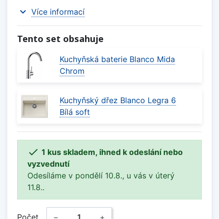
expand_more
Více informací
Tento set obsahuje
Kuchyňská baterie Blanco Mida
Chrom
Kuchyňský dřez Blanco Legra 6
Bílá soft

1 kus skladem, ihned k odeslání nebo
vyzvednutí
Odesíláme v pondělí 10.8., u vás v úterý
11.8..
Počet
−
+