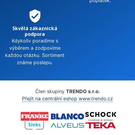
poplatek.
verified_user
Skvělá zákaznická
podpora
Kdykoliv poradíme s
výběrem a zodpovíme
každou otázku. Sortiment
známe poslepu.
Člen skupiny
TRENDO s.r.o.
Přejít na centrální eshop www.trendo.cz