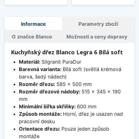
Informace
Parametry zboží
O značce Blanco
Možnosti a ceny dopravy
Kuchyňský dřez Blanco Legra 6 Bílá soft
Materiál:
Silgranit PuraDur
Barevná varianta:
Bílá soft (světlá krémová
barva, šedý nádech)
Rozměr dřezu:
585 x 500 mm
Rozměr dřezové nádoby:
515 x 345 x 190
mm
Minimální šířka skříňky:
600 mm
Způsob montáže:
Horní, dřez je usazen nad
pracovní desku
Orientace dřezu:
Pouze jeden způsob
montáže