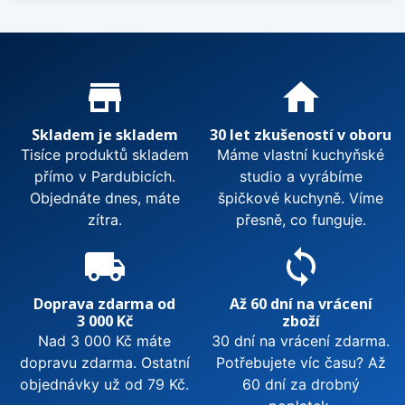
Proč nakupovat u nás?
store_mall_directory
home
Skladem je skladem
30 let zkušeností v oboru
Tisíce produktů skladem
Máme vlastní kuchyňské
přímo v Pardubicích.
studio a vyrábíme
Objednáte dnes, máte
špičkové kuchyně. Víme
zítra.
přesně, co funguje.
local_shipping
sync
Doprava zdarma od
Až 60 dní na vrácení
3 000 Kč
zboží
Nad 3 000 Kč máte
30 dní na vrácení zdarma.
dopravu zdarma. Ostatní
Potřebujete víc času? Až
objednávky už od 79 Kč.
60 dní za drobný