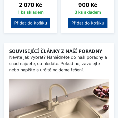
Cena
Cena
2 070 Kč
900 Kč
1 ks skladem
3 ks skladem
Přidat do košíku
Přidat do košíku
SOUVISEJÍCÍ ČLÁNKY Z NAŠÍ PORADNY
Nevíte jak vybrat? Nahlédněte do naší poradny a
snad najdete, co hledáte. Pokud ne, zavolejte
nebo napište a určitě najdeme řešení.