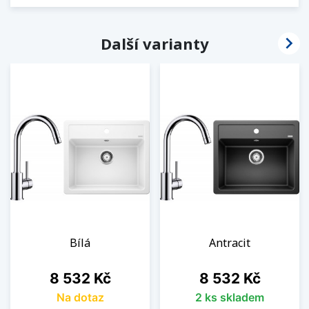

Další varianty
Bílá
Antracit
Cena
Cena
8 532 Kč
8 532 Kč
Na dotaz
2 ks skladem