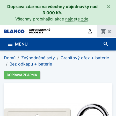
×
Doprava zdarma na všechny objednávky nad
3 000 Kč.
Všechny probíhající akce
najdete zde
.

shopping_cart
(0)
search

MENU
Domů
Zvýhodněné sety
Granitový dřez + baterie
Bez odkapu + baterie
DOPRAVA ZDARMA