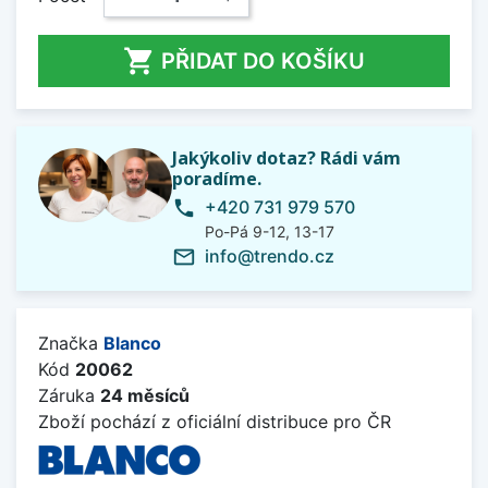

PŘIDAT DO KOŠÍKU
Jakýkoliv dotaz? Rádi vám
poradíme.
+420 731 979 570
phone
Po-Pá 9-12, 13-17
info@trendo.cz
mail_outline
Značka
Blanco
Kód
20062
Záruka
24 měsíců
Zboží pochází z oficiální distribuce pro ČR