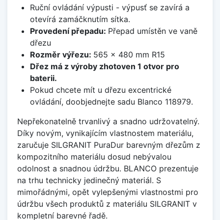
Ruční ovládání výpusti - výpusť se zavírá a
otevírá zamáčknutím sítka.
Provedení přepadu:
Přepad umístěn ve vaně
dřezu
Rozměr výřezu:
565 x 480 mm R15
Dřez má z výroby zhotoven 1 otvor pro
baterii.
Pokud chcete mít u dřezu excentrické
ovládání, doobjednejte sadu Blanco 118979.
Nepřekonatelně trvanlivý a snadno udržovatelný.
Díky novým, vynikajícím vlastnostem materiálu,
zaručuje SILGRANIT PuraDur barevným dřezům z
kompozitního materiálu dosud nebývalou
odolnost a snadnou údržbu. BLANCO prezentuje
na trhu technicky jedinečný materiál. S
mimořádnými, opět vylepšenými vlastnostmi pro
údržbu všech produktů z materiálu SILGRANIT v
kompletní barevné řadě.