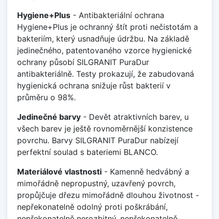
Hygiene+Plus
- Antibakteriální ochrana
Hygiene+Plus je ochranný štít proti nečistotám a
bakteriím, který usnadňuje údržbu. Na základě
jedinečného, patentovaného vzorce hygienické
ochrany působí SILGRANIT PuraDur
antibakteriálně. Testy prokazují, že zabudovaná
hygienická ochrana snižuje růst bakterií v
průměru o 98%.
Jedinečné barvy
- Devět atraktivních barev, u
všech barev je ještě rovnoměrnější konzistence
povrchu. Barvy SILGRANIT PuraDur nabízejí
perfektní soulad s bateriemi BLANCO.
Materiálové vlastnosti
- Kamenně hedvábný a
mimořádně nepropustný, uzavřený povrch,
propůjčuje dřezu mimořádně dlouhou životnost -
nepřekonatelně odolný proti poškrábání,
nepřekonatelně nerozbitný, nepřekonatelně