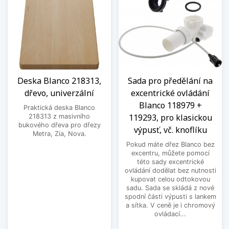
Deska Blanco 218313,
Sada pro předělání na
dřevo, univerzální
excentrické ovládání
Blanco 118979 +
Praktická deska Blanco
119293, pro klasickou
218313 z masivního
bukového dřeva pro dřezy
výpusť, vč. knoflíku
Metra, Zia, Nova.
Pokud máte dřez Blanco bez
excentru, můžete pomocí
této sady excentrické
ovládání dodělat bez nutnosti
kupovat celou odtokovou
sadu. Sada se skládá z nové
spodní části výpusti s lankem
a sítka. V ceně je i chromový
ovládací...