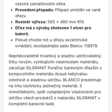
otevírá zamáčknutím sítka.
Provedení přepadu:
Přepad umístěn ve vaně
dřezu
Rozměr výřezu:
565 x 480 mm R15
Dřez má z výroby zhotoven 1 otvor pro
baterii.
Pokud chcete mít u dřezu excentrické
ovládání, doobjednejte sadu Blanco 118979.
Nepřekonatelně trvanlivý a snadno udržovatelný.
Díky novým, vynikajícím vlastnostem materiálu,
zaručuje SILGRANIT PuraDur barevným dřezům z
kompozitního materiálu dosud nebývalou
odolnost a snadnou údržbu. BLANCO prezentuje
na trhu technicky jedinečný materiál. S
mimořádnými, opět vylepšenými vlastnostmi pro
údržbu všech produktů z materiálu SILGRANIT v
kompletní barevné řadě.