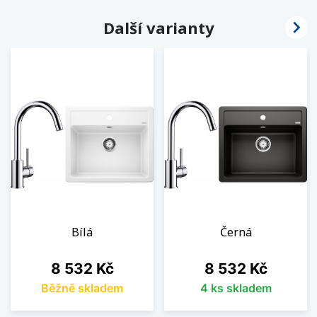

Další varianty
Bílá
Černá
Cena
Cena
8 532 Kč
8 532 Kč
Běžně skladem
4 ks skladem