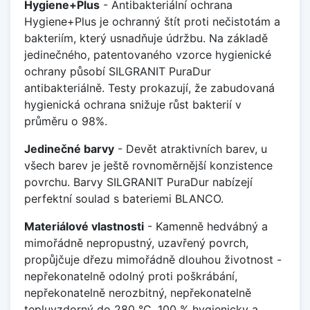
Hygiene+Plus
- Antibakteriální ochrana
Hygiene+Plus je ochranný štít proti nečistotám a
bakteriím, který usnadňuje údržbu. Na základě
jedinečného, patentovaného vzorce hygienické
ochrany působí SILGRANIT PuraDur
antibakteriálně. Testy prokazují, že zabudovaná
hygienická ochrana snižuje růst bakterií v
průměru o 98%.
Jedinečné barvy
- Devět atraktivních barev, u
všech barev je ještě rovnoměrnější konzistence
povrchu. Barvy SILGRANIT PuraDur nabízejí
perfektní soulad s bateriemi BLANCO.
Materiálové vlastnosti
- Kamenně hedvábný a
mimořádně nepropustný, uzavřený povrch,
propůjčuje dřezu mimořádně dlouhou životnost -
nepřekonatelně odolný proti poškrábání,
nepřekonatelně nerozbitný, nepřekonatelně
tepluvzdorný do 280 °C, 100 % hygienicky a