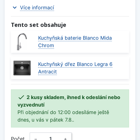
expand_more
Více informací
Tento set obsahuje
Kuchyňská baterie Blanco Mida
Chrom
Kuchyňský dřez Blanco Legra 6
Antracit

2 kusy skladem, ihned k odeslání nebo
vyzvednutí
Při objednání do 12:00 odesíláme ještě
dnes, u vás v pátek 7.8..
Počet
−
+