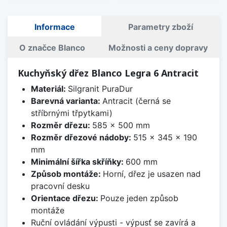
Informace
Parametry zboží
O značce Blanco
Možnosti a ceny dopravy
Kuchyňský dřez Blanco Legra 6 Antracit
Materiál:
Silgranit PuraDur
Barevná varianta:
Antracit (černá se
stříbrnými třpytkami)
Rozměr dřezu:
585 x 500 mm
Rozměr dřezové nádoby:
515 x 345 x 190
mm
Minimální šířka skříňky:
600 mm
Způsob montáže:
Horní, dřez je usazen nad
pracovní desku
Orientace dřezu:
Pouze jeden způsob
montáže
Ruční ovládání výpusti - výpusť se zavírá a