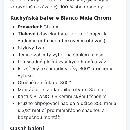
zdravotně nezávadný, 100 % stálobarevný.
Kuchyňská baterie Blanco Mida Chrom
Provedení:
Chrom
Tlaková
(klasická baterie pro připojení k
vodnímu řádu nebo tlakovému ohřívači)
Stylový tvar
Jemně zahnutý výtok na štíhlém tělese
Pro snadné plnění vysokých hrnců a váz
Rozšířený akční radius díky 360° otočnému
výtoku
Otočné raménko o 360°
Montáž do standardního otvoru 35 mm
Kartuš BLANCO S keramickým těsněním
Pružné připojovací hadice o délce 350 mm a
s 3/8" maticí pro mimořádně snadnou a
bezpečnou montáž
Obsah balení