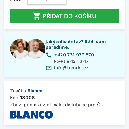

PŘIDAT DO KOŠÍKU
Jakýkoliv dotaz? Rádi vám
poradíme.
+420 731 979 570
phone
Po-Pá 9-12, 13-17
info@trendo.cz
mail_outline
Značka
Blanco
Kód
18008
Zboží pochází z oficiální distribuce pro ČR