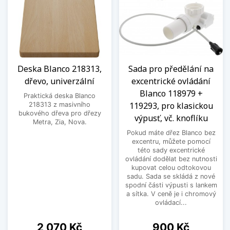
Deska Blanco 218313,
Sada pro předělání na
dřevo, univerzální
excentrické ovládání
Blanco 118979 +
Praktická deska Blanco
119293, pro klasickou
218313 z masivního
bukového dřeva pro dřezy
výpusť, vč. knoflíku
Metra, Zia, Nova.
Pokud máte dřez Blanco bez
excentru, můžete pomocí
této sady excentrické
ovládání dodělat bez nutnosti
kupovat celou odtokovou
sadu. Sada se skládá z nové
spodní části výpusti s lankem
a sítka. V ceně je i chromový
ovládací...
Cena
Cena
2 070 Kč
900 Kč