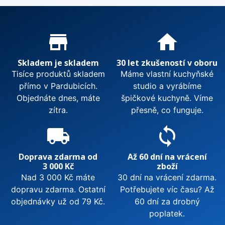
Proč nakupovat u nás?
store_mall_directory
home
Skladem je skladem
30 let zkušeností v oboru
Tisíce produktů skladem
Máme vlastní kuchyňské
přímo v Pardubicích.
studio a vyrábíme
Objednáte dnes, máte
špičkové kuchyně. Víme
zítra.
přesně, co funguje.
local_shipping
sync
Doprava zdarma od
Až 60 dní na vrácení
3 000 Kč
zboží
Nad 3 000 Kč máte
30 dní na vrácení zdarma.
dopravu zdarma. Ostatní
Potřebujete víc času? Až
objednávky už od 79 Kč.
60 dní za drobný
poplatek.