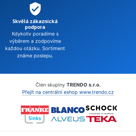
verified_user
Skvělá zákaznická
podpora
Kdykoliv poradíme s
výběrem a zodpovíme
každou otázku. Sortiment
známe poslepu.
Člen skupiny
TRENDO s.r.o.
Přejít na centrální eshop www.trendo.cz