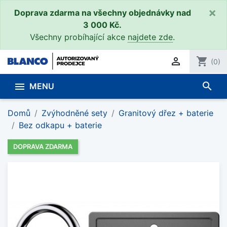
×
Doprava zdarma na všechny objednávky nad
3 000 Kč.
Všechny probíhající akce
najdete zde
.

shopping_cart
(0)
search

MENU
Domů
Zvýhodněné sety
Granitový dřez + baterie
Bez odkapu + baterie
DOPRAVA ZDARMA