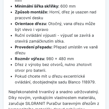
mm
Minimální šířka skříňky:
600 mm
Způsob montáže:
Horní, dřez je usazen nad
pracovní desku
Orientace dřezu:
Otočný, vana dřezu může
být vlevo i vpravo
Ruční ovládání výpusti - výpusť se zavírá a
otevírá zamáčknutím sítka.
Provedení přepadu:
Přepad umístěn ve vaně
dřezu
Rozměr výřezu:
980 x 480 mm
Dřez z výroby bez otvorů, nutno zhotovit
otvor pro baterii.
Pokud chcete mít u dřezu excentrické
ovládání, doobjednejte sadu Blanco 118979.
Nepřekonatelně trvanlivý a snadno udržovatelný.
Díky novým, vynikajícím vlastnostem materiálu,
zaručuje SILGRANIT PuraDur barevným dřezům z