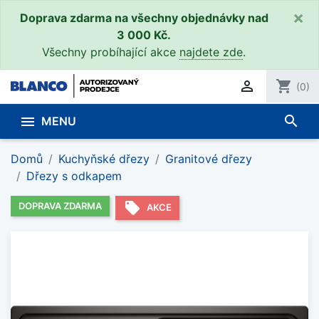
×
Doprava zdarma na všechny objednávky nad
3 000 Kč.
Všechny probíhající akce
najdete zde
.

shopping_cart
(0)
search

MENU
Domů
Kuchyňské dřezy
Granitové dřezy
Dřezy s odkapem
local_offer
DOPRAVA ZDARMA
AKCE