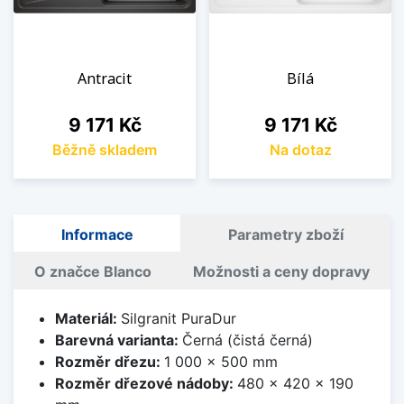
Antracit
Bílá
Cena
Cena
9 171 Kč
9 171 Kč
Běžně skladem
Na dotaz
Informace
Parametry zboží
O značce Blanco
Možnosti a ceny dopravy
Materiál:
Silgranit PuraDur
Barevná varianta:
Černá (čistá černá)
Rozměr dřezu:
1 000 x 500 mm
Rozměr dřezové nádoby:
480 x 420 x 190