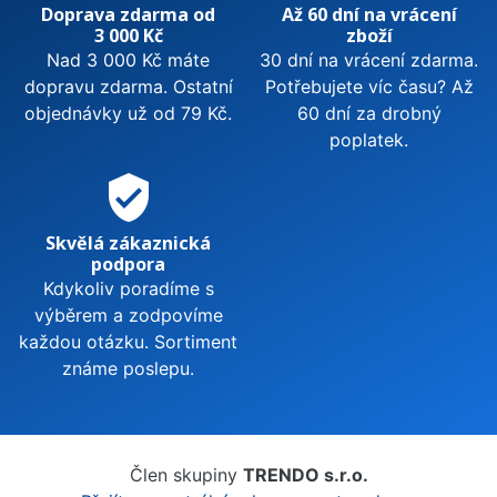
Doprava zdarma od
Až 60 dní na vrácení
3 000 Kč
zboží
Nad 3 000 Kč máte
30 dní na vrácení zdarma.
dopravu zdarma. Ostatní
Potřebujete víc času? Až
objednávky už od 79 Kč.
60 dní za drobný
poplatek.
verified_user
Skvělá zákaznická
podpora
Kdykoliv poradíme s
výběrem a zodpovíme
každou otázku. Sortiment
známe poslepu.
Člen skupiny
TRENDO s.r.o.