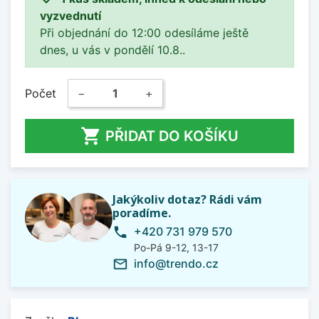
vyzvednutí
Při objednání do 12:00 odesíláme ještě
dnes, u vás v pondělí 10.8..
Počet
−
+

PŘIDAT DO KOŠÍKU
Jakýkoliv dotaz? Rádi vám
poradíme.
+420 731 979 570
phone
Po-Pá 9-12, 13-17
info@trendo.cz
mail_outline