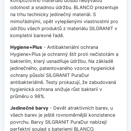
kompozitního materiálu dosud nebývalou
odolnost a snadnou údržbu. BLANCO prezentuje
na trhu technicky jedinečný materiál. S
mimořádnými, opět vylepšenými vlastnostmi pro
údržbu všech produktů z materiálu SILGRANIT v
kompletní barevné řadě.
Hygiene+Plus
- Antibakteriální ochrana
Hygiene+Plus je ochranný štít proti nečistotám a
bakteriím, který usnadňuje údržbu. Na základě
jedinečného, patentovaného vzorce hygienické
ochrany působí SILGRANIT PuraDur
antibakteriálně. Testy prokazují, že zabudovaná
hygienická ochrana snižuje růst bakterií v
průměru o 98%.
Jedinečné barvy
- Devět atraktivních barev, u
všech barev je ještě rovnoměrnější konzistence
povrchu. Barvy SILGRANIT PuraDur nabízejí
perfektní soulad s bateriemi BLANCO.