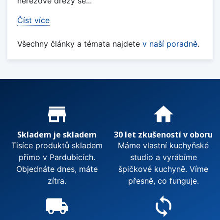
nerezové dřezy se...
Číst více
Všechny články a témata najdete
v naší poradně
.
Proč nakupovat u nás?
store_mall_directory
home
Skladem je skladem
30 let zkušeností v oboru
Tisíce produktů skladem
Máme vlastní kuchyňské
přímo v Pardubicích.
studio a vyrábíme
Objednáte dnes, máte
špičkové kuchyně. Víme
zítra.
přesně, co funguje.
local_shipping
sync