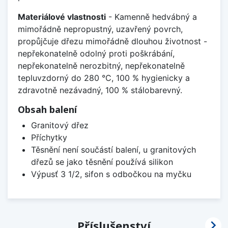
Materiálové vlastnosti
- Kamenně hedvábný a
mimořádně nepropustný, uzavřený povrch,
propůjčuje dřezu mimořádně dlouhou životnost -
nepřekonatelně odolný proti poškrábání,
nepřekonatelně nerozbitný, nepřekonatelně
tepluvzdorný do 280 °C, 100 % hygienicky a
zdravotně nezávadný, 100 % stálobarevný.
Obsah balení
Granitový dřez
Příchytky
Těsnění není součástí balení, u granitových
dřezů se jako těsnění používá silikon
Výpusť 3 1/2, sifon s odbočkou na myčku

Příslušenství