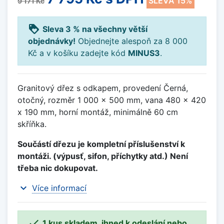
SLEVA 15%
9 171 Kč
loyalty
Sleva 3 % na všechny větší
objednávky!
Objednejte alespoň za 8 000
Kč a v košíku zadejte kód
MINUS3
.
Granitový dřez s odkapem, provedení Černá,
otočný, rozměr 1 000 x 500 mm, vana 480 x 420
x 190 mm, horní montáž, minimálně 60 cm
skříňka.
Součástí dřezu je kompletní příslušenství k
montáži. (výpusť, sifon, příchytky atd.) Není
třeba nic dokupovat.
expand_more
Více informací

1 kus skladem, ihned k odeslání nebo