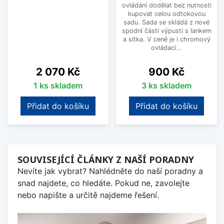
ovládání dodělat bez nutnosti
kupovat celou odtokovou
sadu. Sada se skládá z nové
spodní části výpusti s lankem
a sítka. V ceně je i chromový
ovládací...
Cena
Cena
2 070 Kč
900 Kč
1 ks skladem
3 ks skladem
Přidat do košíku
Přidat do košíku
SOUVISEJÍCÍ ČLÁNKY Z NAŠÍ PORADNY
Nevíte jak vybrat? Nahlédněte do naší poradny a
snad najdete, co hledáte. Pokud ne, zavolejte
nebo napište a určitě najdeme řešení.