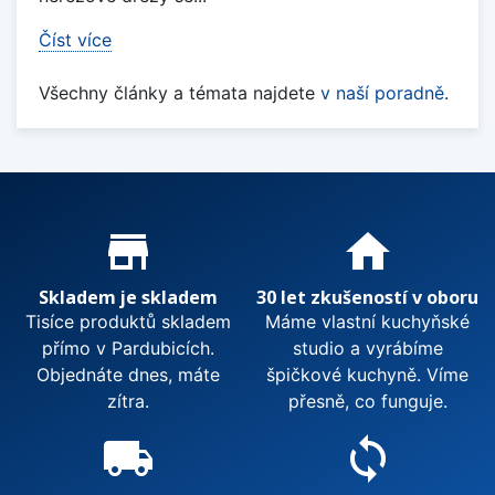
Číst více
Všechny články a témata najdete
v naší poradně
.
Proč nakupovat u nás?
store_mall_directory
home
Skladem je skladem
30 let zkušeností v oboru
Tisíce produktů skladem
Máme vlastní kuchyňské
přímo v Pardubicích.
studio a vyrábíme
Objednáte dnes, máte
špičkové kuchyně. Víme
zítra.
přesně, co funguje.
local_shipping
sync