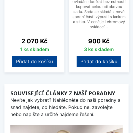
ovládání dodělat bez nutnosti
kupovat celou odtokovou
sadu. Sada se skládá z nové
spodní části výpusti s lankem
a sítka. V ceně je i chromový
ovládací...
Cena
Cena
2 070 Kč
900 Kč
1 ks skladem
3 ks skladem
Přidat do košíku
Přidat do košíku
SOUVISEJÍCÍ ČLÁNKY Z NAŠÍ PORADNY
Nevíte jak vybrat? Nahlédněte do naší poradny a
snad najdete, co hledáte. Pokud ne, zavolejte
nebo napište a určitě najdeme řešení.