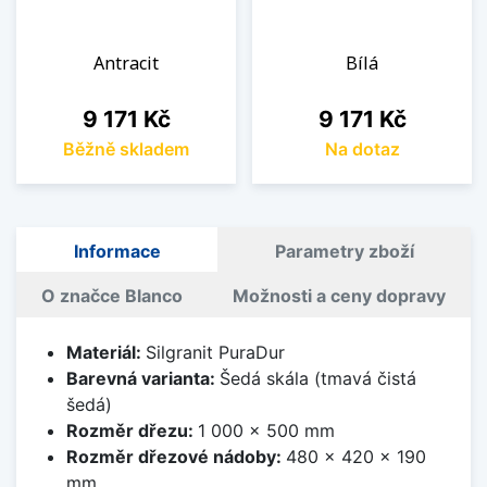
Antracit
Bílá
Cena
Cena
9 171 Kč
9 171 Kč
Běžně skladem
Na dotaz
Informace
Parametry zboží
O značce Blanco
Možnosti a ceny dopravy
Materiál:
Silgranit PuraDur
Barevná varianta:
Šedá skála (tmavá čistá
šedá)
Rozměr dřezu:
1 000 x 500 mm
Rozměr dřezové nádoby:
480 x 420 x 190
mm