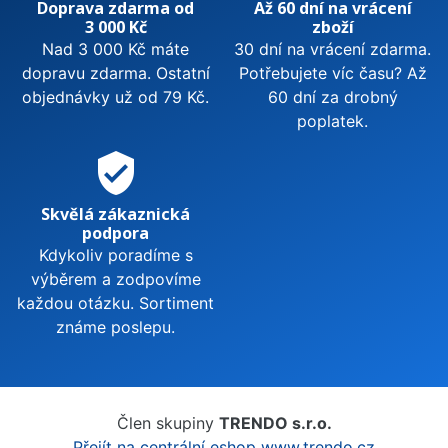
Doprava zdarma od
Až 60 dní na vrácení
3 000 Kč
zboží
Nad 3 000 Kč máte
30 dní na vrácení zdarma.
dopravu zdarma. Ostatní
Potřebujete víc času? Až
objednávky už od 79 Kč.
60 dní za drobný
poplatek.
verified_user
Skvělá zákaznická
podpora
Kdykoliv poradíme s
výběrem a zodpovíme
každou otázku. Sortiment
známe poslepu.
Člen skupiny
TRENDO s.r.o.
Přejít na centrální eshop www.trendo.cz