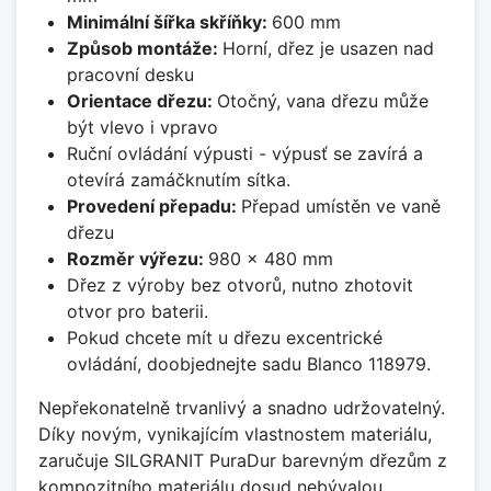
Minimální šířka skříňky:
600 mm
Způsob montáže:
Horní, dřez je usazen nad
pracovní desku
Orientace dřezu:
Otočný, vana dřezu může
být vlevo i vpravo
Ruční ovládání výpusti - výpusť se zavírá a
otevírá zamáčknutím sítka.
Provedení přepadu:
Přepad umístěn ve vaně
dřezu
Rozměr výřezu:
980 x 480 mm
Dřez z výroby bez otvorů, nutno zhotovit
otvor pro baterii.
Pokud chcete mít u dřezu excentrické
ovládání, doobjednejte sadu Blanco 118979.
Nepřekonatelně trvanlivý a snadno udržovatelný.
Díky novým, vynikajícím vlastnostem materiálu,
zaručuje SILGRANIT PuraDur barevným dřezům z
kompozitního materiálu dosud nebývalou