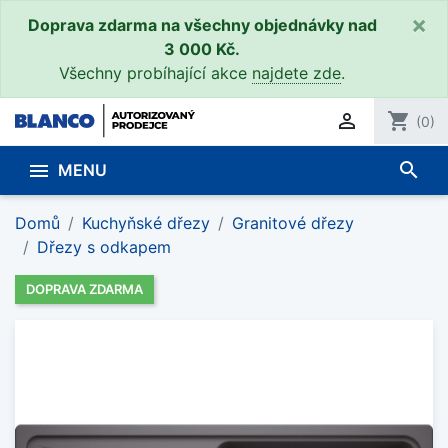
×
Doprava zdarma na všechny objednávky nad
3 000 Kč.
Všechny probíhající akce
najdete zde
.

shopping_cart
(0)
search

MENU
Domů
Kuchyňské dřezy
Granitové dřezy
Dřezy s odkapem
DOPRAVA ZDARMA