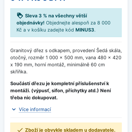
loyalty
Sleva 3 % na všechny větší
objednávky!
Objednejte alespoň za 8 000
Kč a v košíku zadejte kód
MINUS3
.
Granitový dřez s odkapem, provedení Šedá skála,
otočný, rozměr 1 000 x 500 mm, vana 480 x 420
x 190 mm, horní montáž, minimálně 60 cm
skříňka.
Součástí dřezu je kompletní příslušenství k
montáži. (výpusť, sifon, příchytky atd.) Není
třeba nic dokupovat.
expand_more
Více informací

Zboží je obvykle skladem u dodavatele.