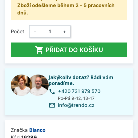
Zboží odešleme během 2 - 5 pracovních
dnů.
Počet
−
+

PŘIDAT DO KOŠÍKU
Jakýkoliv dotaz? Rádi vám
poradíme.
+420 731 979 570
phone
Po-Pá 9-12, 13-17
info@trendo.cz
mail_outline
Značka
Blanco
Kód
16289