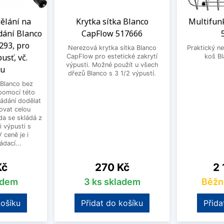
ělání na
Krytka sítka Blanco
Multifun
dání Blanco
CapFlow 517666
293, pro
Nerezová krytka sítka Blanco
Praktický ne
usť, vč.
CapFlow pro estetické zakrytí
koš B
výpusti. Možné použít u všech
ku
dřezů Blanco s 3 1/2 výpustí.
Blanco bez
pomocí této
ládání dodělat
ovat celou
a se skládá z
i výpusti s
 ceně je i
dací...
Cena
Ce
Kč
270 Kč
2 
adem
3 ks skladem
Běžn
košíku
Přidat do košíku
Přida