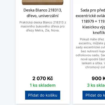
Deska Blanco 218313,
Sada pro před
dřevo, univerzální
excentrické ovlá
118979 + 119
Praktická deska Blanco 218313 z
klasickou výp
masivního bukového dřeva pro
dřezy Metra, Zia, Nova.
knoflí
Pokud máte dřez 
excentru, můžete 
sady excentrické ov
bez nutnosti kup
odtokovou sadu. Sad
nové spodní část
lankem a sítka. V
chromový ovlá
Cena
Cena
2 070 Kč
900 
1 ks skladem
3 ks skl
Přidat do košíku
Přidat do 