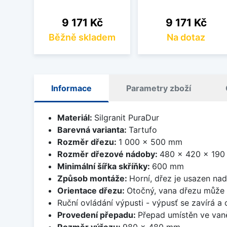
Cena
Cena
9 171 Kč
9 171 Kč
Běžně skladem
Na dotaz
Informace
Parametry zboží
Materiál:
Silgranit PuraDur
Barevná varianta:
Tartufo
Rozměr dřezu:
1 000 x 500 mm
Rozměr dřezové nádoby:
480 x 420 x 19
Minimální šířka skříňky:
600 mm
Způsob montáže:
Horní, dřez je usazen na
Orientace dřezu:
Otočný, vana dřezu může 
Ruční ovládání výpusti - výpusť se zavírá a
Provedení přepadu:
Přepad umístěn ve van
Rozměr výřezu:
980 x 480 mm