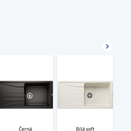

Černá
Bílá soft