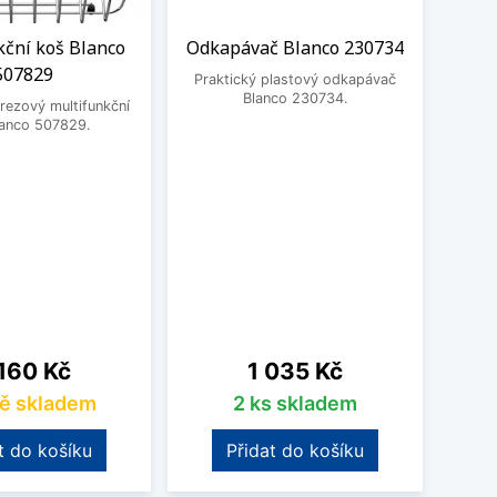
kční koš Blanco
Odkapávač Blanco 230734
BE
507829
3
Praktický plastový odkapávač
Blanco 230734.
rezový multifunkční
BEK
lanco 507829.
na
Cena
160 Kč
1 035 Kč
ě skladem
2 ks skladem
t do košíku
Přidat do košíku