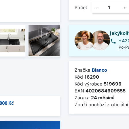
Počet
−
+
Jakýkol
+420
phone
Po-Pá
Značka
Blanco
Kód
16290
Kód výrobce
519696
EAN
4020684609555
Záruka
24 měsíců
000 Kč
Zboží pochází z oficiální