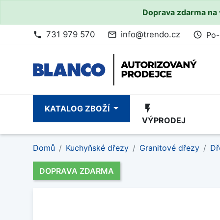
Doprava zdarma na 
731 979 570
info@trendo.cz
Po-
phone
mail_outline
access_time
flash_on
KATALOG ZBOŽÍ
VÝPRODEJ
Domů
Kuchyňské dřezy
Granitové dřezy
Dř
DOPRAVA ZDARMA