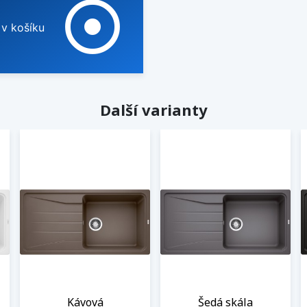
adjust
 v košíku
Další varianty
Kávová
Šedá skála