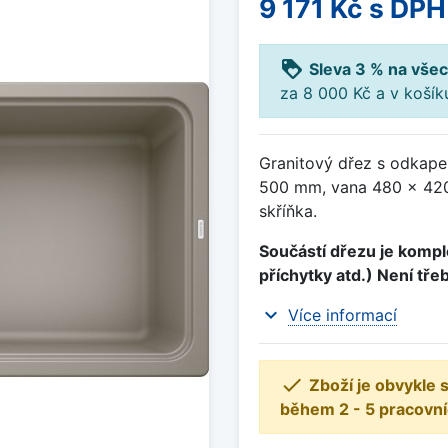
9 171 Kč
s DPH
loyalty
Sleva 3 % na všec
za 8 000 Kč a v koší
Granitový dřez s odkape
500 mm, vana 480 x 420
skříňka.
Součástí dřezu je komple
příchytky atd.) Není tře
expand_more
Více informací

Zboží je obvykle
během 2 - 5 pracovní