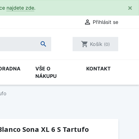
×
kce
najdete zde
.

Přihlásit se

shopping_cart
Košík
(0)
ORADNA
VŠE O
KONTAKT
NÁKUPU
ufo
lanco Sona XL 6 S Tartufo