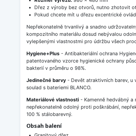
Dřez z výroby bez otvorů, nutno zhotovit ot
Pokud chcete mít u dřezu excentrické ovlád
Nepřekonatelně trvanlivý a snadno udržovateln
kompozitního materiálu dosud nebývalou odoln
vylepšenými vlastnostmi pro údržbu všech prod
Hygiene+Plus
- Antibakteriální ochrana Hygien
patentovaného vzorce hygienické ochrany působ
bakterií v průměru o 98%.
Jedinečné barvy
- Devět atraktivních barev, u
soulad s bateriemi BLANCO.
Materiálové vlastnosti
- Kamenně hedvábný a m
nepřekonatelně odolný proti poškrábání, nepře
100 % stálobarevný.
Obsah balení
Granitový dřez