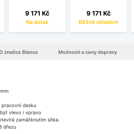
Cena
Cena
9 171 Kč
9 171 Kč
Na dotaz
Běžně skladem
O značce Blanco
Možnosti a ceny dopravy
0 mm
d pracovní desku
být vlevo i vpravo
 otevírá zamáčknutím sítka.
ě dřezu