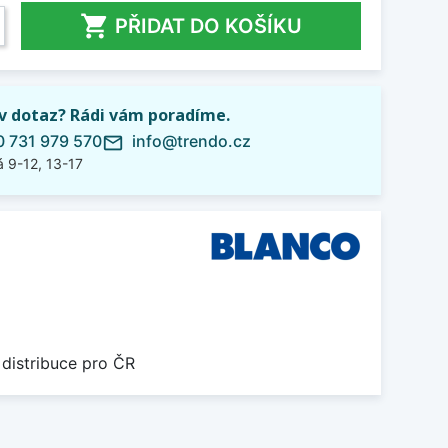

PŘIDAT DO KOŠÍKU
iv dotaz? Rádi vám poradíme.
 731 979 570
info@trendo.cz
mail_outline
 9-12, 13-17
 distribuce pro ČR