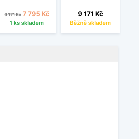
Běžná cena
Cena
Cena
7 795 Kč
9 171 Kč
9 171 Kč
1 ks skladem
Běžně skladem