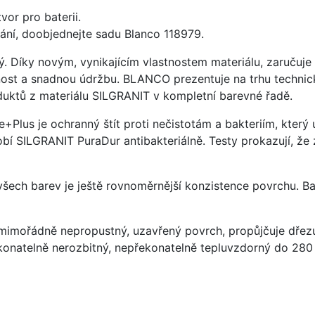
vor pro baterii.
ání, doobjednejte sadu Blanco 118979.
ý. Díky novým, vynikajícím vlastnostem materiálu, zaruču
ost a snadnou údržbu. BLANCO prezentuje na trhu technick
uktů z materiálu SILGRANIT v kompletní barevné řadě.
e+Plus je ochranný štít proti nečistotám a bakteriím, kter
í SILGRANIT PuraDur antibakteriálně. Testy prokazují, že 
 všech barev je ještě rovnoměrnější konzistence povrchu. B
imořádně nepropustný, uzavřený povrch, propůjčuje dřez
konatelně nerozbitný, nepřekonatelně tepluvzdorný do 280