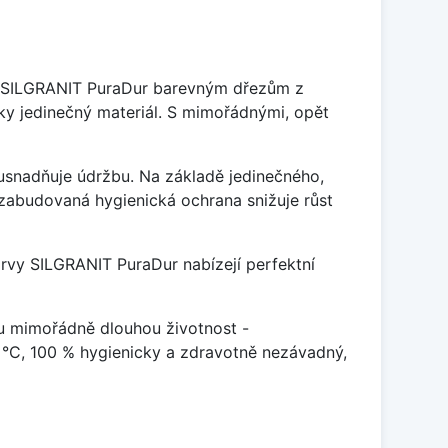
je SILGRANIT PuraDur barevným dřezům z
y jedinečný materiál. S mimořádnými, opět
ý usnadňuje údržbu. Na základě jedinečného,
zabudovaná hygienická ochrana snižuje růst
arvy SILGRANIT PuraDur nabízejí perfektní
u mimořádně dlouhou životnost -
 °C, 100 % hygienicky a zdravotně nezávadný,