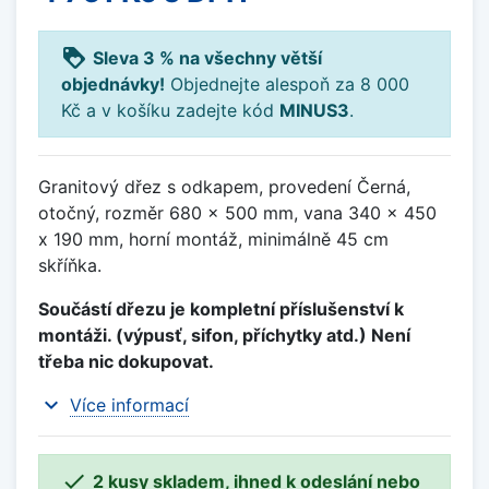
loyalty
Sleva 3 % na všechny větší
objednávky!
Objednejte alespoň za 8 000
Kč a v košíku zadejte kód
MINUS3
.
Granitový dřez s odkapem, provedení Černá,
otočný, rozměr 680 x 500 mm, vana 340 x 450
x 190 mm, horní montáž, minimálně 45 cm
skříňka.
Součástí dřezu je kompletní příslušenství k
montáži. (výpusť, sifon, příchytky atd.) Není
třeba nic dokupovat.
expand_more
Více informací

2 kusy skladem, ihned k odeslání nebo