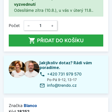
vyzvednutí
Odesíláme zítra (10.8.), u vás v úterý 11.8..
Počet
−
+

PŘIDAT DO KOŠÍKU
Jakýkoliv dotaz? Rádi vám
poradíme.
+420 731 979 570
phone
Po-Pá 9-12, 13-17
info@trendo.cz
mail_outline
Značka
Blanco
Kód
18252