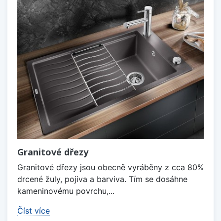
Granitové dřezy
Granitové dřezy jsou obecně vyráběny z cca 80%
drcené žuly, pojiva a barviva. Tím se dosáhne
kameninovému povrchu,...
Číst více