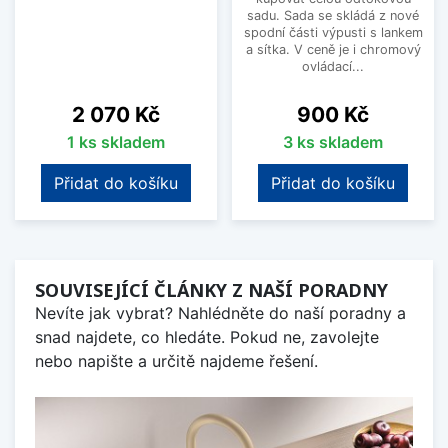
sadu. Sada se skládá z nové
spodní části výpusti s lankem
a sítka. V ceně je i chromový
ovládací...
Cena
Cena
2 070 Kč
900 Kč
1 ks skladem
3 ks skladem
Přidat do košíku
Přidat do košíku
SOUVISEJÍCÍ ČLÁNKY Z NAŠÍ PORADNY
Nevíte jak vybrat? Nahlédněte do naší poradny a
snad najdete, co hledáte. Pokud ne, zavolejte
nebo napište a určitě najdeme řešení.