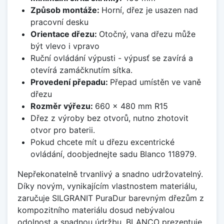
Způsob montáže:
Horní, dřez je usazen nad
pracovní desku
Orientace dřezu:
Otočný, vana dřezu může
být vlevo i vpravo
Ruční ovládání výpusti - výpusť se zavírá a
otevírá zamáčknutím sítka.
Provedení přepadu:
Přepad umístěn ve vaně
dřezu
Rozměr výřezu:
660 x 480 mm R15
Dřez z výroby bez otvorů, nutno zhotovit
otvor pro baterii.
Pokud chcete mít u dřezu excentrické
ovládání, doobjednejte sadu Blanco 118979.
Nepřekonatelně trvanlivý a snadno udržovatelný.
Díky novým, vynikajícím vlastnostem materiálu,
zaručuje SILGRANIT PuraDur barevným dřezům z
kompozitního materiálu dosud nebývalou
odolnost a snadnou údržbu. BLANCO prezentuje