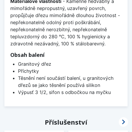
Materiálové vlastnosti
- Kamenně hedvábný a
mimořádně nepropustný, uzavřený povrch,
propůjčuje dřezu mimořádně dlouhou životnost -
nepřekonatelně odolný proti poškrábání,
nepřekonatelně nerozbitný, nepřekonatelně
tepluvzdorný do 280 °C, 100 % hygienicky a
zdravotně nezávadný, 100 % stálobarevný.
Obsah balení
Granitový dřez
Příchytky
Těsnění není součástí balení, u granitových
dřezů se jako těsnění používá silikon
Výpusť 3 1/2, sifon s odbočkou na myčku

Příslušenství