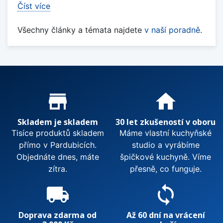
Číst více
Všechny články a témata najdete
v naší poradně
.
Proč nakupovat u nás?
store_mall_directory
home
Skladem je skladem
30 let zkušeností v oboru
Tisíce produktů skladem
Máme vlastní kuchyňské
přímo v Pardubicích.
studio a vyrábíme
Objednáte dnes, máte
špičkové kuchyně. Víme
zítra.
přesně, co funguje.
local_shipping
sync
Doprava zdarma od
Až 60 dní na vrácení