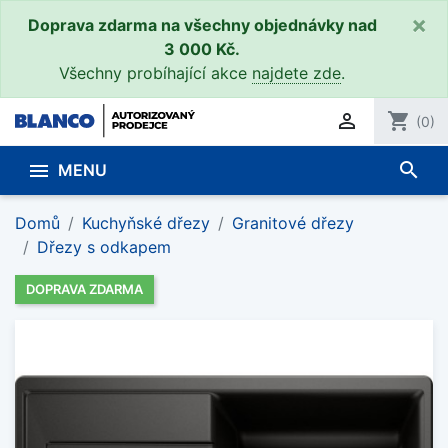
×
Doprava zdarma na všechny objednávky nad
3 000 Kč.
Všechny probíhající akce
najdete zde
.

shopping_cart
(0)
search

MENU
Domů
Kuchyňské dřezy
Granitové dřezy
Dřezy s odkapem
DOPRAVA ZDARMA