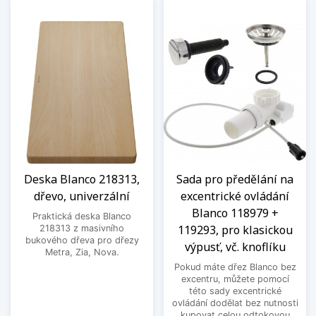
Deska Blanco 218313,
Sada pro předělání na
dřevo, univerzální
excentrické ovládání
Blanco 118979 +
Praktická deska Blanco
119293, pro klasickou
218313 z masivního
bukového dřeva pro dřezy
výpusť, vč. knoflíku
Metra, Zia, Nova.
Pokud máte dřez Blanco bez
excentru, můžete pomocí
této sady excentrické
ovládání dodělat bez nutnosti
kupovat celou odtokovou