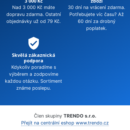
3 000 Kč
zboží
Nad 3 000 Kč máte
30 dní na vrácení zdarma.
dopravu zdarma. Ostatní
Potřebujete víc času? Až
objednávky už od 79 Kč.
60 dní za drobný
poplatek.
verified_user
Skvělá zákaznická
podpora
Kdykoliv poradíme s
výběrem a zodpovíme
každou otázku. Sortiment
známe poslepu.
Člen skupiny
TRENDO s.r.o.
Přejít na centrální eshop www.trendo.cz