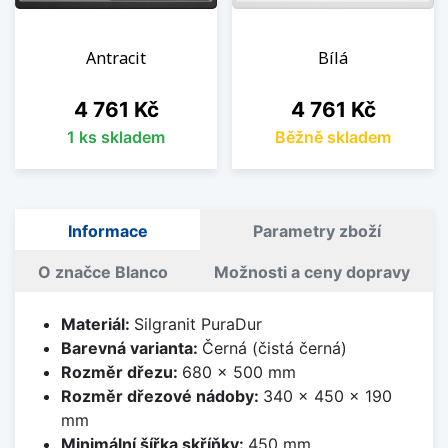
Antracit
Bílá
Cena
Cena
4 761 Kč
4 761 Kč
1 ks skladem
Běžně skladem
Informace
Parametry zboží
O značce Blanco
Možnosti a ceny dopravy
Materiál:
Silgranit PuraDur
Barevná varianta:
Černá (čistá černá)
Rozměr dřezu:
680 x 500 mm
Rozměr dřezové nádoby:
340 x 450 x 190
mm
Minimální šířka skříňky:
450 mm