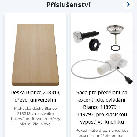

Příslušenství
Deska Blanco 218313,
Sada pro předělání na
dřevo, univerzální
excentrické ovládání
Blanco 118979 +
Praktická deska Blanco
119293, pro klasickou
218313 z masivního
bukového dřeva pro dřezy
výpusť, vč. knoflíku
Metra, Zia, Nova.
Pokud máte dřez Blanco bez
excentru, můžete pomocí