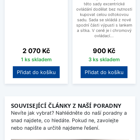
této sady excentrické
ovládání dodělat bez nutnosti
kupovat celou odtokovou
sadu. Sada se skládá z nové
spodní části výpusti s lankem
a sítka. V ceně je i chromový
ovládací...
Cena
Cena
2 070 Kč
900 Kč
1 ks skladem
3 ks skladem
Přidat do košíku
Přidat do košíku
SOUVISEJÍCÍ ČLÁNKY Z NAŠÍ PORADNY
Nevíte jak vybrat? Nahlédněte do naší poradny a
snad najdete, co hledáte. Pokud ne, zavolejte
nebo napište a určitě najdeme řešení.