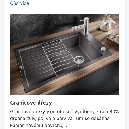
Číst více
Granitové dřezy
Granitové dřezy jsou obecně vyráběny z cca 80%
drcené žuly, pojiva a barviva. Tím se dosáhne
kameninovému povrchu,...