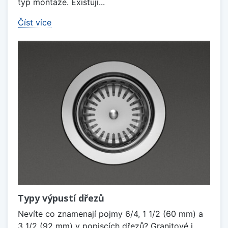
typ montáže. Existují...
Číst více
Typy výpustí dřezů
Nevíte co znamenají pojmy 6/4, 1 1/2 (60 mm) a
3 1/2 (92 mm) v popiscích dřezů? Granitové i