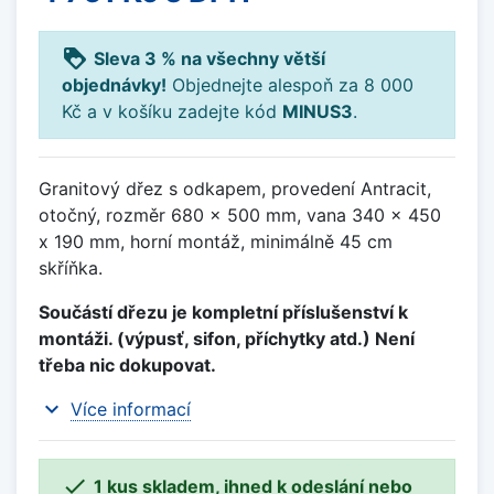
loyalty
Sleva 3 % na všechny větší
objednávky!
Objednejte alespoň za 8 000
Kč a v košíku zadejte kód
MINUS3
.
Granitový dřez s odkapem, provedení Antracit,
otočný, rozměr 680 x 500 mm, vana 340 x 450
x 190 mm, horní montáž, minimálně 45 cm
skříňka.
Součástí dřezu je kompletní příslušenství k
montáži. (výpusť, sifon, příchytky atd.) Není
třeba nic dokupovat.
expand_more
Více informací

1 kus skladem, ihned k odeslání nebo