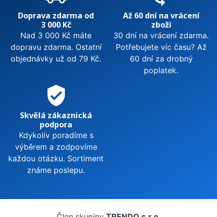
Doprava zdarma od
Až 60 dní na vrácení
3 000 Kč
zboží
Nad 3 000 Kč máte
30 dní na vrácení zdarma.
dopravu zdarma. Ostatní
Potřebujete víc času? Až
objednávky už od 79 Kč.
60 dní za drobný
poplatek.
verified_user
Skvělá zákaznická
podpora
Kdykoliv poradíme s
výběrem a zodpovíme
každou otázku. Sortiment
známe poslepu.
Člen skupiny
TRENDO s.r.o.