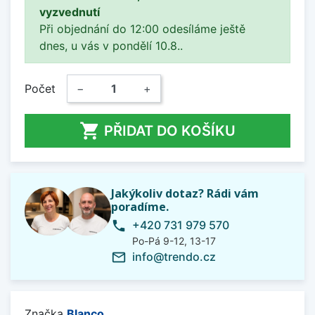
vyzvednutí
Při objednání do 12:00 odesíláme ještě
dnes, u vás v pondělí 10.8..
Počet
−
+

PŘIDAT DO KOŠÍKU
Jakýkoliv dotaz? Rádi vám
poradíme.
+420 731 979 570
phone
Po-Pá 9-12, 13-17
info@trendo.cz
mail_outline
Značka
Blanco