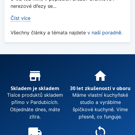
nerezové dřezy se...
Číst více
Všechny články a témata najdete
v naší poradně
.
Proč nakupovat u nás?
store_mall_directory
home
Skladem je skladem
30 let zkušeností v oboru
Tisíce produktů skladem
Máme vlastní kuchyňské
přímo v Pardubicích.
studio a vyrábíme
Objednáte dnes, máte
špičkové kuchyně. Víme
zítra.
přesně, co funguje.
local_shipping
sync