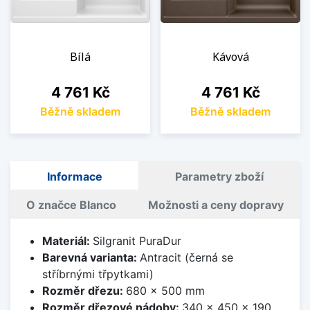
Bílá
Kávová
Cena
Cena
4 761 Kč
4 761 Kč
Běžně skladem
Běžně skladem
Informace
Parametry zboží
O značce Blanco
Možnosti a ceny dopravy
Materiál:
Silgranit PuraDur
Barevná varianta:
Antracit (černá se
stříbrnými třpytkami)
Rozměr dřezu:
680 x 500 mm
Rozměr dřezové nádoby:
340 x 450 x 190