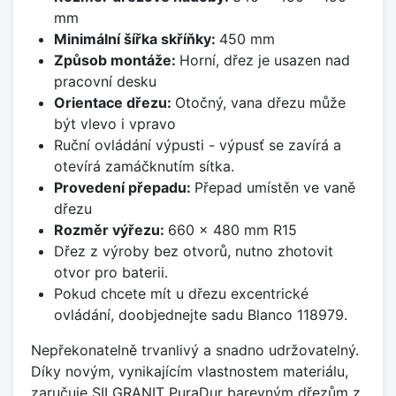
mm
Minimální šířka skříňky:
450 mm
Způsob montáže:
Horní, dřez je usazen nad
pracovní desku
Orientace dřezu:
Otočný, vana dřezu může
být vlevo i vpravo
Ruční ovládání výpusti - výpusť se zavírá a
otevírá zamáčknutím sítka.
Provedení přepadu:
Přepad umístěn ve vaně
dřezu
Rozměr výřezu:
660 x 480 mm R15
Dřez z výroby bez otvorů, nutno zhotovit
otvor pro baterii.
Pokud chcete mít u dřezu excentrické
ovládání, doobjednejte sadu Blanco 118979.
Nepřekonatelně trvanlivý a snadno udržovatelný.
Díky novým, vynikajícím vlastnostem materiálu,
zaručuje SILGRANIT PuraDur barevným dřezům z