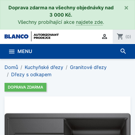
×
Doprava zdarma na všechny objednávky nad
3 000 Kč.
Všechny probíhající akce
najdete zde
.

shopping_cart
(0)
search

MENU
Domů
Kuchyňské dřezy
Granitové dřezy
Dřezy s odkapem
DOPRAVA ZDARMA