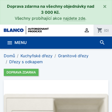
×
Doprava zdarma na všechny objednávky nad
3 000 Kč.
Všechny probíhající akce
najdete zde
.

shopping_cart
(0)
search

MENU
Domů
Kuchyňské dřezy
Granitové dřezy
Dřezy s odkapem
DOPRAVA ZDARMA