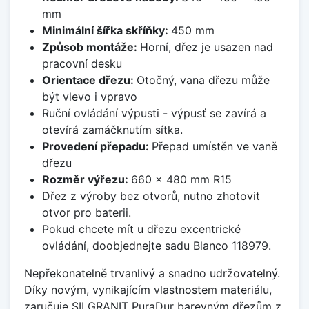
mm
Minimální šířka skříňky:
450 mm
Způsob montáže:
Horní, dřez je usazen nad
pracovní desku
Orientace dřezu:
Otočný, vana dřezu může
být vlevo i vpravo
Ruční ovládání výpusti - výpusť se zavírá a
otevírá zamáčknutím sítka.
Provedení přepadu:
Přepad umístěn ve vaně
dřezu
Rozměr výřezu:
660 x 480 mm R15
Dřez z výroby bez otvorů, nutno zhotovit
otvor pro baterii.
Pokud chcete mít u dřezu excentrické
ovládání, doobjednejte sadu Blanco 118979.
Nepřekonatelně trvanlivý a snadno udržovatelný.
Díky novým, vynikajícím vlastnostem materiálu,
zaručuje SILGRANIT PuraDur barevným dřezům z