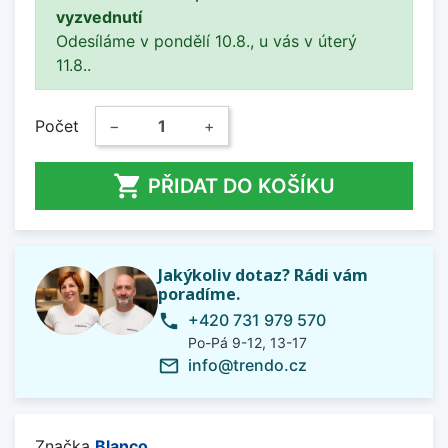
vyzvednutí
Odesíláme v pondělí 10.8., u vás v úterý
11.8..
Počet
−
+

PŘIDAT DO KOŠÍKU
Jakýkoliv dotaz? Rádi vám
poradíme.
+420 731 979 570
phone
Po-Pá 9-12, 13-17
info@trendo.cz
mail_outline
Značka
Blanco