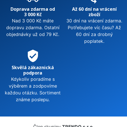
Doprava zdarma od
Až 60 dní na vrácení
3 000 Kč
zboží
Nad 3 000 Kč máte
30 dní na vrácení zdarma.
dopravu zdarma. Ostatní
Potřebujete víc času? Až
objednávky už od 79 Kč.
60 dní za drobný
poplatek.
verified_user
Skvělá zákaznická
podpora
Kdykoliv poradíme s
výběrem a zodpovíme
každou otázku. Sortiment
známe poslepu.
Člen skupiny
TRENDO s.r.o.