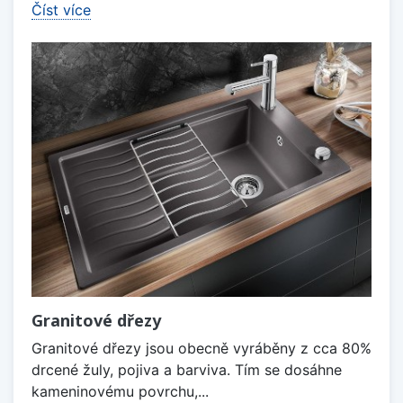
Číst více
Granitové dřezy
Granitové dřezy jsou obecně vyráběny z cca 80%
drcené žuly, pojiva a barviva. Tím se dosáhne
kameninovému povrchu,...