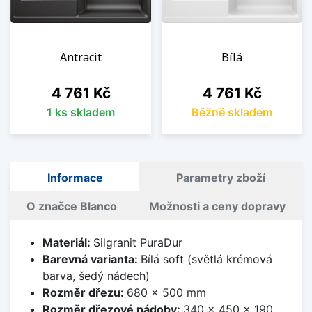
Antracit
Bílá
Cena
Cena
4 761 Kč
4 761 Kč
1 ks skladem
Běžně skladem
Informace
Parametry zboží
O značce Blanco
Možnosti a ceny dopravy
Materiál:
Silgranit PuraDur
Barevná varianta:
Bílá soft (světlá krémová
barva, šedý nádech)
Rozměr dřezu:
680 x 500 mm
Rozměr dřezové nádoby:
340 x 450 x 190