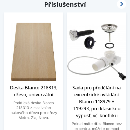

Příslušenství
Deska Blanco 218313,
Sada pro předělání na
dřevo, univerzální
excentrické ovládání
Blanco 118979 +
Praktická deska Blanco
119293, pro klasickou
218313 z masivního
bukového dřeva pro dřezy
výpusť, vč. knoflíku
Metra, Zia, Nova.
Pokud máte dřez Blanco bez
excentru, můžete pomocí