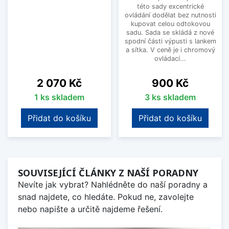
této sady excentrické
ovládání dodělat bez nutnosti
kupovat celou odtokovou
sadu. Sada se skládá z nové
spodní části výpusti s lankem
a sítka. V ceně je i chromový
ovládací...
Cena
Cena
2 070 Kč
900 Kč
1 ks skladem
3 ks skladem
Přidat do košíku
Přidat do košíku
SOUVISEJÍCÍ ČLÁNKY Z NAŠÍ PORADNY
Nevíte jak vybrat? Nahlédněte do naší poradny a
snad najdete, co hledáte. Pokud ne, zavolejte
nebo napište a určitě najdeme řešení.