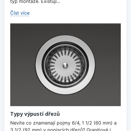
typ montáže. Existují...
Číst více
Typy výpustí dřezů
Nevíte co znamenají pojmy 6/4, 1 1/2 (60 mm) a
3 1/2 (92 mm) v popiscích dřezů? Granitové i