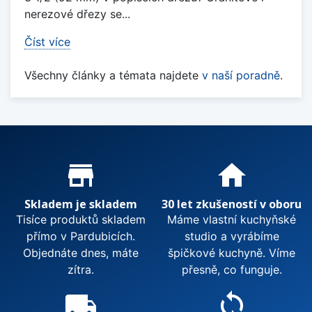
nerezové dřezy se...
Číst více
Všechny články a témata najdete
v naší poradně
.
Proč nakupovat u nás?
store_mall_directory
home
Skladem je skladem
30 let zkušeností v oboru
Tisíce produktů skladem
Máme vlastní kuchyňské
přímo v Pardubicích.
studio a vyrábíme
Objednáte dnes, máte
špičkové kuchyně. Víme
zítra.
přesně, co funguje.
local_shipping
sync