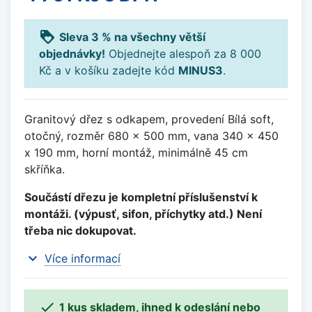
loyalty
Sleva 3 % na všechny větší
objednávky!
Objednejte alespoň za 8 000
Kč a v košíku zadejte kód
MINUS3
.
Granitový dřez s odkapem, provedení Bílá soft,
otočný, rozměr 680 x 500 mm, vana 340 x 450
x 190 mm, horní montáž, minimálně 45 cm
skříňka.
Součástí dřezu je kompletní příslušenství k
montáži. (výpusť, sifon, příchytky atd.) Není
třeba nic dokupovat.
expand_more
Více informací

1 kus skladem, ihned k odeslání nebo