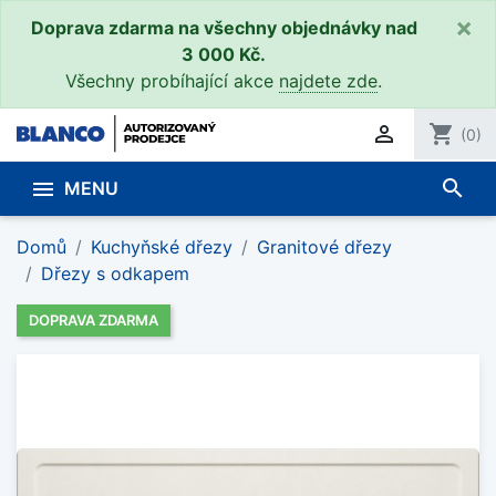
×
Doprava zdarma na všechny objednávky nad
3 000 Kč.
Všechny probíhající akce
najdete zde
.

shopping_cart
(0)
search

MENU
Domů
Kuchyňské dřezy
Granitové dřezy
Dřezy s odkapem
DOPRAVA ZDARMA