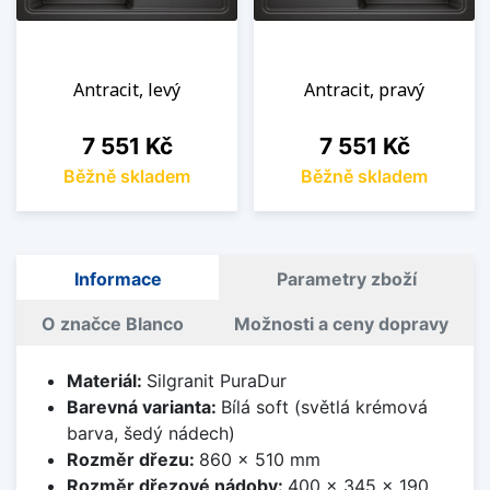
Antracit, levý
Antracit, pravý
Cena
Cena
7 551 Kč
7 551 Kč
Běžně skladem
Běžně skladem
Informace
Parametry zboží
O značce Blanco
Možnosti a ceny dopravy
Materiál:
Silgranit PuraDur
Barevná varianta:
Bílá soft (světlá krémová
barva, šedý nádech)
Rozměr dřezu:
860 x 510 mm
Rozměr dřezové nádoby:
400 x 345 x 190