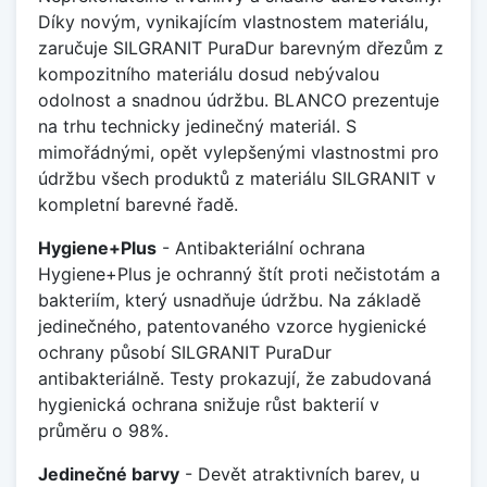
Díky novým, vynikajícím vlastnostem materiálu,
zaručuje SILGRANIT PuraDur barevným dřezům z
kompozitního materiálu dosud nebývalou
odolnost a snadnou údržbu. BLANCO prezentuje
na trhu technicky jedinečný materiál. S
mimořádnými, opět vylepšenými vlastnostmi pro
údržbu všech produktů z materiálu SILGRANIT v
kompletní barevné řadě.
Hygiene+Plus
- Antibakteriální ochrana
Hygiene+Plus je ochranný štít proti nečistotám a
bakteriím, který usnadňuje údržbu. Na základě
jedinečného, patentovaného vzorce hygienické
ochrany působí SILGRANIT PuraDur
antibakteriálně. Testy prokazují, že zabudovaná
hygienická ochrana snižuje růst bakterií v
průměru o 98%.
Jedinečné barvy
- Devět atraktivních barev, u