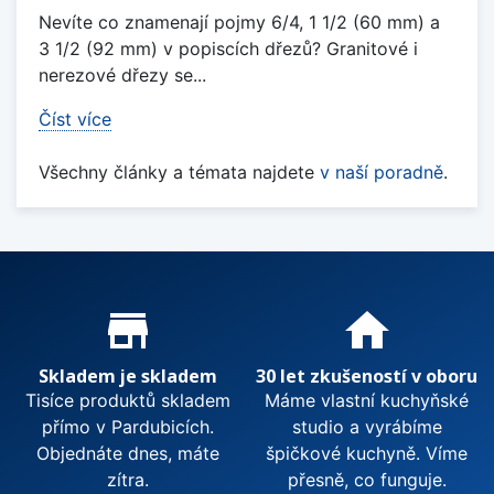
Nevíte co znamenají pojmy 6/4, 1 1/2 (60 mm) a
3 1/2 (92 mm) v popiscích dřezů? Granitové i
nerezové dřezy se...
Číst více
Všechny články a témata najdete
v naší poradně
.
Proč nakupovat u nás?
store_mall_directory
home
Skladem je skladem
30 let zkušeností v oboru
Tisíce produktů skladem
Máme vlastní kuchyňské
přímo v Pardubicích.
studio a vyrábíme
Objednáte dnes, máte
špičkové kuchyně. Víme
zítra.
přesně, co funguje.