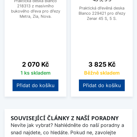
Praktická deska Blanco
218313 z masivního
Praktická dřevěná deska
bukového dřeva pro dřezy
Blanco 229421 pro dřezy
Metra, Zia, Nova.
Zenar 45 S, 5 S.
Cena
Cena
2 070 Kč
3 825 Kč
1 ks skladem
Běžně skladem
Přidat do košíku
Přidat do košíku
SOUVISEJÍCÍ ČLÁNKY Z NAŠÍ PORADNY
Nevíte jak vybrat? Nahlédněte do naší poradny a
snad najdete, co hledáte. Pokud ne, zavolejte