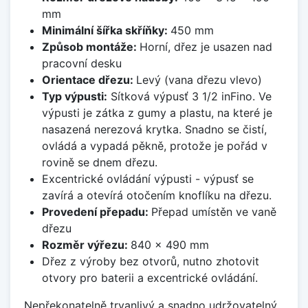
mm
Minimální šířka skříňky:
450 mm
Způsob montáže:
Horní, dřez je usazen nad
pracovní desku
Orientace dřezu:
Levý (vana dřezu vlevo)
Typ výpusti:
Sítková výpusť 3 1/2 inFino. Ve
výpusti je zátka z gumy a plastu, na které je
nasazená nerezová krytka. Snadno se čistí,
ovládá a vypadá pěkně, protože je pořád v
rovině se dnem dřezu.
Excentrické ovládání výpusti - výpusť se
zavírá a otevírá otočením knoflíku na dřezu.
Provedení přepadu:
Přepad umístěn ve vaně
dřezu
Rozměr výřezu:
840 x 490 mm
Dřez z výroby bez otvorů, nutno zhotovit
otvory pro baterii a excentrické ovládání.
Nepřekonatelně trvanlivý a snadno udržovatelný.