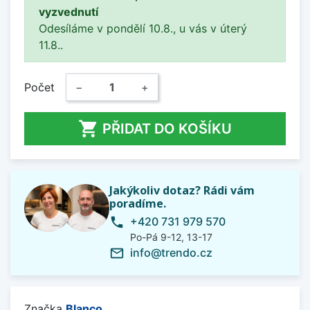
vyzvednutí
Odesíláme v pondělí 10.8., u vás v úterý
11.8..
Počet
−
+

PŘIDAT DO KOŠÍKU
Jakýkoliv dotaz? Rádi vám
poradíme.
+420 731 979 570
phone
Po-Pá 9-12, 13-17
info@trendo.cz
mail_outline
Značka
Blanco