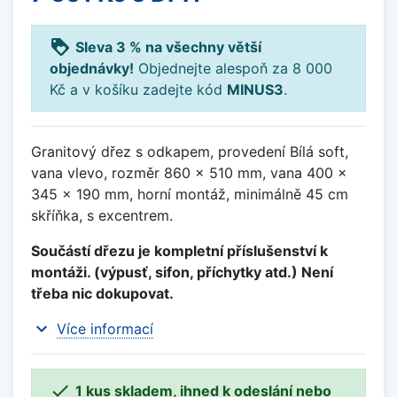
loyalty
Sleva 3 % na všechny větší
objednávky!
Objednejte alespoň za 8 000
Kč a v košíku zadejte kód
MINUS3
.
Granitový dřez s odkapem, provedení Bílá soft,
vana vlevo, rozměr 860 x 510 mm, vana 400 x
345 x 190 mm, horní montáž, minimálně 45 cm
skříňka, s excentrem.
Součástí dřezu je kompletní příslušenství k
montáži. (výpusť, sifon, příchytky atd.) Není
třeba nic dokupovat.
expand_more
Více informací

1 kus skladem, ihned k odeslání nebo