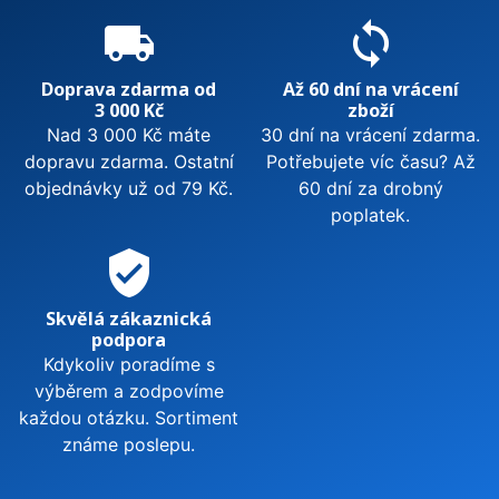
local_shipping
sync
Doprava zdarma od
Až 60 dní na vrácení
3 000 Kč
zboží
Nad 3 000 Kč máte
30 dní na vrácení zdarma.
dopravu zdarma. Ostatní
Potřebujete víc času? Až
objednávky už od 79 Kč.
60 dní za drobný
poplatek.
verified_user
Skvělá zákaznická
podpora
Kdykoliv poradíme s
výběrem a zodpovíme
každou otázku. Sortiment
známe poslepu.