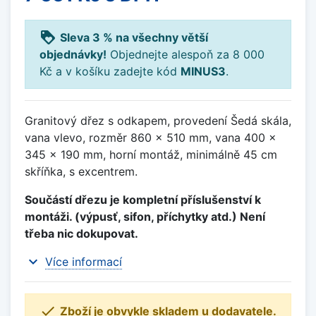
loyalty
Sleva 3 % na všechny větší
objednávky!
Objednejte alespoň za 8 000
Kč a v košíku zadejte kód
MINUS3
.
Granitový dřez s odkapem, provedení Šedá skála,
vana vlevo, rozměr 860 x 510 mm, vana 400 x
345 x 190 mm, horní montáž, minimálně 45 cm
skříňka, s excentrem.
Součástí dřezu je kompletní příslušenství k
montáži. (výpusť, sifon, příchytky atd.) Není
třeba nic dokupovat.
expand_more
Více informací

Zboží je obvykle skladem u dodavatele.