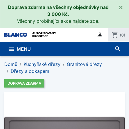
×
Doprava zdarma na všechny objednávky nad
3 000 Kč.
Všechny probíhající akce
najdete zde
.

shopping_cart
(0)
search

MENU
Domů
Kuchyňské dřezy
Granitové dřezy
Dřezy s odkapem
DOPRAVA ZDARMA