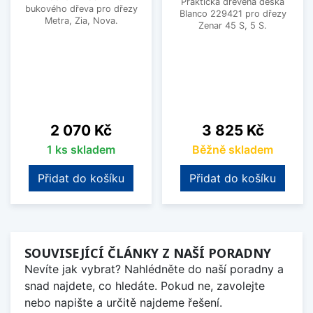
Praktická dřevěná deska
bukového dřeva pro dřezy
Blanco 229421 pro dřezy
Metra, Zia, Nova.
Zenar 45 S, 5 S.
Cena
Cena
2 070 Kč
3 825 Kč
1 ks skladem
Běžně skladem
Přidat do košíku
Přidat do košíku
SOUVISEJÍCÍ ČLÁNKY Z NAŠÍ PORADNY
Nevíte jak vybrat? Nahlédněte do naší poradny a
snad najdete, co hledáte. Pokud ne, zavolejte
nebo napište a určitě najdeme řešení.