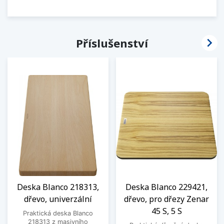

Příslušenství
Deska Blanco 218313,
Deska Blanco 229421,
dřevo, univerzální
dřevo, pro dřezy Zenar
45 S, 5 S
Praktická deska Blanco
218313 z masivního