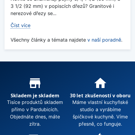
3 1/2 (92 mm) v popiscích dřezů? Granitové i
nerezové dřezy se...
Číst více
Všechny články a témata najdete
v naší poradně
.
Proč nakupovat u nás?
store_mall_directory
home
Skladem je skladem
30 let zkušeností v oboru
Tisíce produktů skladem
Máme vlastní kuchyňské
přímo v Pardubicích.
studio a vyrábíme
Objednáte dnes, máte
špičkové kuchyně. Víme
zítra.
přesně, co funguje.