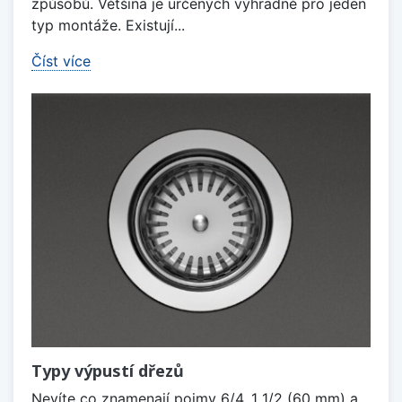
způsobů. Většina je určených výhradně pro jeden
typ montáže. Existují...
Číst více
Typy výpustí dřezů
Nevíte co znamenají pojmy 6/4, 1 1/2 (60 mm) a