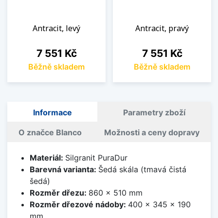
Antracit, levý
Antracit, pravý
Cena
Cena
7 551 Kč
7 551 Kč
Běžně skladem
Běžně skladem
Informace
Parametry zboží
O značce Blanco
Možnosti a ceny dopravy
Materiál:
Silgranit PuraDur
Barevná varianta:
Šedá skála (tmavá čistá
šedá)
Rozměr dřezu:
860 x 510 mm
Rozměr dřezové nádoby:
400 x 345 x 190
mm