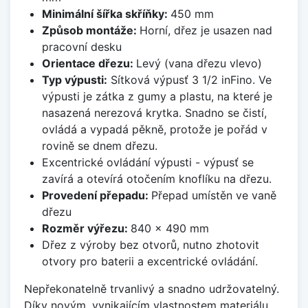
Minimální šířka skříňky:
450 mm
Způsob montáže:
Horní, dřez je usazen nad
pracovní desku
Orientace dřezu:
Levý (vana dřezu vlevo)
Typ výpusti:
Sítková výpusť 3 1/2 inFino. Ve
výpusti je zátka z gumy a plastu, na které je
nasazená nerezová krytka. Snadno se čistí,
ovládá a vypadá pěkně, protože je pořád v
rovině se dnem dřezu.
Excentrické ovládání výpusti - výpusť se
zavírá a otevírá otočením knoflíku na dřezu.
Provedení přepadu:
Přepad umístěn ve vaně
dřezu
Rozměr výřezu:
840 x 490 mm
Dřez z výroby bez otvorů, nutno zhotovit
otvory pro baterii a excentrické ovládání.
Nepřekonatelně trvanlivý a snadno udržovatelný.
Díky novým, vynikajícím vlastnostem materiálu,