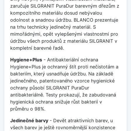
zaručuje SILGRANIT PuraDur barevným dřezům z
kompozitního materiálu dosud nebývalou
odolnost a snadnou údržbu. BLANCO prezentuje
na trhu technicky jedinečný materiál. S
mimořádnými, opět vylepšenými vlastnostmi pro
údržbu všech produktů z materiálu SILGRANIT v
kompletní barevné řadě.
Hygiene+Plus
- Antibakteriální ochrana
Hygiene+Plus je ochranný štít proti nečistotám a
bakteriím, který usnadňuje údržbu. Na základě
jedinečného, patentovaného vzorce hygienické
ochrany působí SILGRANIT PuraDur
antibakteriálně. Testy prokazují, že zabudovaná
hygienická ochrana snižuje růst bakterií v
průměru o 98%.
Jedinečné barvy
- Devět atraktivních barev, u
všech barev je ještě rovnoměrnější konzistence