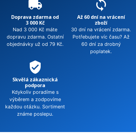
local_shipping
sync
Doprava zdarma od
Až 60 dní na vrácení
3 000 Kč
zboží
Nad 3 000 Kč máte
30 dní na vrácení zdarma.
dopravu zdarma. Ostatní
Potřebujete víc času? Až
objednávky už od 79 Kč.
60 dní za drobný
poplatek.
verified_user
Skvělá zákaznická
podpora
Kdykoliv poradíme s
výběrem a zodpovíme
každou otázku. Sortiment
známe poslepu.