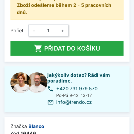
Zboží odešleme během 2 - 5 pracovních
dnů.
Počet
−
+

PŘIDAT DO KOŠÍKU
Jakýkoliv dotaz? Rádi vám
poradíme.
+420 731 979 570
phone
Po-Pá 9-12, 13-17
info@trendo.cz
mail_outline
Značka
Blanco
Kód
16446