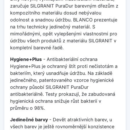
zaručuje SILGRANIT PuraDur barevným dřezům z
kompozitního materiálu dosud nebývalou
odolnost a snadnou údržbu. BLANCO prezentuje
na trhu technicky jedinečný materiál. S
mimořádnými, opět vylepšenými vlastnostmi pro
údržbu všech produktů z materiálu SILGRANIT v
kompletní barevné řadě.
Hygiene+Plus
- Antibakteriální ochrana
Hygiene+Plus je ochranný štít proti nečistotám a
bakteriím, který usnadňuje údržbu. Na základě
jedinečného, patentovaného vzorce hygienické
ochrany působí SILGRANIT PuraDur
antibakteriálně. Testy prokazují, že zabudovaná
hygienická ochrana snižuje růst bakterií v
průměru o 98%.
Jedinečné barvy
- Devět atraktivních barev, u
všech barev je ještě rovnoměrnější konzistence