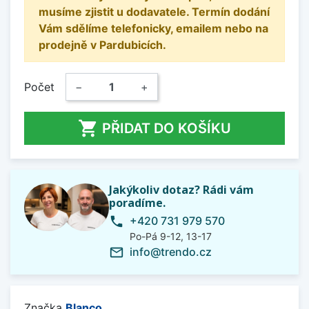
musíme zjistit u dodavatele. Termín dodání
Vám sdělíme telefonicky, emailem nebo na
prodejně v Pardubicích.
Počet
−
+

PŘIDAT DO KOŠÍKU
Jakýkoliv dotaz? Rádi vám
poradíme.
+420 731 979 570
phone
Po-Pá 9-12, 13-17
info@trendo.cz
mail_outline
Značka
Blanco