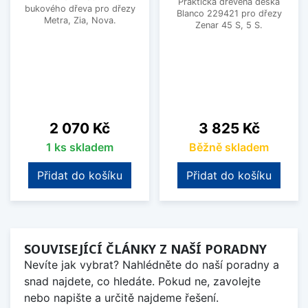
Praktická dřevěná deska
bukového dřeva pro dřezy
Blanco 229421 pro dřezy
Metra, Zia, Nova.
Zenar 45 S, 5 S.
Cena
Cena
2 070 Kč
3 825 Kč
1 ks skladem
Běžně skladem
Přidat do košíku
Přidat do košíku
SOUVISEJÍCÍ ČLÁNKY Z NAŠÍ PORADNY
Nevíte jak vybrat? Nahlédněte do naší poradny a
snad najdete, co hledáte. Pokud ne, zavolejte
nebo napište a určitě najdeme řešení.