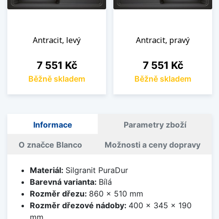
Antracit, levý
Antracit, pravý
Cena
Cena
7 551 Kč
7 551 Kč
Běžně skladem
Běžně skladem
Informace
Parametry zboží
O značce Blanco
Možnosti a ceny dopravy
Materiál:
Silgranit PuraDur
Barevná varianta:
Bílá
Rozměr dřezu:
860 x 510 mm
Rozměr dřezové nádoby:
400 x 345 x 190
mm