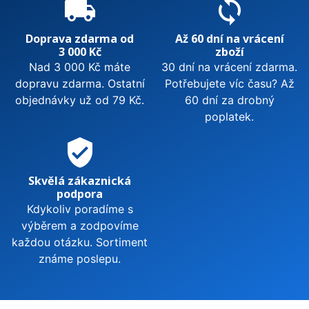
local_shipping
sync
Doprava zdarma od
Až 60 dní na vrácení
3 000 Kč
zboží
Nad 3 000 Kč máte
30 dní na vrácení zdarma.
dopravu zdarma. Ostatní
Potřebujete víc času? Až
objednávky už od 79 Kč.
60 dní za drobný
poplatek.
verified_user
Skvělá zákaznická
podpora
Kdykoliv poradíme s
výběrem a zodpovíme
každou otázku. Sortiment
známe poslepu.