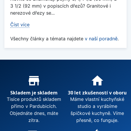
3 1/2 (92 mm) v popiscích dřezů? Granitové i
nerezové dřezy se...
Číst více
Všechny články a témata najdete
v naší poradně
.
Proč nakupovat u nás?
store_mall_directory
home
Skladem je skladem
30 let zkušeností v oboru
Tisíce produktů skladem
Máme vlastní kuchyňské
přímo v Pardubicích.
studio a vyrábíme
Objednáte dnes, máte
špičkové kuchyně. Víme
zítra.
přesně, co funguje.