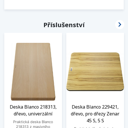

Příslušenství
Deska Blanco 218313,
Deska Blanco 229421,
dřevo, univerzální
dřevo, pro dřezy Zenar
45 S, 5 S
Praktická deska Blanco
218313 z masivního