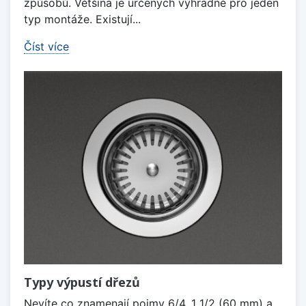
způsobů. Většina je určených výhradně pro jeden
typ montáže. Existují...
Číst více
Typy výpustí dřezů
Nevíte co znamenají pojmy 6/4, 1 1/2 (60 mm) a