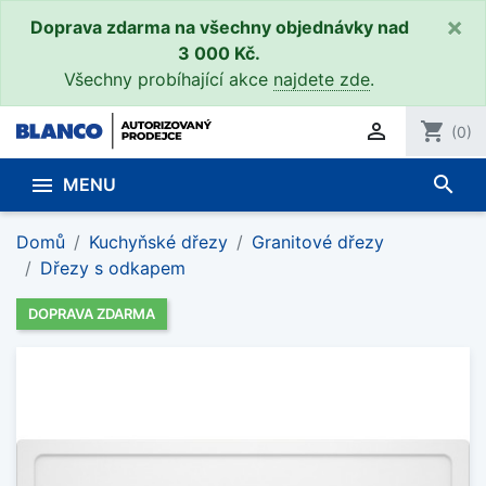
×
Doprava zdarma na všechny objednávky nad
3 000 Kč.
Všechny probíhající akce
najdete zde
.

shopping_cart
(0)
search

MENU
Domů
Kuchyňské dřezy
Granitové dřezy
Dřezy s odkapem
DOPRAVA ZDARMA