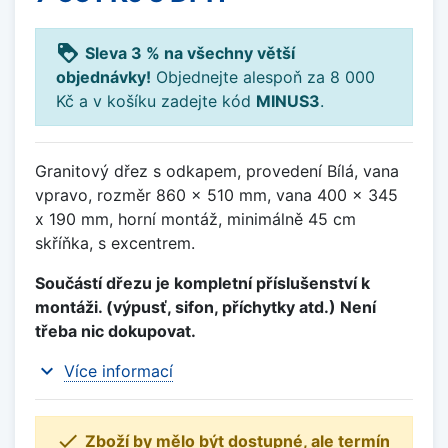
loyalty
Sleva 3 % na všechny větší
objednávky!
Objednejte alespoň za 8 000
Kč a v košíku zadejte kód
MINUS3
.
Granitový dřez s odkapem, provedení Bílá, vana
vpravo, rozměr 860 x 510 mm, vana 400 x 345
x 190 mm, horní montáž, minimálně 45 cm
skříňka, s excentrem.
Součástí dřezu je kompletní příslušenství k
montáži. (výpusť, sifon, příchytky atd.) Není
třeba nic dokupovat.
expand_more
Více informací

Zboží by mělo být dostupné, ale termín