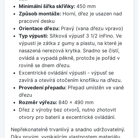
Minimální šířka skříňky:
450 mm
Způsob montáže:
Horní, dřez je usazen nad
pracovní desku
Orientace dřezu:
Pravý (vana dřezu vpravo)
Typ výpusti:
Sítková výpusť 3 1/2 inFino. Ve
výpusti je zátka z gumy a plastu, na které je
nasazená nerezová krytka. Snadno se čistí,
ovládá a vypadá pěkně, protože je pořád v
rovině se dnem dřezu.
Excentrické ovládání výpusti - výpusť se
zavírá a otevírá otočením knoflíku na dřezu.
Provedení přepadu:
Přepad umístěn ve vaně
dřezu
Rozměr výřezu:
840 x 490 mm
Dřez z výroby bez otvorů, nutno zhotovit
otvory pro baterii a excentrické ovládání.
Nepřekonatelně trvanlivý a snadno udržovatelný.
Díky novým, vynikajícím vlastnostem materiálu,