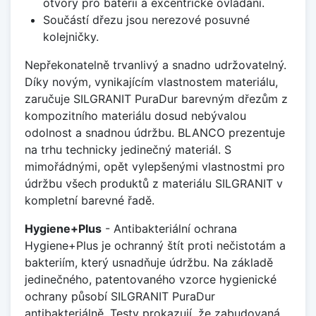
otvory pro baterii a excentrické ovládání.
Součástí dřezu jsou nerezové posuvné
kolejničky.
Nepřekonatelně trvanlivý a snadno udržovatelný.
Díky novým, vynikajícím vlastnostem materiálu,
zaručuje SILGRANIT PuraDur barevným dřezům z
kompozitního materiálu dosud nebývalou
odolnost a snadnou údržbu. BLANCO prezentuje
na trhu technicky jedinečný materiál. S
mimořádnými, opět vylepšenými vlastnostmi pro
údržbu všech produktů z materiálu SILGRANIT v
kompletní barevné řadě.
Hygiene+Plus
- Antibakteriální ochrana
Hygiene+Plus je ochranný štít proti nečistotám a
bakteriím, který usnadňuje údržbu. Na základě
jedinečného, patentovaného vzorce hygienické
ochrany působí SILGRANIT PuraDur
antibakteriálně. Testy prokazují, že zabudovaná