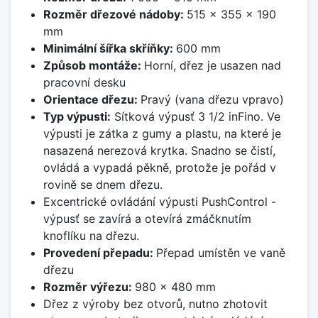
Rozměr dřezové nádoby:
515 x 355 x 190
mm
Minimální šířka skříňky:
600 mm
Způsob montáže:
Horní, dřez je usazen nad
pracovní desku
Orientace dřezu:
Pravý (vana dřezu vpravo)
Typ výpusti:
Sítková výpusť 3 1/2 inFino. Ve
výpusti je zátka z gumy a plastu, na které je
nasazená nerezová krytka. Snadno se čistí,
ovládá a vypadá pěkně, protože je pořád v
rovině se dnem dřezu.
Excentrické ovládání výpusti PushControl -
výpusť se zavírá a otevírá zmáčknutím
knoflíku na dřezu.
Provedení přepadu:
Přepad umístěn ve vaně
dřezu
Rozměr výřezu:
980 x 480 mm
Dřez z výroby bez otvorů, nutno zhotovit