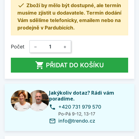

Zboží by mělo být dostupné, ale termín
musíme zjistit u dodavatele. Termín dodání
Vám sdělíme telefonicky, emailem nebo na
prodejně v Pardubicích.
Počet
−
+

PŘIDAT DO KOŠÍKU
Jakýkoliv dotaz? Rádi vám
poradíme.
+420 731 979 570
phone
Po-Pá 9-12, 13-17
info@trendo.cz
mail_outline