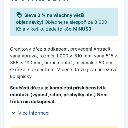
loyalty
Sleva 3 % na všechny větší
objednávky!
Objednejte alespoň za 8 000
Kč a v košíku zadejte kód
MINUS3
.
Granitový dřez s odkapem, provedení Antracit,
vana vpravo, rozměr 1 000 x 510 mm, vana 515 x
355 x 190 mm, horní montáž, minimálně 60 cm
skříňka, s excentrem. V ceně dřezu jsou nerezové
kolejničky.
Součástí dřezu je kompletní příslušenství k
montáži. (výpusť, sifon, příchytky atd.) Není
třeba nic dokupovat.
expand_more
Více informací