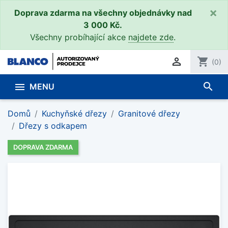
×
Doprava zdarma na všechny objednávky nad
3 000 Kč.
Všechny probíhající akce
najdete zde
.

shopping_cart
(0)
search

MENU
Domů
Kuchyňské dřezy
Granitové dřezy
Dřezy s odkapem
DOPRAVA ZDARMA