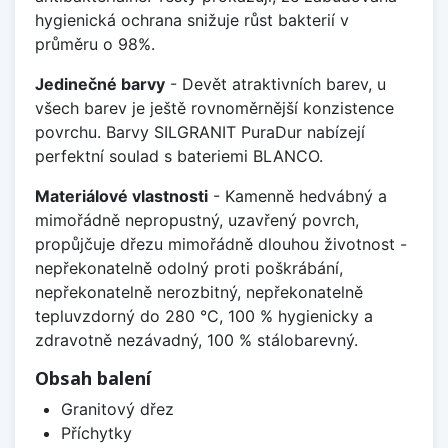
hygienická ochrana snižuje růst bakterií v
průměru o 98%.
Jedinečné barvy
- Devět atraktivních barev, u
všech barev je ještě rovnoměrnější konzistence
povrchu. Barvy SILGRANIT PuraDur nabízejí
perfektní soulad s bateriemi BLANCO.
Materiálové vlastnosti
- Kamenně hedvábný a
mimořádně nepropustný, uzavřený povrch,
propůjčuje dřezu mimořádně dlouhou životnost -
nepřekonatelně odolný proti poškrábání,
nepřekonatelně nerozbitný, nepřekonatelně
tepluvzdorný do 280 °C, 100 % hygienicky a
zdravotně nezávadný, 100 % stálobarevný.
Obsah balení
Granitový dřez
Příchytky