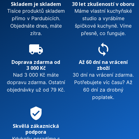
Skladem je skladem
30 let zkušeností v oboru
Tisíce produktů skladem
Máme vlastní kuchyňské
přímo v Pardubicích.
studio a vyrábíme
Objednáte dnes, máte
špičkové kuchyně. Víme
zítra.
přesně, co funguje.
local_shipping
sync
Doprava zdarma od
Až 60 dní na vrácení
3 000 Kč
zboží
Nad 3 000 Kč máte
30 dní na vrácení zdarma.
dopravu zdarma. Ostatní
Potřebujete víc času? Až
objednávky už od 79 Kč.
60 dní za drobný
poplatek.
verified_user
Skvělá zákaznická
podpora
Kdykoliv poradíme s