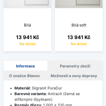
Bílá
Bílá soft
Cena
Cena
13 941 Kč
13 941 Kč
Na dotaz
Na dotaz
Informace
Parametry zboží
O značce Blanco
Možnosti a ceny dopravy
Materiál:
Silgranit PuraDur
Barevná varianta:
Antracit (černá se
stříbrnými třpytkami)
Rozměr dřezu:
1 000 x 510 mm