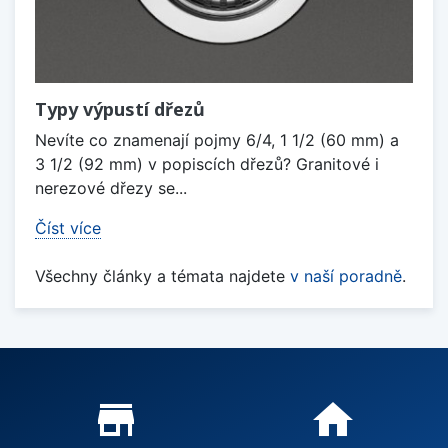
Typy výpustí dřezů
Nevíte co znamenají pojmy 6/4, 1 1/2 (60 mm) a
3 1/2 (92 mm) v popiscích dřezů? Granitové i
nerezové dřezy se...
Číst více
Všechny články a témata najdete
v naší poradně
.
Proč nakupovat u nás?
store_mall_directory
home