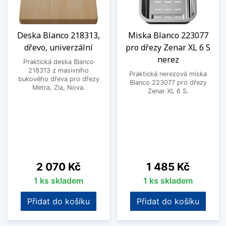
Deska Blanco 218313,
Miska Blanco 223077
dřevo, univerzální
pro dřezy Zenar XL 6 S
nerez
Praktická deska Blanco
218313 z masivního
Praktická nerezová miska
bukového dřeva pro dřezy
Blanco 223077 pro dřezy
Metra, Zia, Nova.
Zenar XL 6 S.
Cena
Cena
2 070 Kč
1 485 Kč
1 ks skladem
1 ks skladem
Přidat do košíku
Přidat do košíku