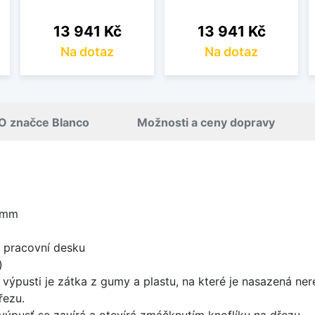
Cena
Cena
13 941 Kč
13 941 Kč
Na dotaz
Na dotaz
O značce Blanco
Možnosti a ceny dopravy
 mm
d pracovní desku
)
 výpusti je zátka z gumy a plastu, na které je nasazená ne
řezu.
výpusť se zavírá a otevírá zmáčknutím knoflíku na dřezu.