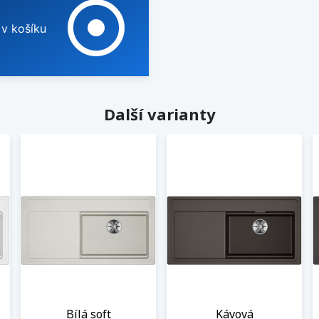
adjust
 v košíku
Další varianty
Bílá soft
Kávová