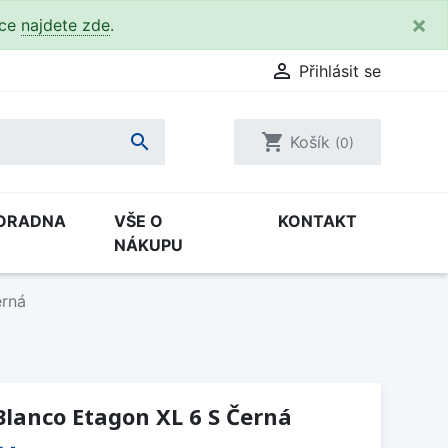
×
kce
najdete zde
.

Přihlásit se

shopping_cart
Košík
(0)
ORADNA
VŠE O
KONTAKT
NÁKUPU
erná
lanco Etagon XL 6 S Černá