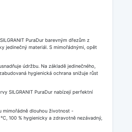
je SILGRANIT PuraDur barevným dřezům z
y jedinečný materiál. S mimořádnými, opět
ý usnadňuje údržbu. Na základě jedinečného,
zabudovaná hygienická ochrana snižuje růst
arvy SILGRANIT PuraDur nabízejí perfektní
u mimořádně dlouhou životnost -
 °C, 100 % hygienicky a zdravotně nezávadný,