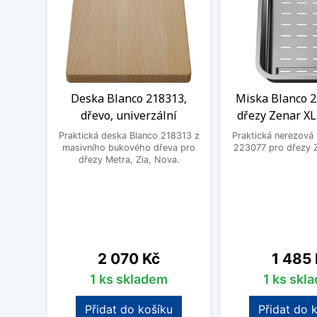
Deska Blanco 218313,
Miska Blanco 2
dřevo, univerzální
dřezy Zenar XL
Praktická deska Blanco 218313 z
Praktická nerezová
masivního bukového dřeva pro
223077 pro dřezy Z
dřezy Metra, Zia, Nova.
Cena
Cena
2 070 Kč
1 485
1 ks skladem
1 ks skl
Přidat do košíku
Přidat do 