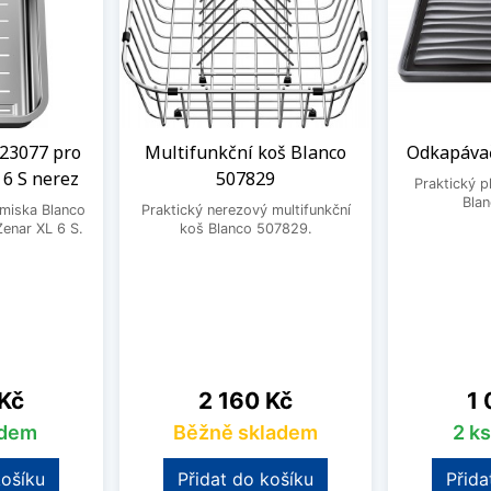
23077 pro
Multifunkční koš Blanco
Odkapávač
 6 S nerez
507829
Praktický 
Bla
 miska Blanco
Praktický nerezový multifunkční
enar XL 6 S.
koš Blanco 507829.
Cena
Ce
 Kč
2 160 Kč
1 
adem
Běžně skladem
2 k
košíku
Přidat do košíku
Přida