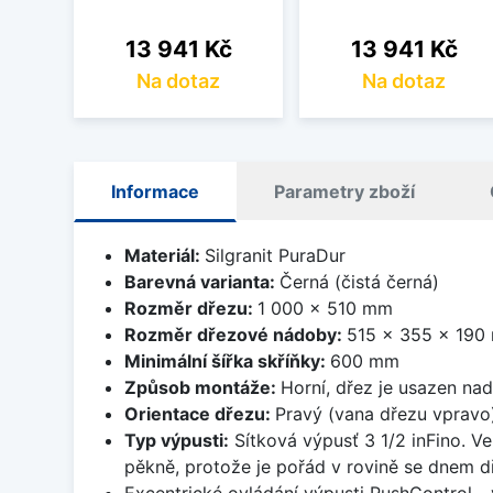
Cena
Cena
13 941 Kč
13 941 Kč
Na dotaz
Na dotaz
Informace
Parametry zboží
Materiál:
Silgranit PuraDur
Barevná varianta:
Černá (čistá černá)
Rozměr dřezu:
1 000 x 510 mm
Rozměr dřezové nádoby:
515 x 355 x 190
Minimální šířka skříňky:
600 mm
Způsob montáže:
Horní, dřez je usazen na
Orientace dřezu:
Pravý (vana dřezu vpravo
Typ výpusti:
Sítková výpusť 3 1/2 inFino. Ve
pěkně, protože je pořád v rovině se dnem d
Excentrické ovládání výpusti PushControl - 