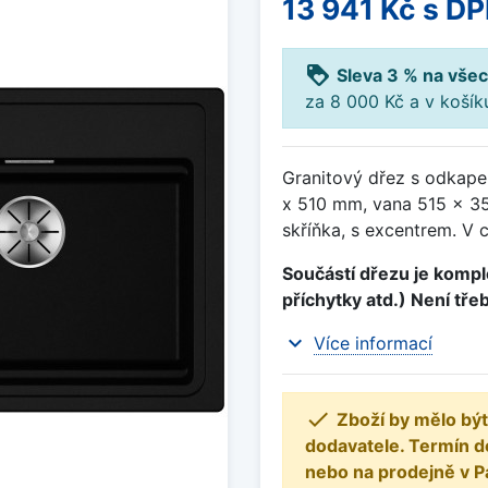
13 941 Kč
s D
loyalty
Sleva 3 % na všec
za 8 000 Kč a v koší
Granitový dřez s odkape
x 510 mm, vana 515 x 3
skříňka, s excentrem. V 
Součástí dřezu je komple
příchytky atd.) Není tře
expand_more
Více informací

Zboží by mělo být
dodavatele. Termín d
nebo na prodejně v P