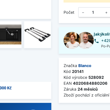
Počet
−
+
Jakýkol
+420
phone
Po-Pá
Značka
Blanco
Kód
20141
Kód výrobce
528092
EAN
4020684880206
000 Kč
Záruka
24 měsíců
Zboží pochází z oficiální