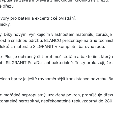
ě dřezu
vory pro baterii a excentrické ovládání.
ničky.
ý. Díky novým, vynikajícím vlastnostem materiálu, zaruču
ost a snadnou údržbu. BLANCO prezentuje na trhu technick
uktů z materiálu SILGRANIT v kompletní barevné řadě.
e+Plus je ochranný štít proti nečistotám a bakteriím, kter
í SILGRANIT PuraDur antibakteriálně. Testy prokazují, že 
 všech barev je ještě rovnoměrnější konzistence povrchu. B
imořádně nepropustný, uzavřený povrch, propůjčuje dřez
konatelně nerozbitný, nepřekonatelně tepluvzdorný do 280