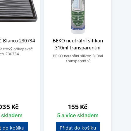
 Blanco 230734
BEKO neutrální silikon
Čisti
310ml transparentní
plastový odkapávač
nco 230734.
BEKO neutrální silikon 310ml
Čistic
transparentní
Fragr
Frank
vodní 
a po
pos
o
na
Cena
035 Kč
155 Kč
s skladem
5 a více skladem
t do košíku
Přidat do košíku