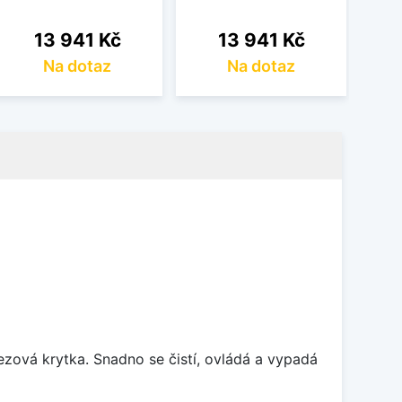
Cena
Cena
13 941 Kč
13 941 Kč
Na dotaz
Na dotaz
rezová krytka. Snadno se čistí, ovládá a vypadá