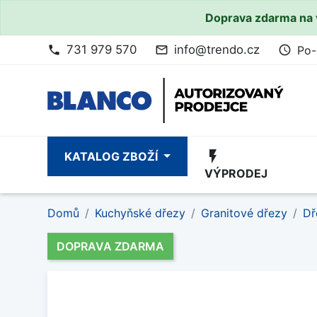
Doprava zdarma na 
731 979 570
info@trendo.cz
Po-
phone
mail_outline
access_time
flash_on
KATALOG ZBOŽÍ
VÝPRODEJ
Domů
Kuchyňské dřezy
Granitové dřezy
Dř
DOPRAVA ZDARMA