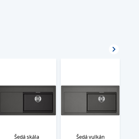

Šedá skála
Šedá vulkán