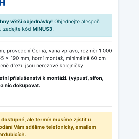
PH
hny větší objednávky!
Objednejte alespoň
ku zadejte kód
MINUS3
.
m, provedení Černá, vana vpravo, rozměr 1 000
55 x 190 mm, horní montáž, minimálně 60 cm
ceně dřezu jsou nerezové kolejničky.
tní příslušenství k montáži. (výpusť, sifon,
ba nic dokupovat.
 dostupné, ale termín musíme zjistit u
odání Vám sdělíme telefonicky, emailem
ardubicích.