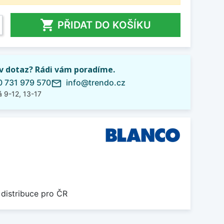

PŘIDAT DO KOŠÍKU
iv dotaz? Rádi vám poradíme.
 731 979 570
info@trendo.cz
mail_outline
 9-12, 13-17
 distribuce pro ČR