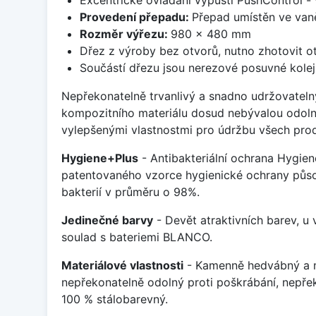
Provedení přepadu:
Přepad umístěn ve van
Rozměr výřezu:
980 x 480 mm
Dřez z výroby bez otvorů, nutno zhotovit ot
Součástí dřezu jsou nerezové posuvné kolej
Nepřekonatelně trvanlivý a snadno udržovateln
kompozitního materiálu dosud nebývalou odoln
vylepšenými vlastnostmi pro údržbu všech prod
Hygiene+Plus
- Antibakteriální ochrana Hygien
patentovaného vzorce hygienické ochrany působ
bakterií v průměru o 98%.
Jedinečné barvy
- Devět atraktivních barev, u
soulad s bateriemi BLANCO.
Materiálové vlastnosti
- Kamenně hedvábný a m
nepřekonatelně odolný proti poškrábání, nepře
100 % stálobarevný.