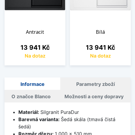
Antracit
Bílá
Cena
Cena
13 941 Kč
13 941 Kč
Na dotaz
Na dotaz
Informace
Parametry zboží
O značce Blanco
Možnosti a ceny dopravy
Materiál:
Silgranit PuraDur
Barevná varianta:
Šedá skála (tmavá čistá
šedá)
Rozměr dřezu:
1 000 x 510 mm