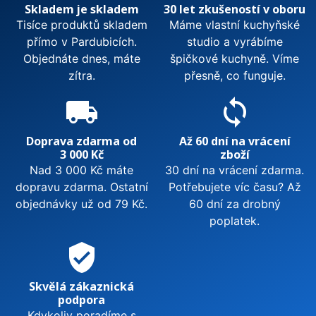
Skladem je skladem
30 let zkušeností v oboru
Tisíce produktů skladem
Máme vlastní kuchyňské
přímo v Pardubicích.
studio a vyrábíme
Objednáte dnes, máte
špičkové kuchyně. Víme
zítra.
přesně, co funguje.
local_shipping
sync
Doprava zdarma od
Až 60 dní na vrácení
3 000 Kč
zboží
Nad 3 000 Kč máte
30 dní na vrácení zdarma.
dopravu zdarma. Ostatní
Potřebujete víc času? Až
objednávky už od 79 Kč.
60 dní za drobný
poplatek.
verified_user
Skvělá zákaznická
podpora
Kdykoliv poradíme s