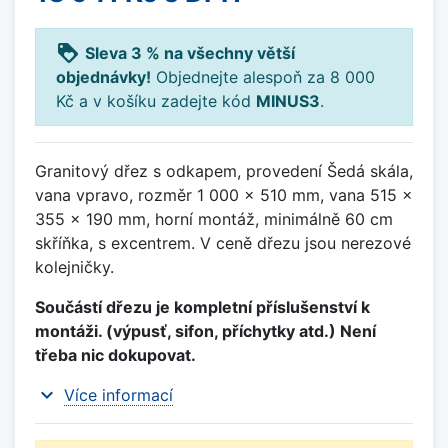
loyalty
Sleva 3 % na všechny větší
objednávky!
Objednejte alespoň za 8 000
Kč a v košíku zadejte kód
MINUS3
.
Granitový dřez s odkapem, provedení Šedá skála,
vana vpravo, rozměr 1 000 x 510 mm, vana 515 x
355 x 190 mm, horní montáž, minimálně 60 cm
skříňka, s excentrem. V ceně dřezu jsou nerezové
kolejničky.
Součástí dřezu je kompletní příslušenství k
montáži. (výpusť, sifon, příchytky atd.) Není
třeba nic dokupovat.
expand_more
Více informací