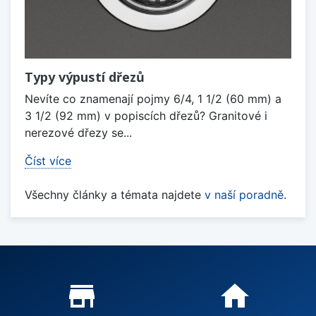
Typy výpustí dřezů
Nevíte co znamenají pojmy 6/4, 1 1/2 (60 mm) a
3 1/2 (92 mm) v popiscích dřezů? Granitové i
nerezové dřezy se...
Číst více
Všechny články a témata najdete
v naší poradně
.
Proč nakupovat u nás?
store_mall_directory
home