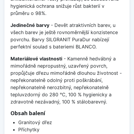
hygienická ochrana snižuje růst bakterií v
průměru o 98%.
Jedinečné barvy
- Devět atraktivních barev, u
všech barev je ještě rovnoměrnější konzistence
povrchu. Barvy SILGRANIT PuraDur nabízejí
perfektní soulad s bateriemi BLANCO.
Materiálové vlastnosti
- Kamenně hedvábný a
mimořádně nepropustný, uzavřený povrch,
propůjčuje dřezu mimořádně dlouhou životnost -
nepřekonatelně odolný proti poškrábání,
nepřekonatelně nerozbitný, nepřekonatelně
tepluvzdorný do 280 °C, 100 % hygienicky a
zdravotně nezávadný, 100 % stálobarevný.
Obsah balení
Granitový dřez
Příchytky