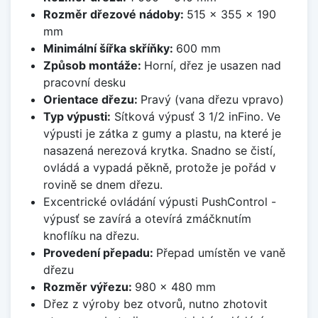
Rozměr dřezové nádoby:
515 x 355 x 190
mm
Minimální šířka skříňky:
600 mm
Způsob montáže:
Horní, dřez je usazen nad
pracovní desku
Orientace dřezu:
Pravý (vana dřezu vpravo)
Typ výpusti:
Sítková výpusť 3 1/2 inFino. Ve
výpusti je zátka z gumy a plastu, na které je
nasazená nerezová krytka. Snadno se čistí,
ovládá a vypadá pěkně, protože je pořád v
rovině se dnem dřezu.
Excentrické ovládání výpusti PushControl -
výpusť se zavírá a otevírá zmáčknutím
knoflíku na dřezu.
Provedení přepadu:
Přepad umístěn ve vaně
dřezu
Rozměr výřezu:
980 x 480 mm
Dřez z výroby bez otvorů, nutno zhotovit