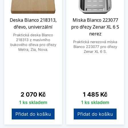
Deska Blanco 218313,
Miska Blanco 223077
dřevo, univerzální
pro dřezy Zenar XL 6 S
nerez
Praktická deska Blanco
218313 z masivního
Praktická nerezová miska
bukového dřeva pro dřezy
Blanco 223077 pro dřezy
Metra, Zia, Nova.
Zenar XL 6 S.
Cena
Cena
2 070 Kč
1 485 Kč
1 ks skladem
1 ks skladem
Přidat do košíku
Přidat do košíku