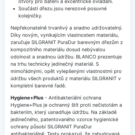
otvory pro baterii a excentrické ovládání.
Součástí dřezu jsou nerezové posuvné
kolejničky.
Nepřekonatelně trvanlivý a snadno udržovatelný.
Díky novým, vynikajícím vlastnostem materiálu,
zaručuje SILGRANIT PuraDur barevným dřezům z
kompozitního materiálu dosud nebývalou
odolnost a snadnou údržbu. BLANCO prezentuje
na trhu technicky jedinečný materiál. S
mimořádnými, opět vylepšenými vlastnostmi pro
údržbu všech produktů z materiálu SILGRANIT v
kompletní barevné řadě.
Hygiene+Plus
- Antibakteriální ochrana
Hygiene+Plus je ochranný štít proti nečistotám a
bakteriím, který usnadňuje údržbu. Na základě
jedinečného, patentovaného vzorce hygienické
ochrany působí SILGRANIT PuraDur
antibakteriálně. Testy prokazují, že zabudovaná