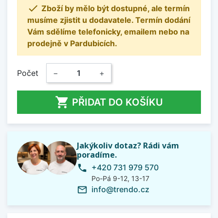

Zboží by mělo být dostupné, ale termín
musíme zjistit u dodavatele. Termín dodání
Vám sdělíme telefonicky, emailem nebo na
prodejně v Pardubicích.
Počet
−
+

PŘIDAT DO KOŠÍKU
Jakýkoliv dotaz? Rádi vám
poradíme.
+420 731 979 570
phone
Po-Pá 9-12, 13-17
info@trendo.cz
mail_outline