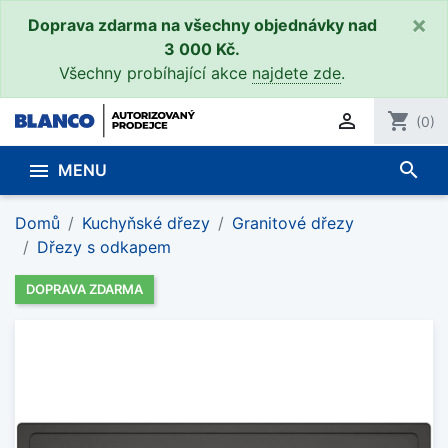
×
Doprava zdarma na všechny objednávky nad
3 000 Kč.
Všechny probíhající akce
najdete zde
.

shopping_cart
(0)
search

MENU
Domů
Kuchyňské dřezy
Granitové dřezy
Dřezy s odkapem
DOPRAVA ZDARMA