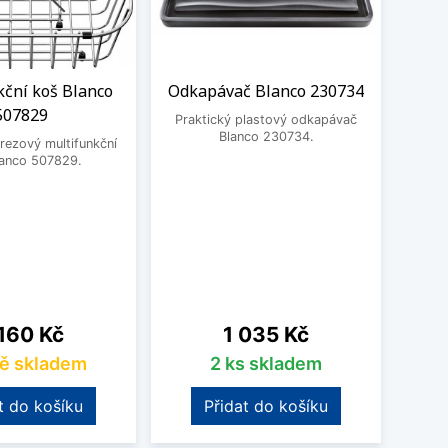
kční koš Blanco
Odkapávač Blanco 230734
BE
507829
3
Praktický plastový odkapávač
Blanco 230734.
rezový multifunkční
BEK
lanco 507829.
na
Cena
160 Kč
1 035 Kč
ě skladem
2 ks skladem
t do košíku
Přidat do košíku