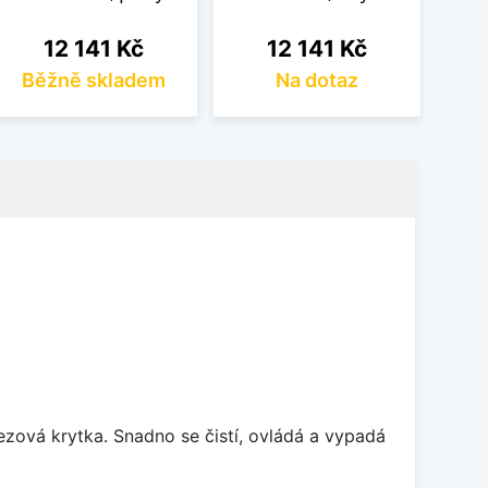
Cena
Cena
12 141 Kč
12 141 Kč
Běžně skladem
Na dotaz
rezová krytka. Snadno se čistí, ovládá a vypadá