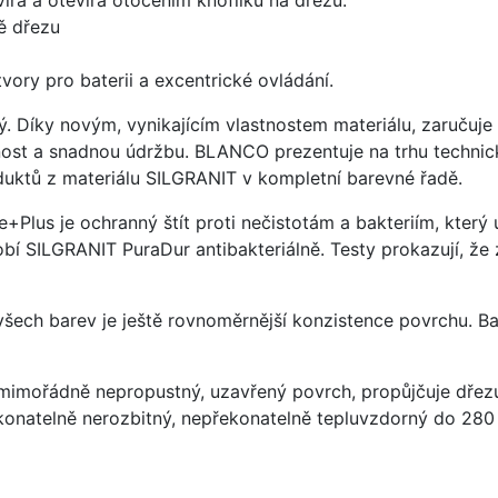
ě dřezu
vory pro baterii a excentrické ovládání.
ý. Díky novým, vynikajícím vlastnostem materiálu, zaruču
ost a snadnou údržbu. BLANCO prezentuje na trhu technick
uktů z materiálu SILGRANIT v kompletní barevné řadě.
e+Plus je ochranný štít proti nečistotám a bakteriím, kter
í SILGRANIT PuraDur antibakteriálně. Testy prokazují, že 
 všech barev je ještě rovnoměrnější konzistence povrchu. B
imořádně nepropustný, uzavřený povrch, propůjčuje dřez
konatelně nerozbitný, nepřekonatelně tepluvzdorný do 280