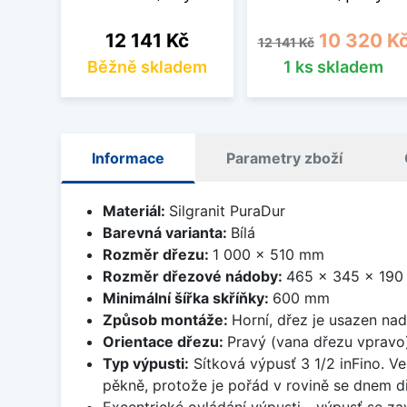
Cena
Běžná cena
Cena
12 141 Kč
10 320 K
12 141 Kč
Běžně skladem
1 ks skladem
Informace
Parametry zboží
Materiál:
Silgranit PuraDur
Barevná varianta:
Bílá
Rozměr dřezu:
1 000 x 510 mm
Rozměr dřezové nádoby:
465 x 345 x 19
Minimální šířka skříňky:
600 mm
Způsob montáže:
Horní, dřez je usazen na
Orientace dřezu:
Pravý (vana dřezu vpravo
Typ výpusti:
Sítková výpusť 3 1/2 inFino. Ve
pěkně, protože je pořád v rovině se dnem d
Excentrické ovládání výpusti - výpusť se zav