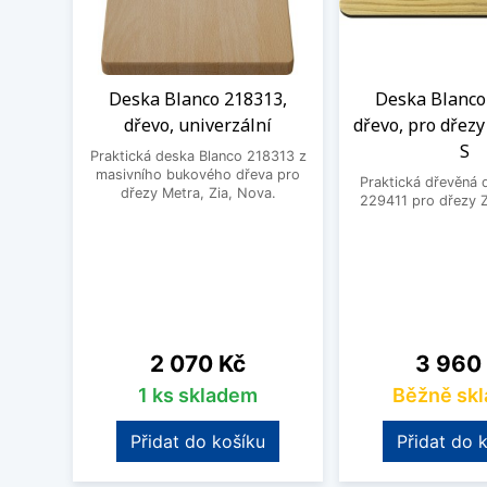
Deska Blanco 218313,
Deska Blanco
dřevo, univerzální
dřevo, pro dřezy
S
Praktická deska Blanco 218313 z
masivního bukového dřeva pro
Praktická dřevěná 
dřezy Metra, Zia, Nova.
229411 pro dřezy Z
Cena
Cena
2 070 Kč
3 960
1 ks skladem
Běžně sk
Přidat do košíku
Přidat do 