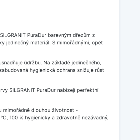
je SILGRANIT PuraDur barevným dřezům z
y jedinečný materiál. S mimořádnými, opět
ý usnadňuje údržbu. Na základě jedinečného,
zabudovaná hygienická ochrana snižuje růst
arvy SILGRANIT PuraDur nabízejí perfektní
u mimořádně dlouhou životnost -
 °C, 100 % hygienicky a zdravotně nezávadný,