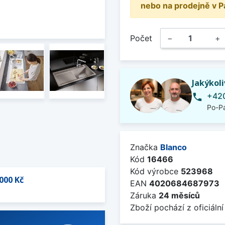
nebo na prodejně v P
Počet
−
+
Jakýkol
+420
phone
Po-Pá
Značka
Blanco
Kód
16466
Kód výrobce
523968
000 Kč
EAN
4020684687973
Záruka
24 měsíců
Zboží pochází z oficiální