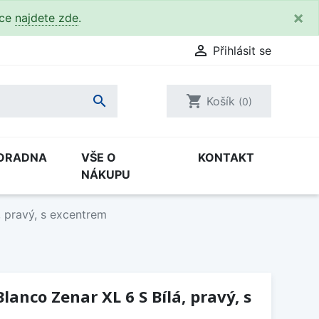
×
kce
najdete zde
.

Přihlásit se

shopping_cart
Košík
(0)
ORADNA
VŠE O
KONTAKT
NÁKUPU
, pravý, s excentrem
anco Zenar XL 6 S Bílá, pravý, s