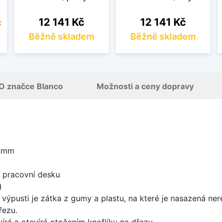
Cena
Cena
č
12 141 Kč
12 141 Kč
Běžně skladem
Běžně skladem
O značce Blanco
Možnosti a ceny dopravy
0 mm
d pracovní desku
)
 výpusti je zátka z gumy a plastu, na které je nasazená ne
řezu.
írá a otevírá otočením knoflíku na dřezu.