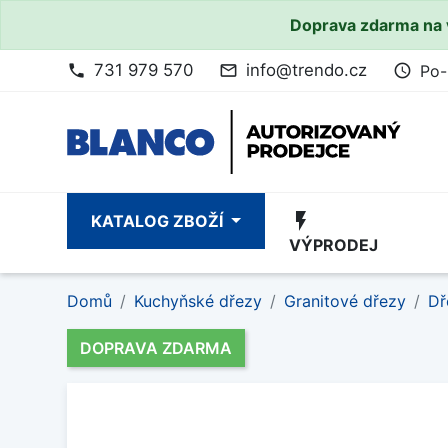
Doprava zdarma na 
731 979 570
info@trendo.cz
Po-
phone
mail_outline
access_time
flash_on
KATALOG ZBOŽÍ
VÝPRODEJ
Domů
Kuchyňské dřezy
Granitové dřezy
Dř
DOPRAVA ZDARMA