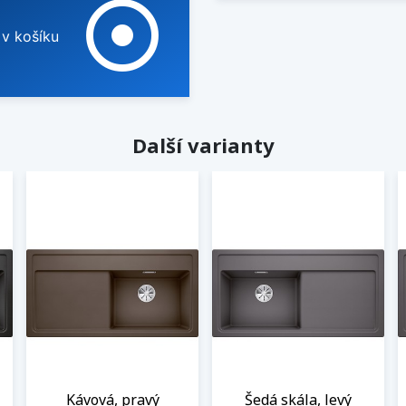
adjust
 v košíku
Další varianty
Kávová, pravý
Šedá skála, levý