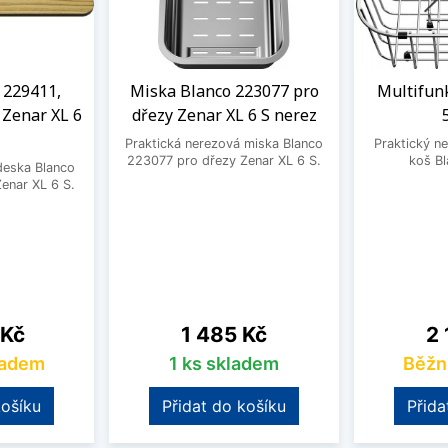
 229411,
Miska Blanco 223077 pro
Multifun
 Zenar XL 6
dřezy Zenar XL 6 S nerez
Praktická nerezová miska Blanco
Praktický ne
223077 pro dřezy Zenar XL 6 S.
koš B
deska Blanco
enar XL 6 S.
Cena
Ce
 Kč
1 485 Kč
2 
ladem
1 ks skladem
Běžn
košíku
Přidat do košíku
Přida