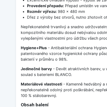
Provedení přepadu:
Přepad umístěn ve van
Rozměr výřezu:
980 x 480 mm
Dřez z výroby bez otvorů, nutno zhotovit ot
Nepřekonatelně trvanlivý a snadno udržovateln
kompozitního materiálu dosud nebývalou odoln
vylepšenými vlastnostmi pro údržbu všech prod
Hygiene+Plus
- Antibakteriální ochrana Hygien
patentovaného vzorce hygienické ochrany působ
bakterií v průměru o 98%.
Jedinečné barvy
- Devět atraktivních barev, u
soulad s bateriemi BLANCO.
Materiálové vlastnosti
- Kamenně hedvábný a m
nepřekonatelně odolný proti poškrábání, nepře
100 % stálobarevný.
Obsah balení