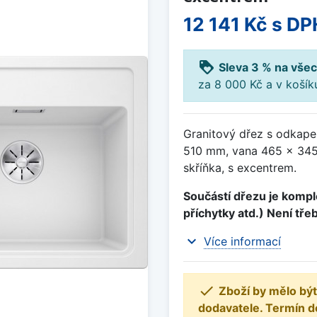
12 141 Kč
s DP
loyalty
Sleva 3 % na všec
za 8 000 Kč a v koší
Granitový dřez s odkape
510 mm, vana 465 x 345
skříňka, s excentrem.
Součástí dřezu je komple
příchytky atd.) Není tře
expand_more
Více informací

Zboží by mělo být
dodavatele. Termín d