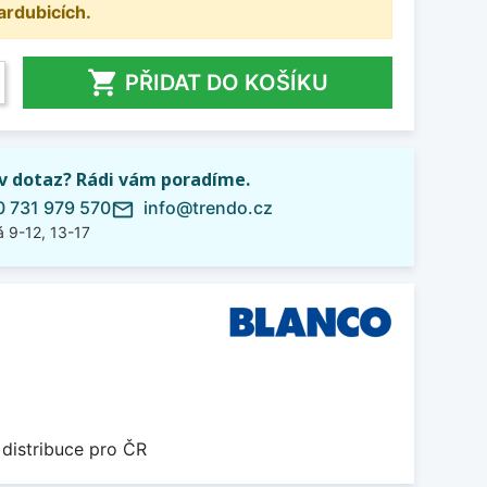
ardubicích.

PŘIDAT DO KOŠÍKU
iv dotaz? Rádi vám poradíme.
 731 979 570
info@trendo.cz
mail_outline
 9-12, 13-17
 distribuce pro ČR