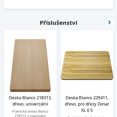

Příslušenství
Deska Blanco 218313,
Deska Blanco 229411,
dřevo, univerzální
dřevo, pro dřezy Zenar
XL 6 S
Praktická deska Blanco
218313 z masivního