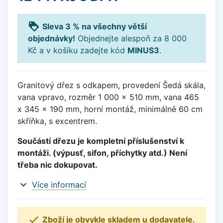
loyalty
Sleva 3 % na všechny větší
objednávky!
Objednejte alespoň za 8 000
Kč a v košíku zadejte kód
MINUS3
.
Granitový dřez s odkapem, provedení Šedá skála,
vana vpravo, rozměr 1 000 x 510 mm, vana 465
x 345 x 190 mm, horní montáž, minimálně 60 cm
skříňka, s excentrem.
Součástí dřezu je kompletní příslušenství k
montáži. (výpusť, sifon, příchytky atd.) Není
třeba nic dokupovat.
expand_more
Více informací

Zboží je obvykle skladem u dodavatele.