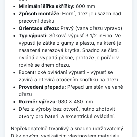
Minimální šířka skříňky:
600 mm
Způsob montáže:
Horní, dřez je usazen nad
pracovní desku
Orientace dřezu:
Pravý (vana dřezu vpravo)
Typ výpusti:
Sítková výpusť 3 1/2 inFino. Ve
výpusti je zátka z gumy a plastu, na které je
nasazená nerezová krytka. Snadno se čistí,
ovládá a vypadá pěkně, protože je pořád v
rovině se dnem dřezu.
Excentrické ovládání výpusti - výpusť se
zavírá a otevírá otočením knoflíku na dřezu.
Provedení přepadu:
Přepad umístěn ve vaně
dřezu
Rozměr výřezu:
980 x 480 mm
Dřez z výroby bez otvorů, nutno zhotovit
otvory pro baterii a excentrické ovládání.
Nepřekonatelně trvanlivý a snadno udržovatelný.
Díky novým, vynikajícím vlastnostem materiálu,