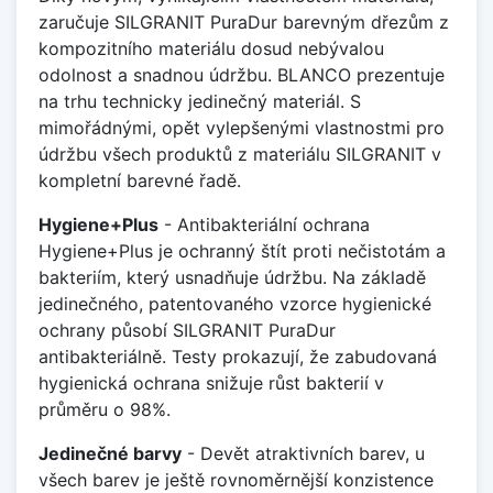
zaručuje SILGRANIT PuraDur barevným dřezům z
kompozitního materiálu dosud nebývalou
odolnost a snadnou údržbu. BLANCO prezentuje
na trhu technicky jedinečný materiál. S
mimořádnými, opět vylepšenými vlastnostmi pro
údržbu všech produktů z materiálu SILGRANIT v
kompletní barevné řadě.
Hygiene+Plus
- Antibakteriální ochrana
Hygiene+Plus je ochranný štít proti nečistotám a
bakteriím, který usnadňuje údržbu. Na základě
jedinečného, patentovaného vzorce hygienické
ochrany působí SILGRANIT PuraDur
antibakteriálně. Testy prokazují, že zabudovaná
hygienická ochrana snižuje růst bakterií v
průměru o 98%.
Jedinečné barvy
- Devět atraktivních barev, u
všech barev je ještě rovnoměrnější konzistence