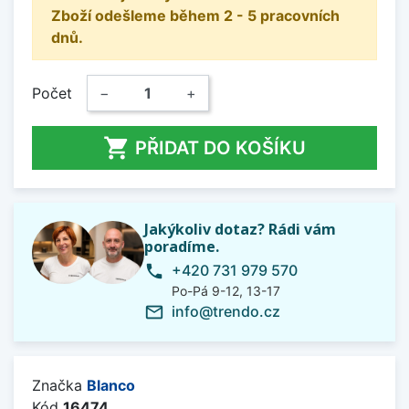
Zboží odešleme během 2 - 5 pracovních
dnů.
Počet
−
+

PŘIDAT DO KOŠÍKU
Jakýkoliv dotaz? Rádi vám
poradíme.
+420 731 979 570
phone
Po-Pá 9-12, 13-17
info@trendo.cz
mail_outline
Značka
Blanco
Kód
16474