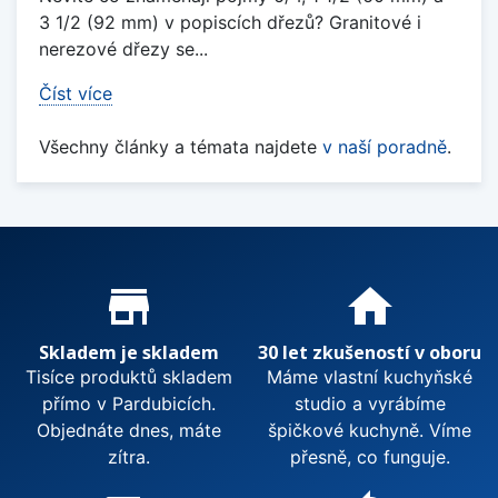
3 1/2 (92 mm) v popiscích dřezů? Granitové i
nerezové dřezy se...
Číst více
Všechny články a témata najdete
v naší poradně
.
Proč nakupovat u nás?
store_mall_directory
home
Skladem je skladem
30 let zkušeností v oboru
Tisíce produktů skladem
Máme vlastní kuchyňské
přímo v Pardubicích.
studio a vyrábíme
Objednáte dnes, máte
špičkové kuchyně. Víme
zítra.
přesně, co funguje.