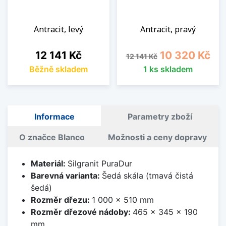
Antracit, levý
Antracit, pravý
Cena
Běžná cena
Cena
12 141 Kč
10 320 Kč
12 141 Kč
Běžně skladem
1 ks skladem
Informace
Parametry zboží
O značce Blanco
Možnosti a ceny dopravy
Materiál:
Silgranit PuraDur
Barevná varianta:
Šedá skála (tmavá čistá
šedá)
Rozměr dřezu:
1 000 x 510 mm
Rozměr dřezové nádoby:
465 x 345 x 190
mm