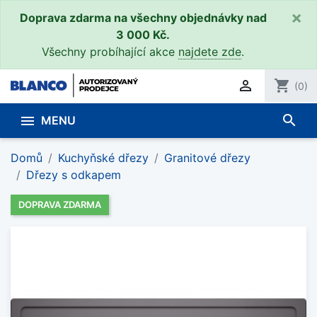
×
Doprava zdarma na všechny objednávky nad
3 000 Kč.
Všechny probíhající akce
najdete zde
.

shopping_cart
(0)
search

MENU
Domů
Kuchyňské dřezy
Granitové dřezy
Dřezy s odkapem
DOPRAVA ZDARMA