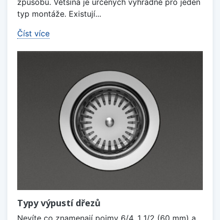
způsobů. Většina je určených výhradně pro jeden
typ montáže. Existují...
Číst více
Typy výpustí dřezů
Nevíte co znamenají pojmy 6/4, 1 1/2 (60 mm) a