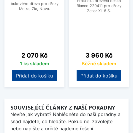
Praktická dřevěná deska
bukového dřeva pro dřezy
Blanco 229411 pro dřezy
Metra, Zia, Nova.
Zenar XL 6 S.
Cena
Cena
2 070 Kč
3 960 Kč
1 ks skladem
Běžně skladem
Přidat do košíku
Přidat do košíku
SOUVISEJÍCÍ ČLÁNKY Z NAŠÍ PORADNY
Nevíte jak vybrat? Nahlédněte do naší poradny a
snad najdete, co hledáte. Pokud ne, zavolejte
nebo napište a určitě najdeme řešení.