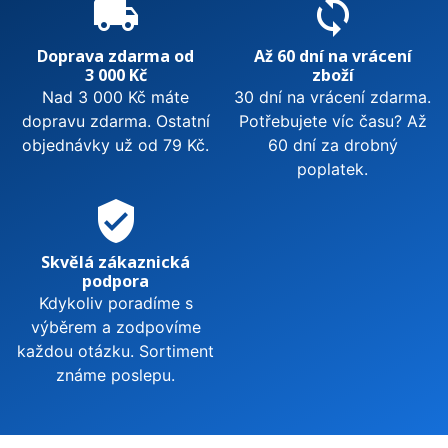
local_shipping
sync
Doprava zdarma od
Až 60 dní na vrácení
3 000 Kč
zboží
Nad 3 000 Kč máte
30 dní na vrácení zdarma.
dopravu zdarma. Ostatní
Potřebujete víc času? Až
objednávky už od 79 Kč.
60 dní za drobný
poplatek.
verified_user
Skvělá zákaznická
podpora
Kdykoliv poradíme s
výběrem a zodpovíme
každou otázku. Sortiment
známe poslepu.