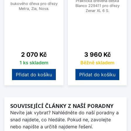
Praktická dřevěná deska
bukového dřeva pro dřezy
Blanco 229411 pro dřezy
Metra, Zia, Nova.
Zenar XL 6 S.
Cena
Cena
2 070 Kč
3 960 Kč
1 ks skladem
Běžně skladem
Přidat do košíku
Přidat do košíku
SOUVISEJÍCÍ ČLÁNKY Z NAŠÍ PORADNY
Nevíte jak vybrat? Nahlédněte do naší poradny a
snad najdete, co hledáte. Pokud ne, zavolejte
nebo napište a určitě najdeme řešení.