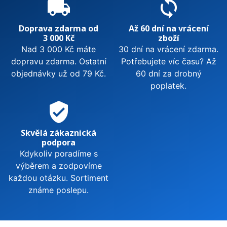
local_shipping
sync
Doprava zdarma od
Až 60 dní na vrácení
3 000 Kč
zboží
Nad 3 000 Kč máte
30 dní na vrácení zdarma.
dopravu zdarma. Ostatní
Potřebujete víc času? Až
objednávky už od 79 Kč.
60 dní za drobný
poplatek.
verified_user
Skvělá zákaznická
podpora
Kdykoliv poradíme s
výběrem a zodpovíme
každou otázku. Sortiment
známe poslepu.