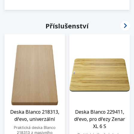

Příslušenství
Deska Blanco 218313,
Deska Blanco 229411,
dřevo, univerzální
dřevo, pro dřezy Zenar
XL 6 S
Praktická deska Blanco
218313 z masivního