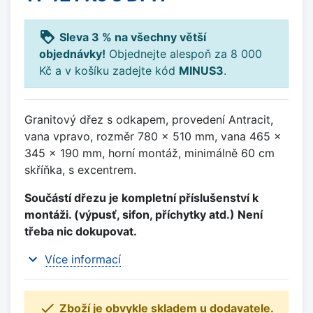
loyalty
Sleva 3 % na všechny větší
objednávky!
Objednejte alespoň za 8 000
Kč a v košíku zadejte kód
MINUS3
.
Granitový dřez s odkapem, provedení Antracit,
vana vpravo, rozměr 780 x 510 mm, vana 465 x
345 x 190 mm, horní montáž, minimálně 60 cm
skříňka, s excentrem.
Součástí dřezu je kompletní příslušenství k
montáži. (výpusť, sifon, příchytky atd.) Není
třeba nic dokupovat.
expand_more
Více informací

Zboží je obvykle skladem u dodavatele.