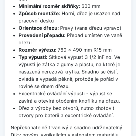
Minimální rozměr skříňky:
600 mm
Způsob montáže:
Horní, dřez je usazen nad
pracovní desku
Orientace dřezu:
Pravý (vana dřezu vpravo)
Provedení přepadu:
Přepad umístěn ve vaně
dřezu
Rozměr výřezu:
760 x 490 mm R15 mm
Typ výpusti:
Sítková výpusť 3 1/2 inFino. Ve
výpusti je zátka z gumy a plastu, na které je
nasazená nerezová krytka. Snadno se čistí,
ovládá a vypadá pěkně, protože je pořád v
rovině se dnem dřezu.
Excentrické ovládání výpusti - výpusť se
zavírá a otevírá otočením knoflíku na dřezu.
Dřez z výroby bez otvorů, nutno zhotovit
otvory pro baterii a excentrické ovládání.
Nepřekonatelně trvanlivý a snadno udržovatelný.
Díky novým, vynikajícím vlastnostem materiálu,