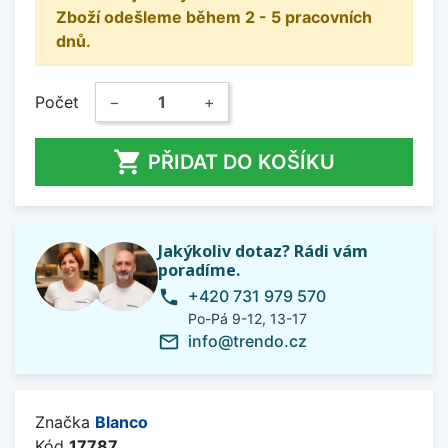
Zboží odešleme během 2 - 5 pracovních
dnů.
Počet
−
+

PŘIDAT DO KOŠÍKU
Jakýkoliv dotaz? Rádi vám
poradíme.
+420 731 979 570
phone
Po-Pá 9-12, 13-17
info@trendo.cz
mail_outline
Značka
Blanco
Kód
17787