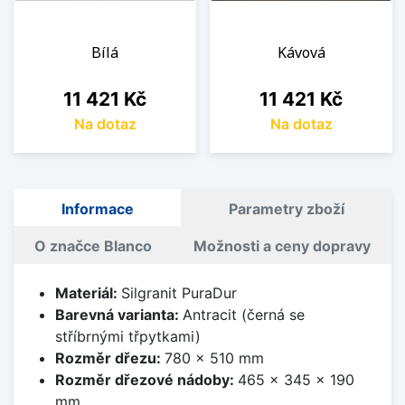
Bílá
Kávová
Cena
Cena
11 421 Kč
11 421 Kč
Na dotaz
Na dotaz
Informace
Parametry zboží
O značce Blanco
Možnosti a ceny dopravy
Materiál:
Silgranit PuraDur
Barevná varianta:
Antracit (černá se
stříbrnými třpytkami)
Rozměr dřezu:
780 x 510 mm
Rozměr dřezové nádoby:
465 x 345 x 190
mm