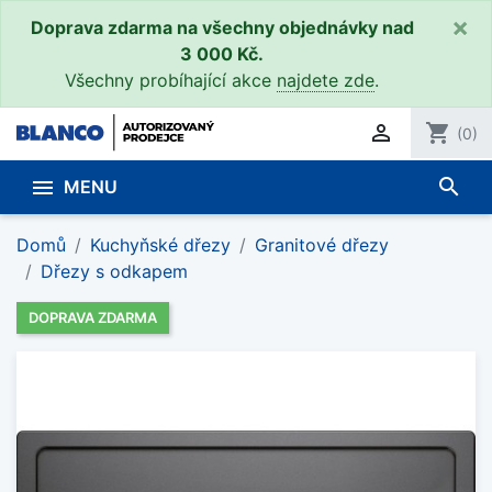
×
Doprava zdarma na všechny objednávky nad
3 000 Kč.
Všechny probíhající akce
najdete zde
.

shopping_cart
(0)
search

MENU
Domů
Kuchyňské dřezy
Granitové dřezy
Dřezy s odkapem
DOPRAVA ZDARMA