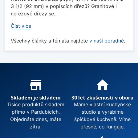
3 1/2 (92 mm) v popiscích dřezů? Granitové i
nerezové dřezy se...
Číst více
Všechny články a témata najdete
v naší poradně
.
Proč nakupovat u nás?
store_mall_directory
home
Skladem je skladem
30 let zkušeností v oboru
Tisíce produktů skladem
Máme vlastní kuchyňské
přímo v Pardubicích.
studio a vyrábíme
Objednáte dnes, máte
špičkové kuchyně. Víme
zítra.
přesně, co funguje.