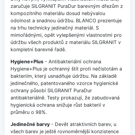
zaručuje SILGRANIT PuraDur barevným dřezům z
kompozitního materiálu dosud nebývalou
odolnost a snadnou údržbu. BLANCO prezentuje
na trhu technicky jedinečný materiál. S
mimořádnými, opět vylepšenými vlastnostmi pro
údržbu všech produktů z materiálu SILGRANIT v
kompletní barevné řadě.
Hygiene+Plus
- Antibakteriální ochrana
Hygiene+Plus je ochranný štít proti nečistotám a
bakteriím, který usnadňuje údržbu. Na základě
jedinečného, patentovaného vzorce hygienické
ochrany působí SILGRANIT PuraDur
antibakteriálně. Testy prokazují, že zabudovaná
hygienická ochrana snižuje růst bakterií v
průměru o 98%.
Jedinečné barvy
- Devět atraktivních barev, u
všech barev je ještě rovnoměrnější konzistence