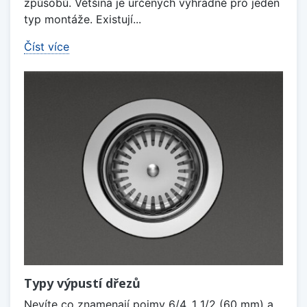
způsobů. Většina je určených výhradně pro jeden
typ montáže. Existují...
Číst více
Typy výpustí dřezů
Nevíte co znamenají pojmy 6/4, 1 1/2 (60 mm) a