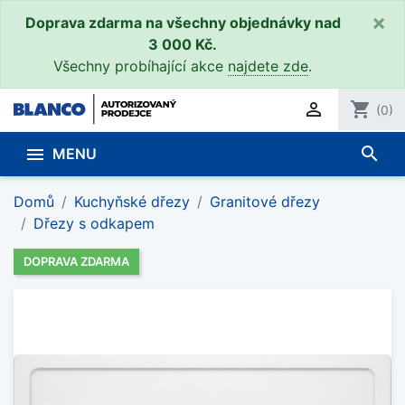
×
Doprava zdarma na všechny objednávky nad
3 000 Kč.
Všechny probíhající akce
najdete zde
.

shopping_cart
(0)
search

MENU
Domů
Kuchyňské dřezy
Granitové dřezy
Dřezy s odkapem
DOPRAVA ZDARMA