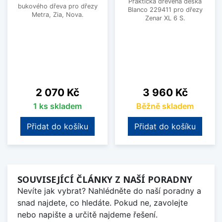
Praktická dřevěná deska
bukového dřeva pro dřezy
Blanco 229411 pro dřezy
Metra, Zia, Nova.
Zenar XL 6 S.
Cena
Cena
2 070 Kč
3 960 Kč
1 ks skladem
Běžně skladem
Přidat do košíku
Přidat do košíku
SOUVISEJÍCÍ ČLÁNKY Z NAŠÍ PORADNY
Nevíte jak vybrat? Nahlédněte do naší poradny a
snad najdete, co hledáte. Pokud ne, zavolejte
nebo napište a určitě najdeme řešení.