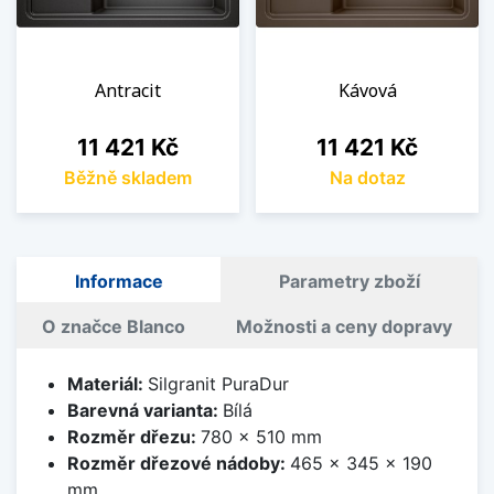
Antracit
Kávová
Cena
Cena
11 421 Kč
11 421 Kč
Běžně skladem
Na dotaz
Informace
Parametry zboží
O značce Blanco
Možnosti a ceny dopravy
Materiál:
Silgranit PuraDur
Barevná varianta:
Bílá
Rozměr dřezu:
780 x 510 mm
Rozměr dřezové nádoby:
465 x 345 x 190
mm