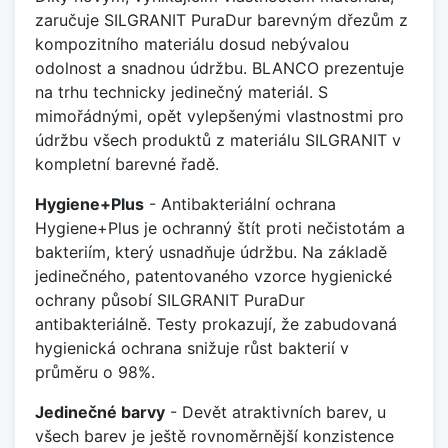
zaručuje SILGRANIT PuraDur barevným dřezům z
kompozitního materiálu dosud nebývalou
odolnost a snadnou údržbu. BLANCO prezentuje
na trhu technicky jedinečný materiál. S
mimořádnými, opět vylepšenými vlastnostmi pro
údržbu všech produktů z materiálu SILGRANIT v
kompletní barevné řadě.
Hygiene+Plus
- Antibakteriální ochrana
Hygiene+Plus je ochranný štít proti nečistotám a
bakteriím, který usnadňuje údržbu. Na základě
jedinečného, patentovaného vzorce hygienické
ochrany působí SILGRANIT PuraDur
antibakteriálně. Testy prokazují, že zabudovaná
hygienická ochrana snižuje růst bakterií v
průměru o 98%.
Jedinečné barvy
- Devět atraktivních barev, u
všech barev je ještě rovnoměrnější konzistence