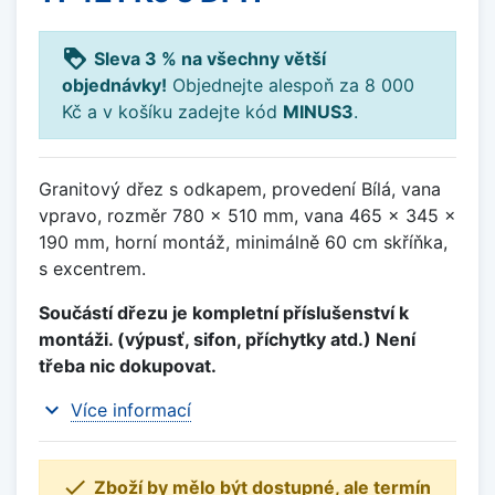
loyalty
Sleva 3 % na všechny větší
objednávky!
Objednejte alespoň za 8 000
Kč a v košíku zadejte kód
MINUS3
.
Granitový dřez s odkapem, provedení Bílá, vana
vpravo, rozměr 780 x 510 mm, vana 465 x 345 x
190 mm, horní montáž, minimálně 60 cm skříňka,
s excentrem.
Součástí dřezu je kompletní příslušenství k
montáži. (výpusť, sifon, příchytky atd.) Není
třeba nic dokupovat.
expand_more
Více informací

Zboží by mělo být dostupné, ale termín