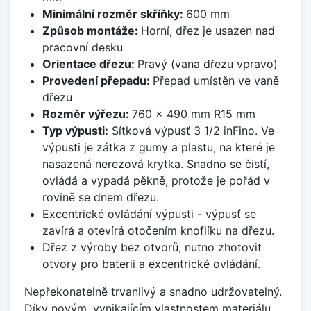
Minimální rozměr skříňky:
600 mm
Způsob montáže:
Horní, dřez je usazen nad
pracovní desku
Orientace dřezu:
Pravý (vana dřezu vpravo)
Provedení přepadu:
Přepad umístěn ve vaně
dřezu
Rozměr výřezu:
760 x 490 mm R15 mm
Typ výpusti:
Sítková výpusť 3 1/2 inFino. Ve
výpusti je zátka z gumy a plastu, na které je
nasazená nerezová krytka. Snadno se čistí,
ovládá a vypadá pěkně, protože je pořád v
rovině se dnem dřezu.
Excentrické ovládání výpusti - výpusť se
zavírá a otevírá otočením knoflíku na dřezu.
Dřez z výroby bez otvorů, nutno zhotovit
otvory pro baterii a excentrické ovládání.
Nepřekonatelně trvanlivý a snadno udržovatelný.
Díky novým, vynikajícím vlastnostem materiálu,