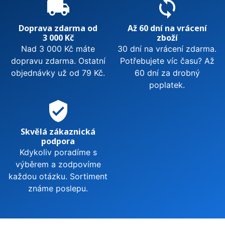
local_shipping
sync
Doprava zdarma od
Až 60 dní na vrácení
3 000 Kč
zboží
Nad 3 000 Kč máte
30 dní na vrácení zdarma.
dopravu zdarma. Ostatní
Potřebujete víc času? Až
objednávky už od 79 Kč.
60 dní za drobný
poplatek.
verified_user
Skvělá zákaznická
podpora
Kdykoliv poradíme s
výběrem a zodpovíme
každou otázku. Sortiment
známe poslepu.