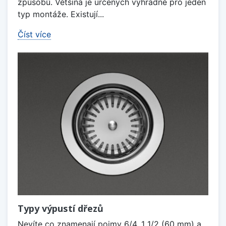
způsobů. Většina je určených výhradně pro jeden
typ montáže. Existují...
Číst více
Typy výpustí dřezů
Nevíte co znamenají pojmy 6/4, 1 1/2 (60 mm) a