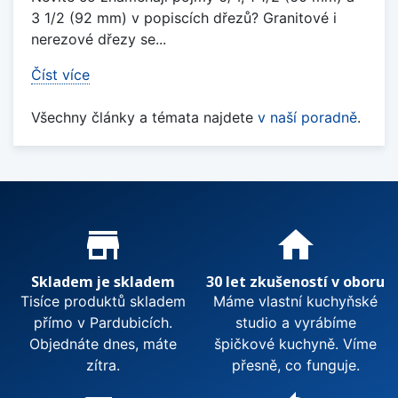
3 1/2 (92 mm) v popiscích dřezů? Granitové i
nerezové dřezy se...
Číst více
Všechny články a témata najdete
v naší poradně
.
Proč nakupovat u nás?
store_mall_directory
home
Skladem je skladem
30 let zkušeností v oboru
Tisíce produktů skladem
Máme vlastní kuchyňské
přímo v Pardubicích.
studio a vyrábíme
Objednáte dnes, máte
špičkové kuchyně. Víme
zítra.
přesně, co funguje.