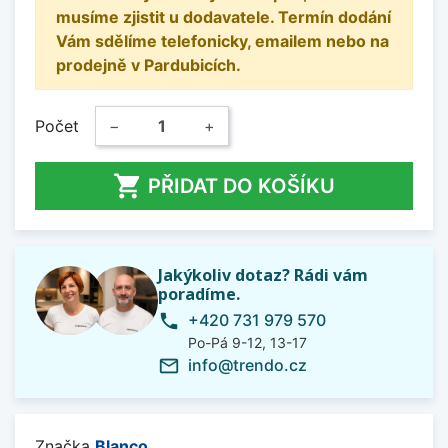
musíme zjistit u dodavatele. Termín dodání
Vám sdělíme telefonicky, emailem nebo na
prodejně v Pardubicích.
Počet
−
+

PŘIDAT DO KOŠÍKU
Jakýkoliv dotaz? Rádi vám
poradíme.
+420 731 979 570
phone
Po-Pá 9-12, 13-17
info@trendo.cz
mail_outline
Značka
Blanco