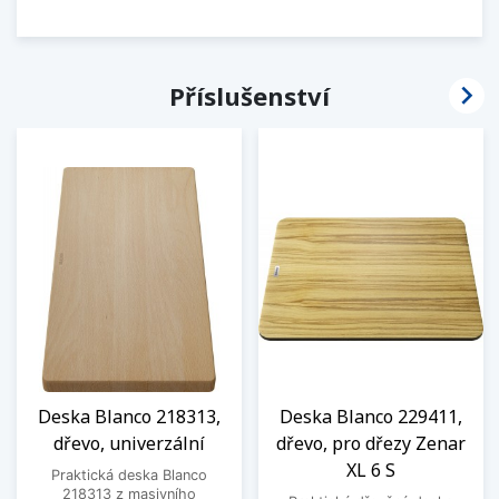

Příslušenství
Deska Blanco 218313,
Deska Blanco 229411,
dřevo, univerzální
dřevo, pro dřezy Zenar
XL 6 S
Praktická deska Blanco
218313 z masivního