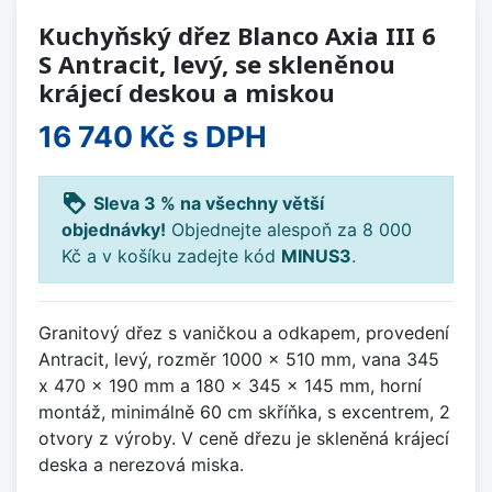
Kuchyňský dřez Blanco Axia III 6
S Antracit, levý, se skleněnou
krájecí deskou a miskou
16 740 Kč
s DPH
loyalty
Sleva 3 % na všechny větší
objednávky!
Objednejte alespoň za 8 000
Kč a v košíku zadejte kód
MINUS3
.
Granitový dřez s vaničkou a odkapem, provedení
Antracit, levý, rozměr 1000 x 510 mm, vana 345
x 470 x 190 mm a 180 x 345 x 145 mm, horní
montáž, minimálně 60 cm skříňka, s excentrem, 2
otvory z výroby. V ceně dřezu je skleněná krájecí
deska a nerezová miska.