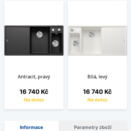
Antracit, pravý
Bílá, levý
Cena
Cena
16 740 Kč
16 740 Kč
Na dotaz
Na dotaz
Informace
Parametry zboží