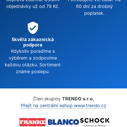
objednávky už od 79 Kč.
60 dní za drobný
poplatek.
verified_user
Skvělá zákaznická
podpora
Kdykoliv poradíme s
výběrem a zodpovíme
každou otázku. Sortiment
známe poslepu.
Člen skupiny
TRENDO s.r.o.
Přejít na centrální eshop www.trendo.cz