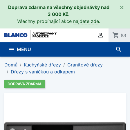
×
Doprava zdarma na všechny objednávky nad
3 000 Kč.
Všechny probíhající akce
najdete zde
.

shopping_cart
(0)
search

MENU
Domů
Kuchyňské dřezy
Granitové dřezy
Dřezy s vaničkou a odkapem
DOPRAVA ZDARMA