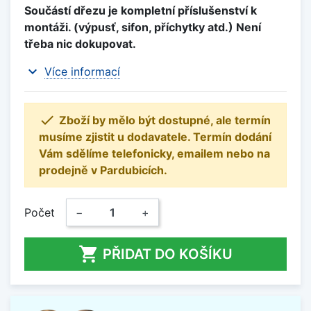
Součástí dřezu je kompletní příslušenství k
montáži. (výpusť, sifon, příchytky atd.) Není
třeba nic dokupovat.
expand_more
Více informací

Zboží by mělo být dostupné, ale termín
musíme zjistit u dodavatele. Termín dodání
Vám sdělíme telefonicky, emailem nebo na
prodejně v Pardubicích.
Počet
−
+

PŘIDAT DO KOŠÍKU