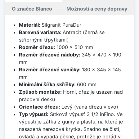
O značce Blanco
Možnosti a ceny dopravy
Materiál:
Silgranit PuraDur
Barevná varianta:
Antracit (černá se
stříbrnými třpytkami)
Rozměr dřezu:
1000 x 510 mm
Rozměr dřezové nádoby:
345 x 470 x 190
mm
Rozměr dřezové vaničky:
180 x 345 x 145
mm
Minimální šířka skříňky:
600 mm
Způsob montáže:
Horní, dřez je usazen nad
pracovní desku
Orientace dřezu:
Levý (vana dřezu vlevo)
Typ výpusti:
Sítková výpusť 3 1/2 inFino. Ve
výpusti je zátka z gumy a plastu, na které je
nasazená nerezová krytka. Snadno se čistí,
ovládá a vypadá pěkně, protože je pořád v