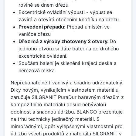
rovině se dnem dřezu.
Excentrické ovládání výpusti - výpusť se
zavírá a otevírá otočením knoflíku na dřezu.
Provedení přepadu:
Přepad umístěn ve
vaničce dřezu
Dřez má z výroby zhotoveny 2 otvory.
Do
jednoho otvoru si dáte baterii a do druhého
excentrické ovládání.
Součástí balení je skleněná krájecí deska a
nerezová miska.
Nepřekonatelně trvanlivý a snadno udržovatelný.
Díky novým, vynikajícím vlastnostem materiálu,
zaručuje SILGRANIT PuraDur barevným dřezům z
kompozitního materiálu dosud nebývalou
odolnost a snadnou údržbu. BLANCO prezentuje
na trhu technicky jedinečný materiál. S
mimořádnými, opět vylepšenými vlastnostmi pro
údržbu všech produktů z materiálu SILGRANIT v