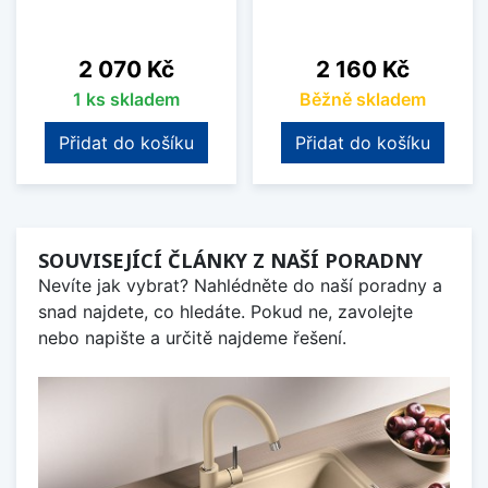
Cena
Cena
2 070 Kč
2 160 Kč
1 ks skladem
Běžně skladem
Přidat do košíku
Přidat do košíku
SOUVISEJÍCÍ ČLÁNKY Z NAŠÍ PORADNY
Nevíte jak vybrat? Nahlédněte do naší poradny a
snad najdete, co hledáte. Pokud ne, zavolejte
nebo napište a určitě najdeme řešení.