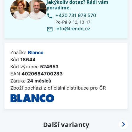
Jakýkoliv dotaz? Rádi vám
poradíme.
+420 731 979 570
phone
Po-Pá 9-12, 13-17
info@trendo.cz
mail_outline
Značka
Blanco
Kód
18644
Kód výrobce
524653
EAN
4020684700283
Záruka
24 měsíců
Zboží pochází z oficiální distribuce pro ČR

Další varianty