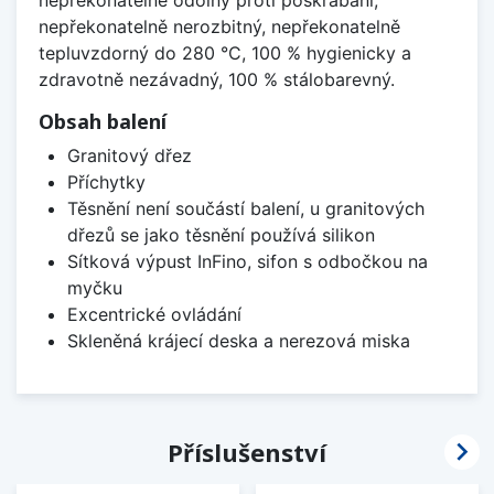
nepřekonatelně odolný proti poškrábání,
nepřekonatelně nerozbitný, nepřekonatelně
tepluvzdorný do 280 °C, 100 % hygienicky a
zdravotně nezávadný, 100 % stálobarevný.
Obsah balení
Granitový dřez
Příchytky
Těsnění není součástí balení, u granitových
dřezů se jako těsnění používá silikon
Sítková výpust InFino, sifon s odbočkou na
myčku
Excentrické ovládání
Skleněná krájecí deska a nerezová miska

Příslušenství