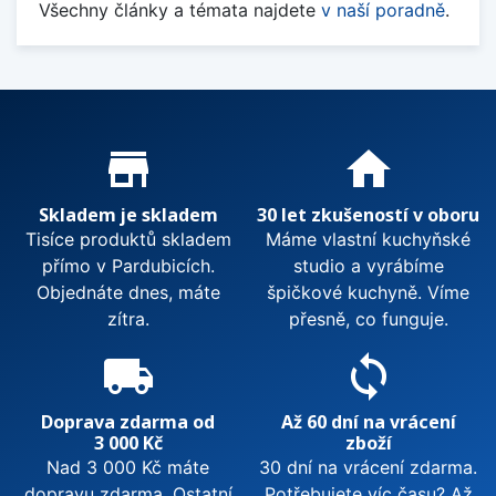
Všechny články a témata najdete
v naší poradně
.
Proč nakupovat u nás?
store_mall_directory
home
Skladem je skladem
30 let zkušeností v oboru
Tisíce produktů skladem
Máme vlastní kuchyňské
přímo v Pardubicích.
studio a vyrábíme
Objednáte dnes, máte
špičkové kuchyně. Víme
zítra.
přesně, co funguje.
local_shipping
sync
Doprava zdarma od
Až 60 dní na vrácení
3 000 Kč
zboží
Nad 3 000 Kč máte
30 dní na vrácení zdarma.
dopravu zdarma. Ostatní
Potřebujete víc času? Až