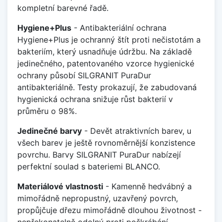
kompletní barevné řadě.
Hygiene+Plus
- Antibakteriální ochrana
Hygiene+Plus je ochranný štít proti nečistotám a
bakteriím, který usnadňuje údržbu. Na základě
jedinečného, patentovaného vzorce hygienické
ochrany působí SILGRANIT PuraDur
antibakteriálně. Testy prokazují, že zabudovaná
hygienická ochrana snižuje růst bakterií v
průměru o 98%.
Jedinečné barvy
- Devět atraktivních barev, u
všech barev je ještě rovnoměrnější konzistence
povrchu. Barvy SILGRANIT PuraDur nabízejí
perfektní soulad s bateriemi BLANCO.
Materiálové vlastnosti
- Kamenně hedvábný a
mimořádně nepropustný, uzavřený povrch,
propůjčuje dřezu mimořádně dlouhou životnost -